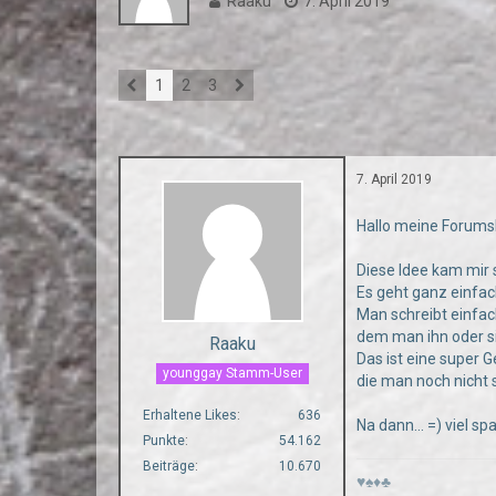
Raaku
7. April 2019
1
2
3
7. April 2019
Hallo meine Forum
Diese Idee kam mir s
Es geht ganz einfac
Man schreibt einfac
dem man ihn oder si
Raaku
Das ist eine super G
younggay Stamm-User
die man noch nich
Erhaltene Likes
636
Na dann... =) viel sp
Punkte
54.162
Beiträge
10.670
♥♠♦♣