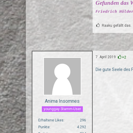
Gefunden das W
Friedrich Hölde
Raaku gefällt das.
7. April 2019
+2
Die gute Seele des
Anima Insomnes
younggay Stamm-User
Erhaltene Likes
296
Punkte
4.292