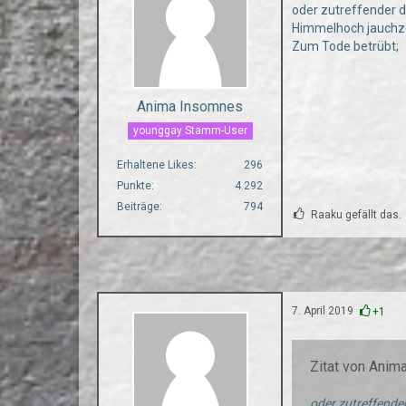
oder zutreffender di
Himmelhoch jauchz
Zum Tode betrübt;
Anima Insomnes
younggay Stamm-User
Erhaltene Likes
296
Punkte
4.292
Beiträge
794
Raaku gefällt das.
7. April 2019
+1
Zitat von Ani
oder zutreffender