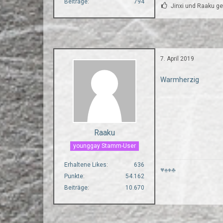
Beiträge
794
Jinxi und Raaku gef
7. April 2019
Warmherzig
Raaku
younggay Stamm-User
Erhaltene Likes
636
♥♠♦♣
Punkte
54.162
Beiträge
10.670