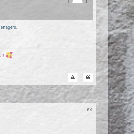
eenagers.
ren
#8