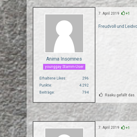
7. April 2019
+1
Freudvoll und Leidv
Anima Insomnes
younggay Stamm-User
Erhaltene Likes
296
Punkte
4.292
Beiträge
794
Raaku gefällt das.
7. April 2019
+1