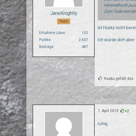
Himmelhoch jauc
Zum Tode betrüb
JaneKnightly
Team
Ist Husky nicht ber
Erhaltene Likes
102
Ich würde dich aber
Punkte
2.607
Beiträge
487
Raaku gefällt das.
7. April 2019
+2
ruhig