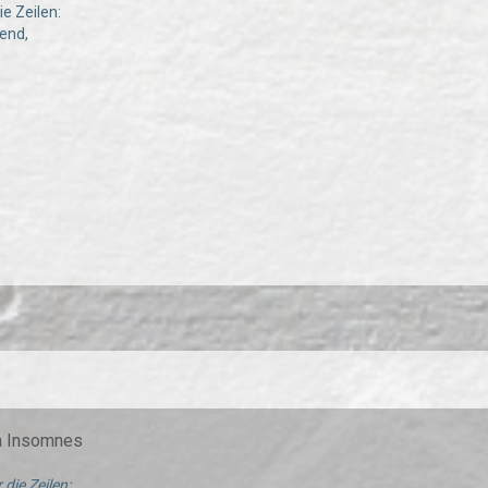
e Zeilen:
end,
ma Insomnes
 die Zeilen: