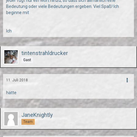
jeder fügt nur ein Wort hinzu, so dass sich allmählich eine
Bedeutung oder viele Bedeutungen ergeben. Viel Spaß! Ich
beginne mit
Ich
tintenstrahldrucker
Gast
11. Juli 2018
hätte
JaneKnightly
Team