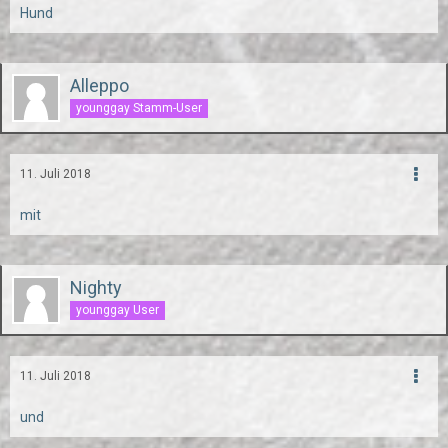
Hund
Alleppo
younggay Stamm-User
11. Juli 2018
mit
Nighty
younggay User
11. Juli 2018
und