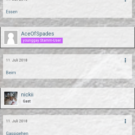
Essen
AceOfSpades
younggay Stamm-User
11. Juli 2018
Beim
nickii
Gast
11. Juli 2018
Gassigehen