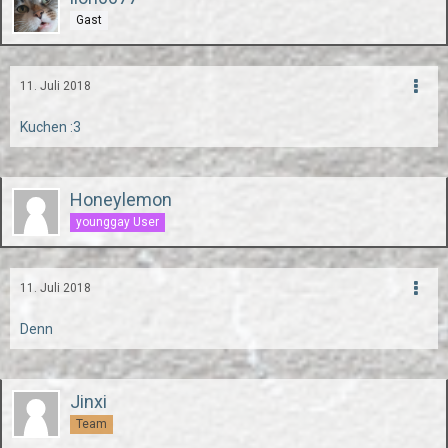
Gast
11. Juli 2018
Kuchen :3
Honeylemon
younggay User
11. Juli 2018
Denn
Jinxi
Team