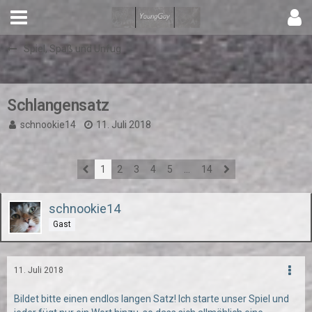
Spiel, Spaß und Unfug
Schlangensatz
schnookie14
11. Juli 2018
1
2
3
4
5
…
14
schnookie14
Gast
11. Juli 2018
Bildet bitte einen endlos langen Satz! Ich starte unser Spiel und