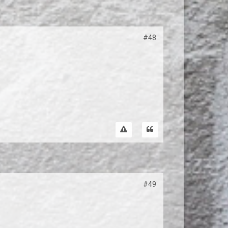
#48
#49