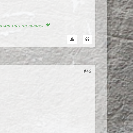
 person into an enemy. ❤
#46