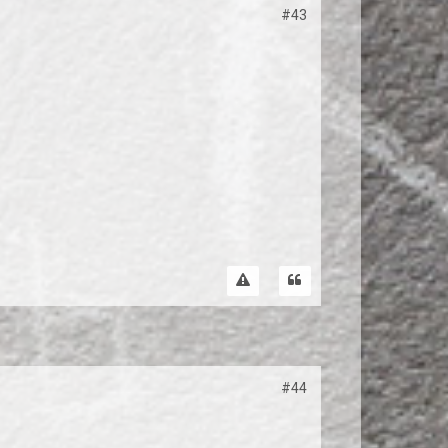
#43
#44