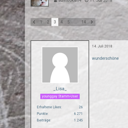
schnookie14
11. Juli 2018
1
2
3
4
5
…
14
14. Juli 2018
wunderschöne
_Lisa_
younggay Stamm-User
Erhaltene Likes
26
Punkte
6.271
Beiträge
1.245