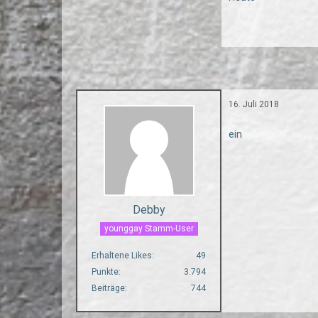
16. Juli 2018
ein
Debby
younggay Stamm-User
Erhaltene Likes
49
Punkte
3.794
Beiträge
744