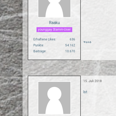
Raaku
younggay Stamm-User
Erhaltene Likes
636
♥♠♦♣
Punkte
54.162
Beiträge
10.670
15. Juli 2018
Ist