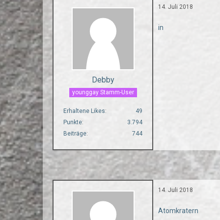
14. Juli 2018
in
Debby
younggay Stamm-User
Erhaltene Likes
49
Punkte
3.794
Beiträge
744
14. Juli 2018
Atomkratern