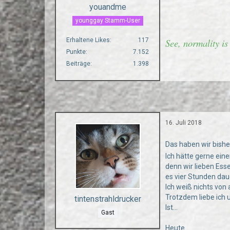
youandme
younggay Stamm-User
Erhaltene Likes
117
See, normality is
Punkte
7.152
Beiträge
1.398
16. Juli 2018
Das haben wir bish
Ich hätte gerne ein
denn wir lieben Ess
es vier Stunden dau
Ich weiß nichts von
Trotzdem liebe ich 
tintenstrahldrucker
Ist...
Gast
Heute