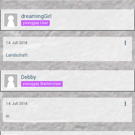
dreamingGirl
younggay User
14. Juli 2018
Landschaft
Debby
younggay Stamm-User
14. Juli 2018
in