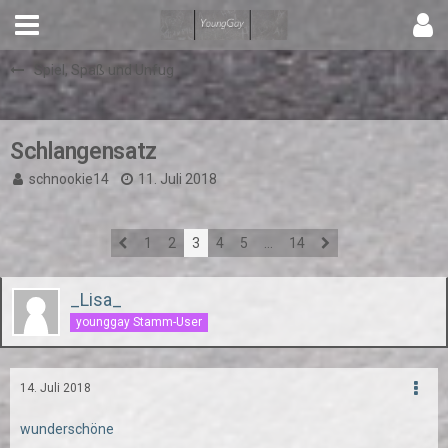
Spiel, Spaß und Unfug
Schlangensatz
schnookie14
11. Juli 2018
1
2
3
4
5
…
14
_Lisa_
younggay Stamm-User
14. Juli 2018
wunderschöne