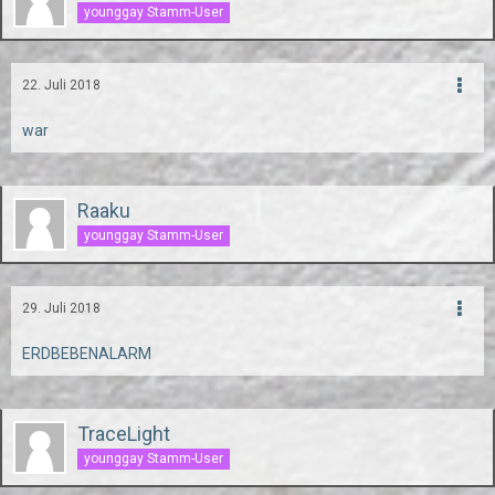
younggay Stamm-User
22. Juli 2018
war
Raaku
younggay Stamm-User
29. Juli 2018
ERDBEBENALARM
TraceLight
younggay Stamm-User