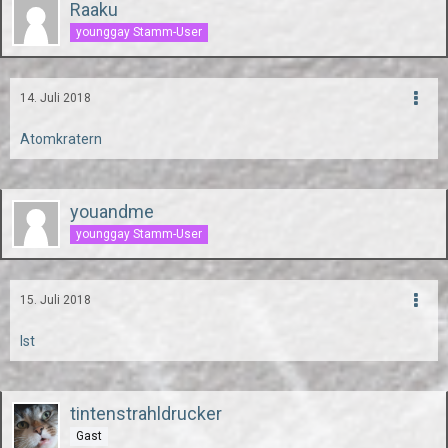
Raaku
younggay Stamm-User
14. Juli 2018
Atomkratern
youandme
younggay Stamm-User
15. Juli 2018
Ist
tintenstrahldrucker
Gast