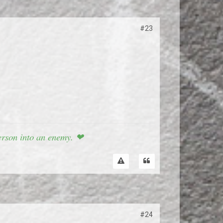
#23
 person into an enemy. ❤
#24