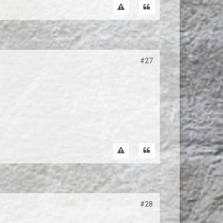
#27
#28