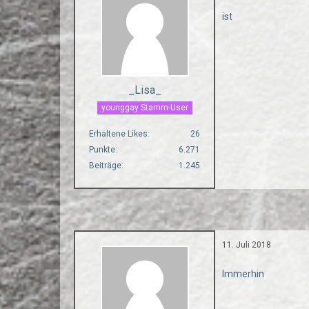
ist
_Lisa_
younggay Stamm-User
Erhaltene Likes
26
Punkte
6.271
Beiträge
1.245
11. Juli 2018
Immerhin