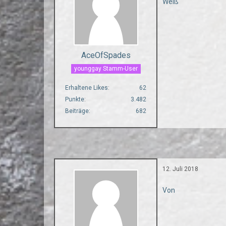
Weiß
AceOfSpades
younggay Stamm-User
Erhaltene Likes
62
Punkte
3.482
Beiträge
682
12. Juli 2018
Von