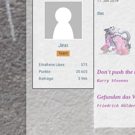
11. Juli 2018
das
Jinxi
Team
Erhaltene Likes
573
Don't push the ri
Punkte
20.603
Beiträge
3.966
Barry Stevens
Gefunden das W
Friedrich Hölde