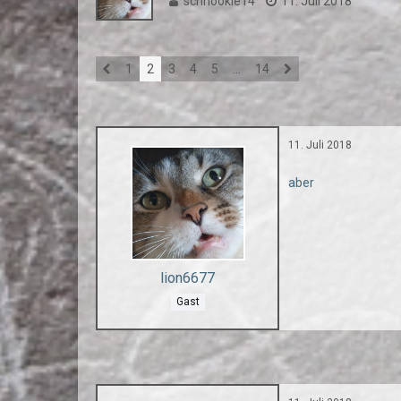
schnookie14
11. Juli 2018
1
2
3
4
5
…
14
11. Juli 2018
aber
lion6677
Gast