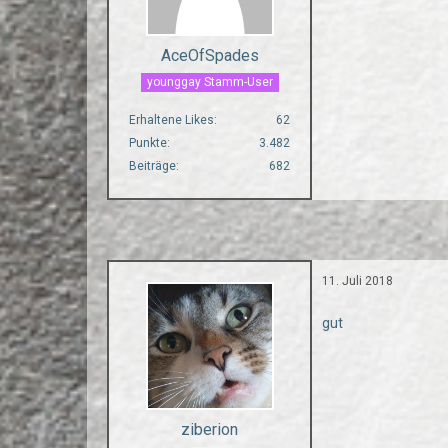
AceOfSpades
younggay Stamm-User
Erhaltene Likes
62
Punkte
3.482
Beiträge
682
11. Juli 2018
gut
ziberion