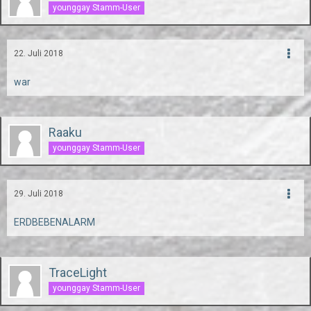
younggay Stamm-User
22. Juli 2018
war
Raaku
younggay Stamm-User
29. Juli 2018
ERDBEBENALARM
TraceLight
younggay Stamm-User