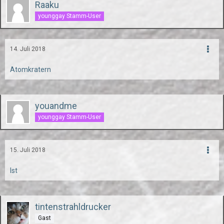
Raaku
younggay Stamm-User
14. Juli 2018
Atomkratern
youandme
younggay Stamm-User
15. Juli 2018
Ist
tintenstrahldrucker
Gast