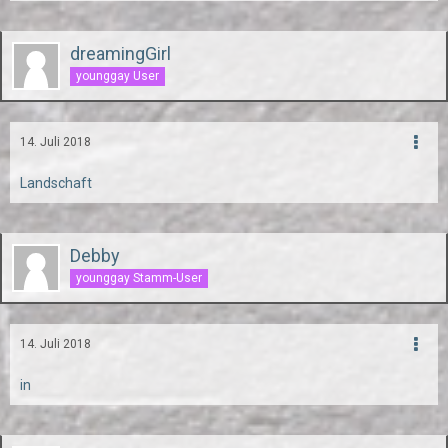
dreamingGirl
younggay User
14. Juli 2018
Landschaft
Debby
younggay Stamm-User
14. Juli 2018
in