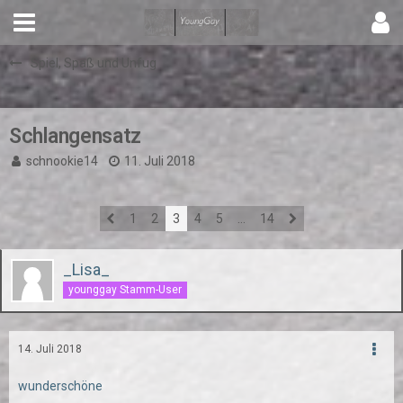
Spiel, Spaß und Unfug
Schlangensatz
schnookie14
11. Juli 2018
1
2
3
4
5
…
14
_Lisa_
younggay Stamm-User
14. Juli 2018
wunderschöne