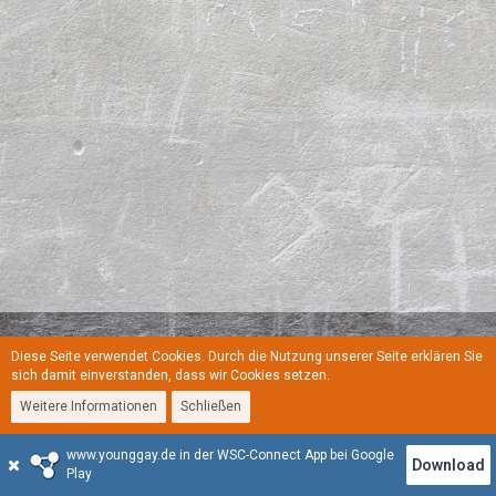
Diese Seite verwendet Cookies. Durch die Nutzung unserer Seite erklären Sie
Regeln
Datenschutzerklärung
Kontakt
Impressum
sich damit einverstanden, dass wir Cookies setzen.
Weitere Informationen
Schließen
Stil:
YoungGay
www.younggay.de in der WSC-Connect App bei Google
Community-Software:
WoltLab Suite™
Download
Play