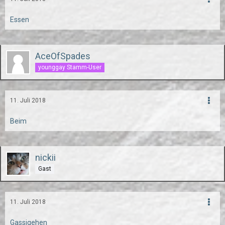
Essen
AceOfSpades
younggay Stamm-User
11. Juli 2018
Beim
nickii
Gast
11. Juli 2018
Gassigehen