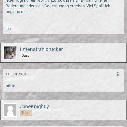
jeder fügt nur ein Wort hinzu, so dass sich allmählich eine
Bedeutung oder viele Bedeutungen ergeben. Viel Spaß! Ich
beginne mit
Ich
tintenstrahldrucker
Gast
11. Juli 2018
hätte
JaneKnightly
Team