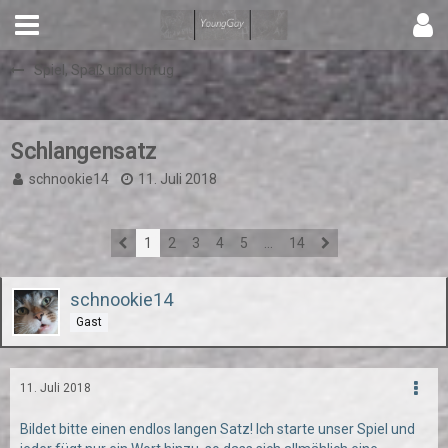
Spiel, Spaß und Unfug
Schlangensatz
schnookie14
11. Juli 2018
1
2
3
4
5
…
14
schnookie14
Gast
11. Juli 2018
Bildet bitte einen endlos langen Satz! Ich starte unser Spiel und