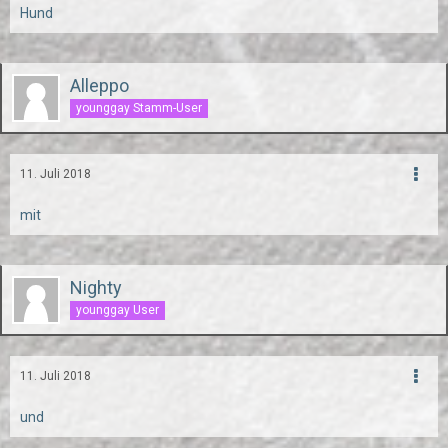
Hund
Alleppo
younggay Stamm-User
11. Juli 2018
mit
Nighty
younggay User
11. Juli 2018
und