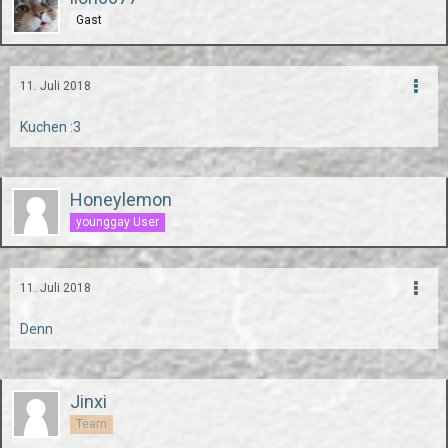
Gast
11. Juli 2018
Kuchen :3
Honeylemon
younggay User
11. Juli 2018
Denn
Jinxi
Team