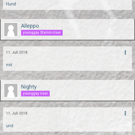
Hund
Alleppo
younggay Stamm-User
11. Juli 2018
mit
Nighty
younggay User
11. Juli 2018
und