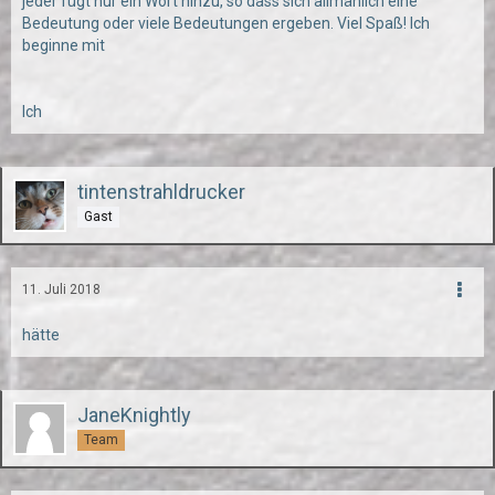
jeder fügt nur ein Wort hinzu, so dass sich allmählich eine
Bedeutung oder viele Bedeutungen ergeben. Viel Spaß! Ich
beginne mit
Ich
tintenstrahldrucker
Gast
11. Juli 2018
hätte
JaneKnightly
Team