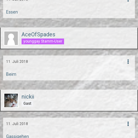
Essen
AceOfSpades
younggay Stamm-User
11. Juli 2018
Beim
nickii
Gast
11. Juli 2018
Gassigehen