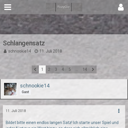
Spiel, Spaß und Unfug
Schlangensatz
schnookie14
11. Juli 2018
1
2
3
4
5
…
14
schnookie14
Gast
11. Juli 2018
Bildet bitte einen endlos langen Satz! Ich starte unser Spiel und