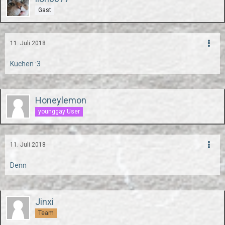
Gast
11. Juli 2018
Kuchen :3
Honeylemon
younggay User
11. Juli 2018
Denn
Jinxi
Team