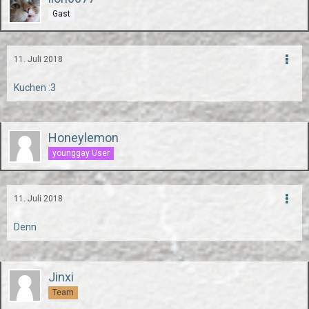
Gast
11. Juli 2018
Kuchen :3
Honeylemon
younggay User
11. Juli 2018
Denn
Jinxi
Team