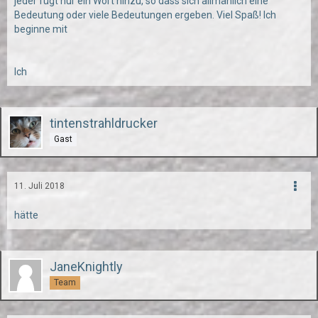
jeder fügt nur ein Wort hinzu, so dass sich allmählich eine
Bedeutung oder viele Bedeutungen ergeben. Viel Spaß! Ich
beginne mit
Ich
tintenstrahldrucker
Gast
11. Juli 2018
hätte
JaneKnightly
Team