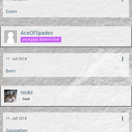
Essen
AceOfSpades
younggay Stamm-User
11. Juli 2018
Beim
nickii
Gast
11. Juli 2018
Gassigehen