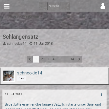
Spiel, Spaß und Unfug
Schlangensatz
schnookie14
11. Juli 2018
1
2
3
4
5
…
14
schnookie14
Gast
11. Juli 2018
Bildet bitte einen endlos langen Satz! Ich starte unser Spiel und