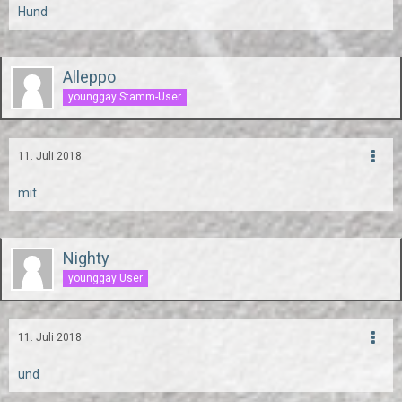
Hund
Alleppo
younggay Stamm-User
11. Juli 2018
mit
Nighty
younggay User
11. Juli 2018
und