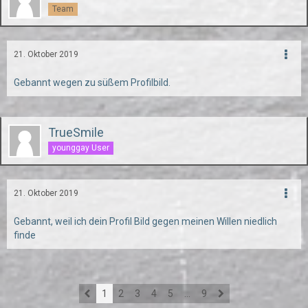
Team
21. Oktober 2019
Gebannt wegen zu süßem Profilbild.
TrueSmile
younggay User
21. Oktober 2019
Gebannt, weil ich dein Profil Bild gegen meinen Willen niedlich
finde
1
2
3
4
5
…
9