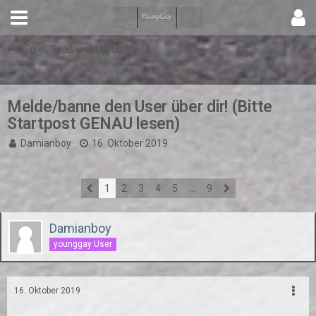
Spiel, Spaß und Unfug
Melde/banne den User über dir! (Bitte
Startpost GENAU lesen)
Damianboy
16. Oktober 2019
1
2
3
4
5
…
9
Damianboy
younggay User
16. Oktober 2019