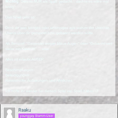
Wichtig:
Dies ist NUR als Spaß gedacht... dachte es wäre mal
lustig
Das Spiel geht so:
Denk dir was lustiges oder unsinniges aus warum der User/die
Userin über dir gemeldet bzw. gebannt werden sollte.
Als Beispiel: "Gemeldet wegen blaue Augen" oder "Gebannt weil
sie/er ein Kater ist".... usw.
Alles ist erlaubt AUßER:
Beschimpfungen
Beleidigungen
Rassistische Äußerungen und Ähnliches
Ich hoffe ihr werdet bei diesem Spiel viel Spaß haben :3
Raaku
younggay Stamm-User