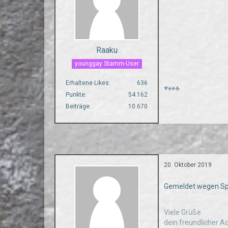
Raaku
younggay Stamm-User
Erhaltene Likes
636
♥♠♦♣
Punkte
54.162
Beiträge
10.670
20. Oktober 2019
Gemeldet wegen S
Viele Grüße
dein freundlicher 