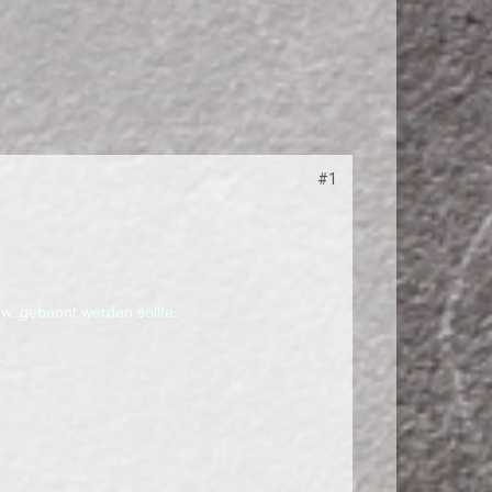
#1
w. gebannt werden sollte.
.