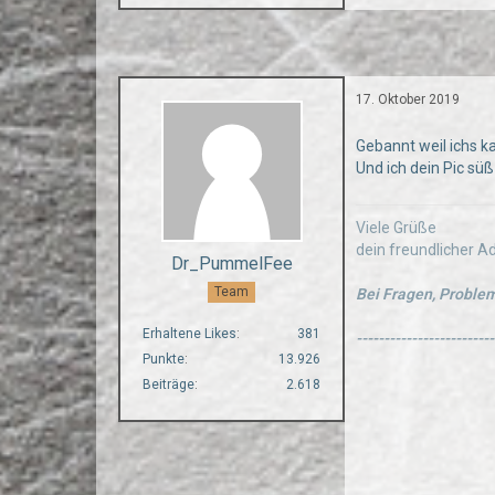
17. Oktober 2019
Gebannt weil ichs k
Und ich dein Pic süß
Viele Grüße
dein freundlicher 
Dr_PummelFee
Team
Bei Fragen, Problem
Erhaltene Likes
381
-------------------------
Punkte
13.926
Beiträge
2.618