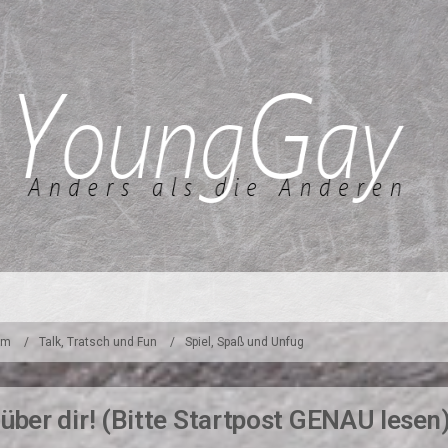
um
Talk, Tratsch und Fun
Spiel, Spaß und Unfug
ber dir! (Bitte Startpost GENAU lesen