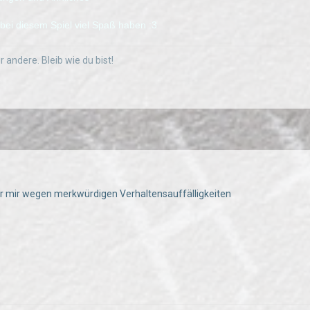
t bei diesem Spiel viel Spaß haben :3
r andere. Bleib wie du bist!
r mir wegen merkwürdigen Verhaltensauffälligkeiten