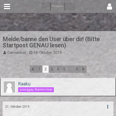
Spiel, Spaß und Unfug
Melde/banne den User über dir! (Bitte
Startpost GENAU lesen)
Damianboy
16. Oktober 2019
1
2
3
4
5
…
9
Raaku
younggay Stamm-User
21. Oktober 2019