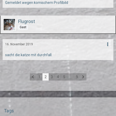
Gemeldet wegen komischem Profilbild
Flugrost
Gast
16. November 2019
sacht die katze mit durchfall.
1
2
3
4
5
…
9
Tags