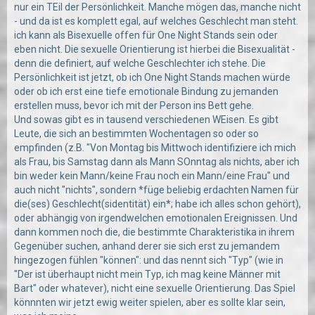
nur ein TEil der Persönlichkeit. Manche mögen das, manche nicht
- und da ist es komplett egal, auf welches Geschlecht man steht.
ich kann als Bisexuelle offen für One Night Stands sein oder
eben nicht. Die sexuelle Orientierung ist hierbei die Bisexualität -
denn die definiert, auf welche Geschlechter ich stehe. Die
Persönlichkeit ist jetzt, ob ich One Night Stands machen würde
oder ob ich erst eine tiefe emotionale Bindung zu jemanden
erstellen muss, bevor ich mit der Person ins Bett gehe.
Und sowas gibt es in tausend verschiedenen WEisen. Es gibt
Leute, die sich an bestimmten Wochentagen so oder so
empfinden (z.B. "Von Montag bis Mittwoch identifiziere ich mich
als Frau, bis Samstag dann als Mann SOnntag als nichts, aber ich
bin weder kein Mann/keine Frau noch ein Mann/eine Frau" und
auch nicht "nichts", sondern *füge beliebig erdachten Namen für
die(ses) Geschlecht(sidentität) ein*; habe ich alles schon gehört),
oder abhängig von irgendwelchen emotionalen Ereignissen. Und
dann kommen noch die, die bestimmte Charakteristika in ihrem
Gegenüber suchen, anhand derer sie sich erst zu jemandem
hingezogen fühlen "können": und das nennt sich "Typ" (wie in
"Der ist überhaupt nicht mein Typ, ich mag keine Männer mit
Bart" oder whatever), nicht eine sexuelle Orientierung. Das Spiel
könnnten wir jetzt ewig weiter spielen, aber es sollte klar sein,