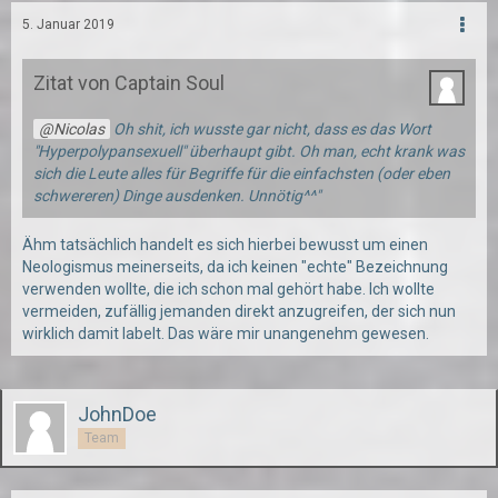
5. Januar 2019
Zitat von Captain Soul
Nicolas
Oh shit, ich wusste gar nicht, dass es das Wort
"Hyperpolypansexuell" überhaupt gibt. Oh man, echt krank was
sich die Leute alles für Begriffe für die einfachsten (oder eben
schwereren) Dinge ausdenken. Unnötig^^"
Ähm tatsächlich handelt es sich hierbei bewusst um einen
Neologismus meinerseits, da ich keinen "echte" Bezeichnung
verwenden wollte, die ich schon mal gehört habe. Ich wollte
vermeiden, zufällig jemanden direkt anzugreifen, der sich nun
wirklich damit labelt. Das wäre mir unangenehm gewesen.
JohnDoe
Team