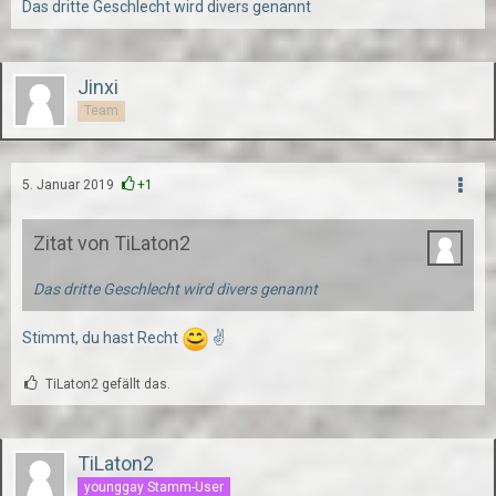
Das dritte Geschlecht wird divers genannt
Jinxi
Team
5. Januar 2019
+1
Zitat von TiLaton2
Das dritte Geschlecht wird divers genannt
Stimmt, du hast Recht
✌
TiLaton2 gefällt das.
TiLaton2
younggay Stamm-User