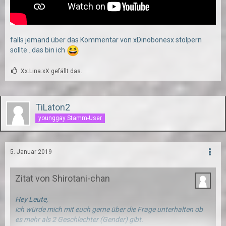
falls jemand über das Kommentar von xDinobonesx stolpern
sollte...das bin ich
Xx.Lina.xX gefällt das.
TiLaton2
younggay Stamm-User
5. Januar 2019
Zitat von Shirotani-chan
Hey Leute,
ich würde mich mit euch gerne über die Frage unterhalten ob
es mehr als 2 Geschlechter (Gender) gibt.