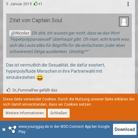
5. Januar 2019
+1
Zitat von Captain Soul
Nicolas
Oh shit, ich wusste gar nicht, dass es das Wort
"Hyperpolypansexuell" überhaupt gibt. Oh man, echt krank was
sich die Leute alles für Begriffe für die einfachsten (oder eben
schwereren) Dinge ausdenken. Unnötig^^"
Das ist vermutlich die Sexualität, die dafür existiert,
hyperpolyfluide Menschen in ihre Partnerwahl mit
einzubeziehen
Dr_PummelFee gefällt das.
Diese Seite verwendet Cookies. Durch die Nutzung unserer Seite erklären Sie
sich damit einverstanden, dass wir Cookies setzen.
Xx.Lina.xX
Weitere Informationen
Schließen
younggay User
www.younggay.de in der WSC-Connect App bei Google
Download
Play