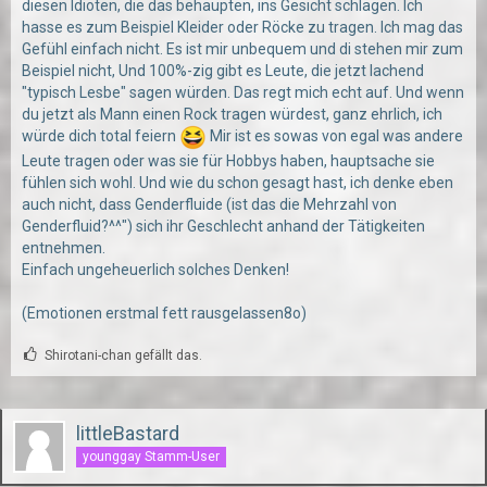
diesen Idioten, die das behaupten, ins Gesicht schlagen. Ich
hasse es zum Beispiel Kleider oder Röcke zu tragen. Ich mag das
Gefühl einfach nicht. Es ist mir unbequem und di stehen mir zum
Beispiel nicht, Und 100%-zig gibt es Leute, die jetzt lachend
"typisch Lesbe" sagen würden. Das regt mich echt auf. Und wenn
du jetzt als Mann einen Rock tragen würdest, ganz ehrlich, ich
würde dich total feiern
Mir ist es sowas von egal was andere
Leute tragen oder was sie für Hobbys haben, hauptsache sie
fühlen sich wohl. Und wie du schon gesagt hast, ich denke eben
auch nicht, dass Genderfluide (ist das die Mehrzahl von
Genderfluid?^^") sich ihr Geschlecht anhand der Tätigkeiten
entnehmen.
Einfach ungeheuerlich solches Denken!
(Emotionen erstmal fett rausgelassen8o)
Shirotani-chan gefällt das.
littleBastard
younggay Stamm-User