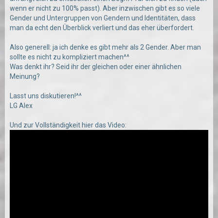
wenn er nicht zu 100% passt). Aber inzwischen gibt es so viele
Gender und Untergruppen von Gendern und Identitäten, dass
man da echt den Überblick verliert und das eher überfordert.
Also generell: ja ich denke es gibt mehr als 2 Gender. Aber man
sollte es nicht zu kompliziert machen^^
Was denkt ihr? Seid ihr der gleichen oder einer ähnlichen
Meinung?
Lasst uns diskutieren!^^
LG Alex
Und zur Vollständigkeit hier das Video: