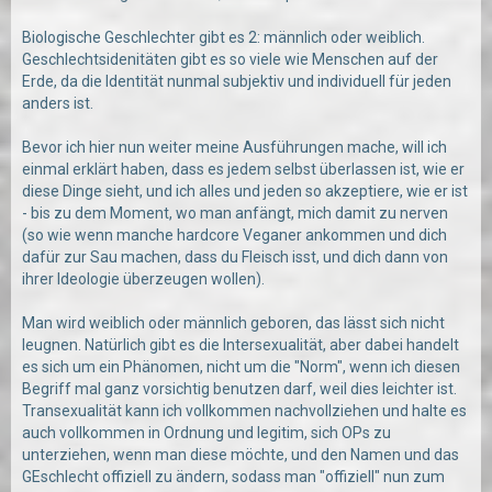
Biologische Geschlechter gibt es 2: männlich oder weiblich.
Geschlechtsidenitäten gibt es so viele wie Menschen auf der
Erde, da die Identität nunmal subjektiv und individuell für jeden
anders ist.
Bevor ich hier nun weiter meine Ausführungen mache, will ich
einmal erklärt haben, dass es jedem selbst überlassen ist, wie er
diese Dinge sieht, und ich alles und jeden so akzeptiere, wie er ist
- bis zu dem Moment, wo man anfängt, mich damit zu nerven
(so wie wenn manche hardcore Veganer ankommen und dich
dafür zur Sau machen, dass du Fleisch isst, und dich dann von
ihrer Ideologie überzeugen wollen).
Man wird weiblich oder männlich geboren, das lässt sich nicht
leugnen. Natürlich gibt es die Intersexualität, aber dabei handelt
es sich um ein Phänomen, nicht um die "Norm", wenn ich diesen
Begriff mal ganz vorsichtig benutzen darf, weil dies leichter ist.
Transexualität kann ich vollkommen nachvollziehen und halte es
auch vollkommen in Ordnung und legitim, sich OPs zu
unterziehen, wenn man diese möchte, und den Namen und das
GEschlecht offiziell zu ändern, sodass man "offiziell" nun zum