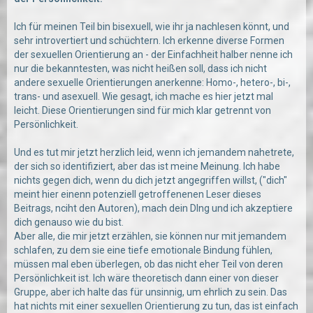
Ich für meinen Teil bin bisexuell, wie ihr ja nachlesen könnt, und
sehr introvertiert und schüchtern. Ich erkenne diverse Formen
der sexuellen Orientierung an - der Einfachheit halber nenne ich
nur die bekanntesten, was nicht heißen soll, dass ich nicht
andere sexuelle Orientierungen anerkenne: Homo-, hetero-, bi-,
trans- und asexuell. Wie gesagt, ich mache es hier jetzt mal
leicht. Diese Orientierungen sind für mich klar getrennt von
Persönlichkeit.
Und es tut mir jetzt herzlich leid, wenn ich jemandem nahetrete,
der sich so identifiziert, aber das ist meine Meinung. Ich habe
nichts gegen dich, wenn du dich jetzt angegriffen willst, ("dich"
meint hier einenn potenziell getroffenenen Leser dieses
Beitrags, nciht den Autoren), mach dein DIng und ich akzeptiere
dich genauso wie du bist.
Aber alle, die mir jetzt erzählen, sie können nur mit jemandem
schlafen, zu dem sie eine tiefe emotionale Bindung fühlen,
müssen mal eben überlegen, ob das nicht eher Teil von deren
Persönlichkeit ist. Ich wäre theoretisch dann einer von dieser
Gruppe, aber ich halte das für unsinnig, um ehrlich zu sein. Das
hat nichts mit einer sexuellen Orientierung zu tun, das ist einfach