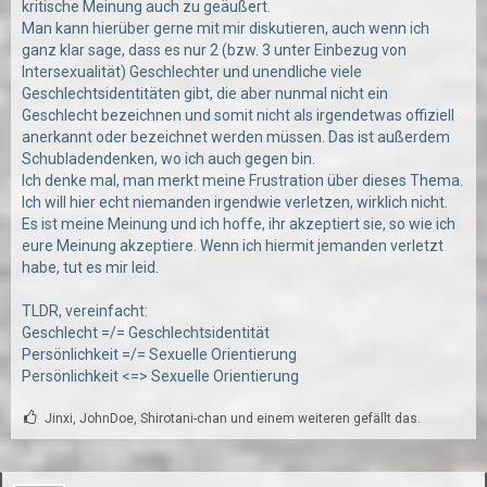
kritische Meinung auch zu geäußert.
Man kann hierüber gerne mit mir diskutieren, auch wenn ich
ganz klar sage, dass es nur 2 (bzw. 3 unter Einbezug von
Intersexualität) Geschlechter und unendliche viele
Geschlechtsidentitäten gibt, die aber nunmal nicht ein
Geschlecht bezeichnen und somit nicht als irgendetwas offiziell
anerkannt oder bezeichnet werden müssen. Das ist außerdem
Schubladendenken, wo ich auch gegen bin.
Ich denke mal, man merkt meine Frustration über dieses Thema.
Ich will hier echt niemanden irgendwie verletzen, wirklich nicht.
Es ist meine Meinung und ich hoffe, ihr akzeptiert sie, so wie ich
eure Meinung akzeptiere. Wenn ich hiermit jemanden verletzt
habe, tut es mir leid.
TLDR, vereinfacht:
Geschlecht =/= Geschlechtsidentität
Persönlichkeit =/= Sexuelle Orientierung
Persönlichkeit <=> Sexuelle Orientierung
Jinxi, JohnDoe, Shirotani-chan und einem weiteren gefällt das.