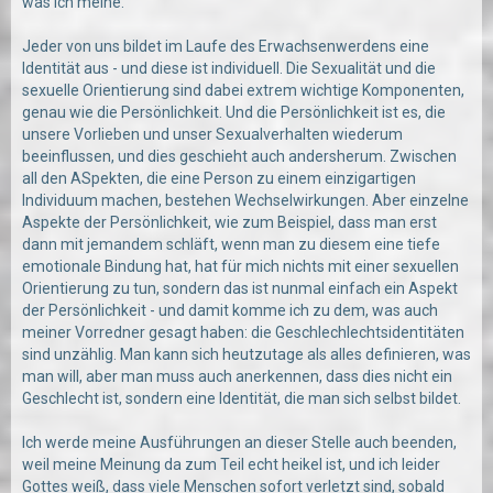
was ich meine.
Jeder von uns bildet im Laufe des Erwachsenwerdens eine
Identität aus - und diese ist individuell. Die Sexualität und die
sexuelle Orientierung sind dabei extrem wichtige Komponenten,
genau wie die Persönlichkeit. Und die Persönlichkeit ist es, die
unsere Vorlieben und unser Sexualverhalten wiederum
beeinflussen, und dies geschieht auch andersherum. Zwischen
all den ASpekten, die eine Person zu einem einzigartigen
Individuum machen, bestehen Wechselwirkungen. Aber einzelne
Aspekte der Persönlichkeit, wie zum Beispiel, dass man erst
dann mit jemandem schläft, wenn man zu diesem eine tiefe
emotionale Bindung hat, hat für mich nichts mit einer sexuellen
Orientierung zu tun, sondern das ist nunmal einfach ein Aspekt
der Persönlichkeit - und damit komme ich zu dem, was auch
meiner Vorredner gesagt haben: die Geschlechlechtsidentitäten
sind unzählig. Man kann sich heutzutage als alles definieren, was
man will, aber man muss auch anerkennen, dass dies nicht ein
Geschlecht ist, sondern eine Identität, die man sich selbst bildet.
Ich werde meine Ausführungen an dieser Stelle auch beenden,
weil meine Meinung da zum Teil echt heikel ist, und ich leider
Gottes weiß, dass viele Menschen sofort verletzt sind, sobald