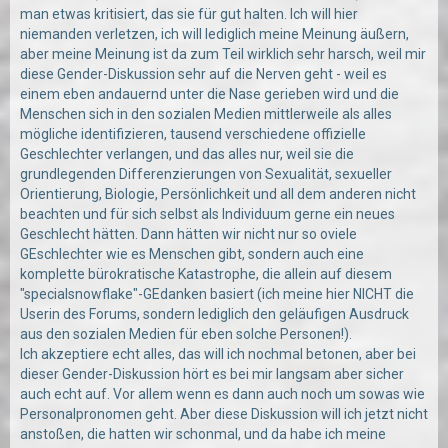
man etwas kritisiert, das sie für gut halten. Ich will hier
niemanden verletzen, ich will lediglich meine Meinung äußern,
aber meine Meinung ist da zum Teil wirklich sehr harsch, weil mir
diese Gender-Diskussion sehr auf die Nerven geht - weil es
einem eben andauernd unter die Nase gerieben wird und die
Menschen sich in den sozialen Medien mittlerweile als alles
mögliche identifizieren, tausend verschiedene offizielle
Geschlechter verlangen, und das alles nur, weil sie die
grundlegenden Differenzierungen von Sexualität, sexueller
Orientierung, Biologie, Persönlichkeit und all dem anderen nicht
beachten und für sich selbst als Individuum gerne ein neues
Geschlecht hätten. Dann hätten wir nicht nur so oviele
GEschlechter wie es Menschen gibt, sondern auch eine
komplette bürokratische Katastrophe, die allein auf diesem
"specialsnowflake"-GEdanken basiert (ich meine hier NICHT die
Userin des Forums, sondern lediglich den geläufigen Ausdruck
aus den sozialen Medien für eben solche Personen!).
Ich akzeptiere echt alles, das will ich nochmal betonen, aber bei
dieser Gender-Diskussion hört es bei mir langsam aber sicher
auch echt auf. Vor allem wenn es dann auch noch um sowas wie
Personalpronomen geht. Aber diese Diskussion will ich jetzt nicht
anstoßen, die hatten wir schonmal, und da habe ich meine