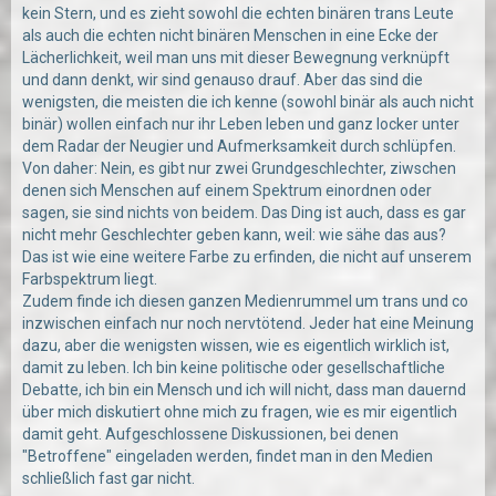
kein Stern, und es zieht sowohl die echten binären trans Leute
als auch die echten nicht binären Menschen in eine Ecke der
Lächerlichkeit, weil man uns mit dieser Bewegnung verknüpft
und dann denkt, wir sind genauso drauf. Aber das sind die
wenigsten, die meisten die ich kenne (sowohl binär als auch nicht
binär) wollen einfach nur ihr Leben leben und ganz locker unter
dem Radar der Neugier und Aufmerksamkeit durch schlüpfen.
Von daher: Nein, es gibt nur zwei Grundgeschlechter, ziwschen
denen sich Menschen auf einem Spektrum einordnen oder
sagen, sie sind nichts von beidem. Das Ding ist auch, dass es gar
nicht mehr Geschlechter geben kann, weil: wie sähe das aus?
Das ist wie eine weitere Farbe zu erfinden, die nicht auf unserem
Farbspektrum liegt.
Zudem finde ich diesen ganzen Medienrummel um trans und co
inzwischen einfach nur noch nervtötend. Jeder hat eine Meinung
dazu, aber die wenigsten wissen, wie es eigentlich wirklich ist,
damit zu leben. Ich bin keine politische oder gesellschaftliche
Debatte, ich bin ein Mensch und ich will nicht, dass man dauernd
über mich diskutiert ohne mich zu fragen, wie es mir eigentlich
damit geht. Aufgeschlossene Diskussionen, bei denen
"Betroffene" eingeladen werden, findet man in den Medien
schließlich fast gar nicht.