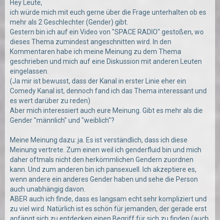
Hey Leute,
ich würde mich mit euch gerne über die Frage unterhalten ob es
mehr als 2 Geschlechter (Gender) gibt.
Gestern bin ich auf ein Video von "SPACE RADIO" gestoßen, wo
dieses Thema zumindest angeschnitten wird. In den
Kommentaren habe ich meine Meinung zu dem Thema
geschrieben und mich auf eine Diskussion mit anderen Leuten
eingelassen.
(Ja mir ist bewusst, dass der Kanal in erster Linie eher ein
Comedy Kanal ist, dennoch fand ich das Thema interessant und
es wert darüber zu reden)
Aber mich interessiert auch eure Meinung. Gibt es mehr als die
Gender "männlich" und "weiblich"?
Meine Meinung dazu: ja. Es ist verständlich, dass ich diese
Meinung vertrete. Zum einen weil ich genderfluid bin und mich
daher oftmals nicht den herkömmlichen Gendern zuordnen
kann. Und zum anderen bin ich pansexuell. Ich akzeptiere es,
wenn andere ein anderes Gender haben und sehe die Person
auch unabhängig davon.
ABER auch ich finde, dass es langsam echt sehr kompliziert und
zu viel wird. Natürlich ist es schön für jemanden, der gerade erst
anfängt sich zu entdecken einen Begriff für sich zu finden (auch