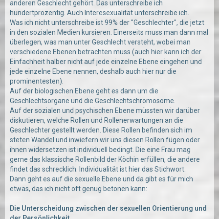
anderen Geschlecht gehört. Das unterschreibe ich
hundertprozentig. Auch Interesexualität unterschreibe ich.
Was ich nicht unterschreibe ist 99% der "Geschlechter", die jetzt
in den sozialen Medien kursieren. Einerseits muss man dann mal
überlegen, was man unter Geschlecht versteht, wobei man
verschiedene Ebenen betrachten muss (auch hier kann ich der
Einfachheit halber nicht auf jede einzelne Ebene eingehen und
jede einzelne Ebene nennen, deshalb auch hier nur die
prominentesten).
Auf der biologischen Ebene geht es dann um die
Geschlechtsorgane und die Geschlechtschromosome.
Auf der sozialen und psychischen Ebene müssten wir darüber
diskutieren, welche Rollen und Rollenerwartungen an die
Geschlechter gestellt werden. Diese Rollen befinden sich im
steten Wandel und inwiefern wir uns diesen Rollen fügen oder
ihnen widersetzen ist individuell bedingt. Die eine Frau mag
gerne das klassische Rollenbild der Köchin erfüllen, die andere
findet das schrecklich. Individualität ist hier das Stichwort.
Dann geht es auf die sexuelle Ebene und da gibt es für mich
etwas, das ich nicht oft genug betonen kann:
Die Unterscheidung zwischen der sexuellen Orientierung und
der Persönlichkeit.