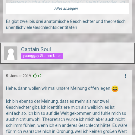
Gestern bin ich auf ein Video von "SPACE RADIO" gestoßen, wo
dieses Thema zumindest angeschnitten wird. In den
Alles anzeigen
Kommentaren habe ich meine Meinung zu dem Thema
geschrieben und mich auf eine Diskussion mit anderen Leuten
Es gibt zwei bis drei anatomische Geschlechter und theoretisch
eingelassen.
unentlichviele Geschlechtsidentitäten
(Ja mir ist bewusst, dass der Kanal in erster Linie eher ein
Comedy Kanal ist, dennoch fand ich das Thema interessant
und es wert darüber zu reden)
Captain Soul
Aber mich interessiert auch eure Meinung. Gibt es mehr als die
younggay Stamm-User
Gender "männlich" und "weiblich"?
Meine Meinung dazu: ja. Es ist verständlich, dass ich diese
Meinung vertrete. Zum einen weil ich genderfluid bin und mich
5. Januar 2019
+2
daher oftmals nicht den herkömmlichen Gendern zuordnen
kann. Und zum anderen bin ich pansexuell. Ich akzeptiere es,
Hehe, dann wollen wir mal unsere Meinung offen legen
wenn andere ein anderes Gender haben und sehe die Person
auch unabhängig davon.
Ich bin ebenso der Meinung, dass es mehr als nur zwei
ABER auch ich finde, dass es langsam echt sehr kompliziert
Geschlechter gibt. Ich identifiziere mich als weiblich, es ist
und zu viel wird. Natürlich ist es schön für jemanden, der
einfach so. Ich bin so auf die Welt gekommen und fühle mich so
gerade erst anfängt sich zu entdecken einen Begriff für sich zu
auch nicht unwohl. Theoretisch würde ich mich aber auch nicht
finden (auch wenn er nicht zu 100% passt). Aber inzwischen
schlimm fühlen, wenn ich ein anderes Geschlecht hätte. Es wäre
gibt es so viele Gender und Untergruppen von Gendern und
für mich wahrscheinlich in Ordnung, weil ich keinen großen Wert
Identitäten, dass man da echt den Überblick verliert und das