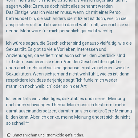
sagen wollte: Es muss doch nicht alles benannt werden.
falls jemand über das Kommentar von xDinobonesx stolpern
Das Einzige, was ich wissen muss, wenn ich mit einer Perso
sollte...das bin ich
befreundet bin, die sich anders identifiziert ist doch, wie ich sie
ansprechen soll und ob sie sich damit wohl fühlt, wenn ich sie so
nenne. Mehr wäre für mich persönlich gar nicht wichtig.
Ich würde sagen, die Geschlechter sind genauso vielfältig, wie die
Sexualität. Es gibt so viele Vorlieben, Interessen und
Anziehungen, da verliert man auch schnell den Überblick. Und
trotzdem existieren sie eben. Von den Geschlechtern gibt es
eben auch mehr und sie sind genauso ernst zu nehmen, wie die
Sexualitäten. Wenn sich jemand nicht wohlfühlt, wie es ist, dann
respektiere ich, dass derjenige sagt "Ich fühle mich weder
männlich noch weiblich" oder so in der Art.
Ist jedenfalls ein vielseitiges, diskutables und meiner Meinung
nach auch schwieriges Thema. Man muss ich bestimmt mehr
damit auseinandersetzen, damit man sich eine größere Meinung
bilden kann. Aber ich denke, meine Meinung ändert sich da nicht
so schnell^^
Shirotani-chan und Rndmkddo gefällt das.