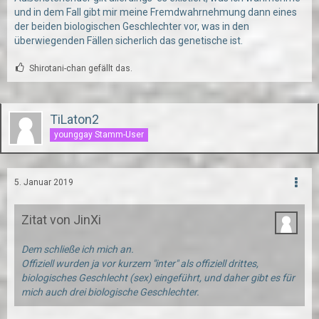
und in dem Fall gibt mir meine Fremdwahrnehmung dann eines
der beiden biologischen Geschlechter vor, was in den
überwiegenden Fällen sicherlich das genetische ist.
Shirotani-chan gefällt das.
TiLaton2
younggay Stamm-User
5. Januar 2019
Zitat von JinXi
Dem schließe ich mich an.
Offiziell wurden ja vor kurzem "inter" als offiziell drittes,
biologisches Geschlecht (sex) eingeführt, und daher gibt es für
mich auch drei biologische Geschlechter.