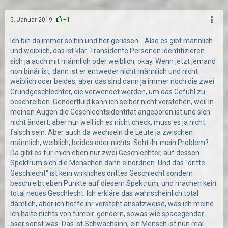
5. Januar 2019
+1
Ich bin da immer so hin und her gerissen... Also es gibt männlich
und weiblich, das ist klar. Transidente Personen identifizieren
sich ja auch mit männlich oder weiblich, okay. Wenn jetzt jemand
non binär ist, dann ist er entweder nicht männlich und nicht
weiblich oder beides, aber das sind dann ja immer noch die zwei
Grundgeschlechter, die verwendet werden, um das Gefühl zu
beschreiben. Genderfluid kann ich selber nicht verstehen, weil in
meinen Augen die Geschlechtsidentität angeboren ist und sich
nicht ändert, aber nur weil ich es nicht check, muss es ja nicht
falsch sein. Aber auch da wechseln die Leute ja zwischen
männlich, weiblich, beides oder nichts. Seht ihr mein Problem?
Da gibt es für mich eben nur zwei Geschlechter, auf dessen
Spektrum sich die Menschen dann einordnen. Und das "dritte
Geschlecht" ist kein wirkliches drittes Geschlecht sondern
beschreibt eben Punkte auf diesem Spektrum, und machen kein
total neues Geschlecht. Ich erkläre das wahrscheinlich total
dämlich, aber ich hoffe ihr versteht ansatzweise, was ich meine.
Ich halte nichts von tumblr-gendern, sowas wie spacegender
oser sonst was. Das ist Schwachsinn, ein Mensch ist nun mal