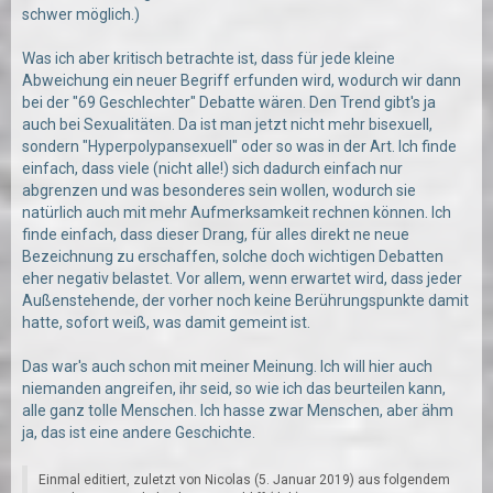
schwer möglich.)
Was ich aber kritisch betrachte ist, dass für jede kleine
Abweichung ein neuer Begriff erfunden wird, wodurch wir dann
bei der "69 Geschlechter" Debatte wären. Den Trend gibt's ja
auch bei Sexualitäten. Da ist man jetzt nicht mehr bisexuell,
sondern "Hyperpolypansexuell" oder so was in der Art. Ich finde
einfach, dass viele (nicht alle!) sich dadurch einfach nur
abgrenzen und was besonderes sein wollen, wodurch sie
natürlich auch mit mehr Aufmerksamkeit rechnen können. Ich
finde einfach, dass dieser Drang, für alles direkt ne neue
Bezeichnung zu erschaffen, solche doch wichtigen Debatten
eher negativ belastet. Vor allem, wenn erwartet wird, dass jeder
Außenstehende, der vorher noch keine Berührungspunkte damit
hatte, sofort weiß, was damit gemeint ist.
Das war's auch schon mit meiner Meinung. Ich will hier auch
niemanden angreifen, ihr seid, so wie ich das beurteilen kann,
alle ganz tolle Menschen. Ich hasse zwar Menschen, aber ähm
ja, das ist eine andere Geschichte.
Einmal editiert, zuletzt von
Nicolas
(
5. Januar 2019
) aus folgendem