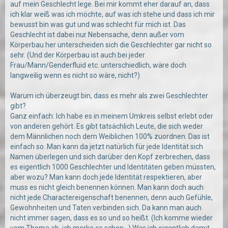
auf mein Geschlecht lege. Bei mir kommt eher darauf an, dass
eher überfordert.
ich klar weiß was ich möchte, auf was ich stehe und dass ich mir
bewusst bin was gut und was schlecht für mich ist. Das
Also generell: ja ich denke es gibt mehr als 2 Gender. Aber man
Geschlecht ist dabei nur Nebensache, denn außer vom
sollte es nicht zu kompliziert machen^^
Körperbau her unterscheiden sich die Geschlechter gar nicht so
Was denkt ihr? Seid ihr der gleichen oder einer ähnlichen
sehr. (Und der Körperbau ist auch bei jeder
Meinung?
Frau/Mann/Genderfluid etc. unterschiedlich, wäre doch
langweilig wenn es nicht so wäre, nicht?)
Lasst uns diskutieren!^^
LG Alex
Warum ich überzeugt bin, dass es mehr als zwei Geschlechter
gibt?
Und zur Vollständigkeit hier das Video:
Ganz einfach: Ich habe es in meinem Umkreis selbst erlebt oder
von anderen gehört. Es gibt tatsächlich Leute, die sich weder
dem Männlichen noch dem Weiblichen 100% zuordnen. Das ist
einfach so. Man kann da jetzt natürlich für jede Identität sich
Namen überlegen und sich darüber den Kopf zerbrechen, dass
es eigentlich 1000 Geschlechter und Identitäten geben müssten,
aber wozu? Man kann doch jede Identität respektieren, aber
muss es nicht gleich benennen können. Man kann doch auch
nicht jede Charactereigenschaft benennen, denn auch Gefühle,
Gewohnheiten und Taten verbinden sich. Da kann man auch
nicht immer sagen, dass es so und so heißt. (Ich komme wieder
vom Thema ab, ich merke es schon...) Was ich eigentlich damit