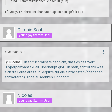
Grund: Grammatikalischer Feinschliff (duh)
Jody217, Shirotani-chan und Captain Soul gefällt das.
Captain Soul
younggay Stamm-User
5. Januar 2019
Nicolas
Oh shit, ich wusste gar nicht, dass es das Wort
"Hyperpolypansexuell" überhaupt gibt. Oh man, echt krank was
sich die Leute alles für Begriffe für die einfachsten (oder eben
schwereren) Dinge ausdenken. Unnötig^^"
Nicolas
younggay Stamm-User