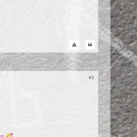
#3
ren