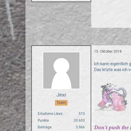
15. Oktober 2018
Ich kann eigentlich 
Das letzte was ich 
Jinxi
Team
Erhaltene Likes
573
Punkte
20.603
Don't push the ri
Beiträge
3.966