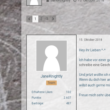
JaneKnightly
15. Oktober 2018
1
2
3
15. Oktober 2018
Hey ihr Lieben ^-^
Ich habe vor einer g
schreibe eine Gesch
Und jetzt wollte ich
JaneKnightly
Wenn du dich hier a
Team
willst auch gerne m
Erhaltene Likes
102
Freue mich sehr üb
Punkte
2.607
Beiträge
487