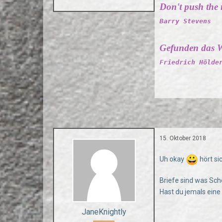
Don't push the ri
Barry Stevens
Gefunden das W
Friedrich Hölde
15. Oktober 2018
Uh okay
hört si
Briefe sind was Sch
Hast du jemals eine
JaneKnightly