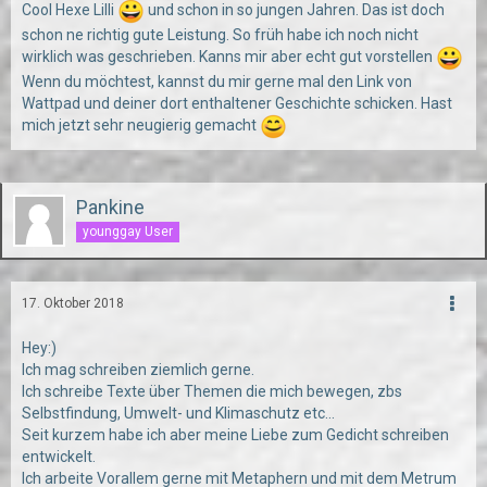
Cool Hexe Lilli
und schon in so jungen Jahren. Das ist doch
schon ne richtig gute Leistung. So früh habe ich noch nicht
wirklich was geschrieben. Kanns mir aber echt gut vorstellen
Wenn du möchtest, kannst du mir gerne mal den Link von
Wattpad und deiner dort enthaltener Geschichte schicken. Hast
mich jetzt sehr neugierig gemacht
Pankine
younggay User
17. Oktober 2018
Hey:)
Ich mag schreiben ziemlich gerne.
Ich schreibe Texte über Themen die mich bewegen, zbs
Selbstfindung, Umwelt- und Klimaschutz etc...
Seit kurzem habe ich aber meine Liebe zum Gedicht schreiben
entwickelt.
Ich arbeite Vorallem gerne mit Metaphern und mit dem Metrum