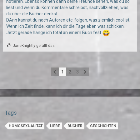
notieren. Ebenso können dann deine Freunde sehen, was du so
liest und wenn du Kommentare schreibst, nachvollziehen, was
du über die Bücher denkst.
DAnn kannst du noch Autoren etc. folgen, was ziemlich cool ist.
Wenn ich Zeit finde, kann ich dir die Tage eben was schicken.
Jetzt gerade hänge ich total an einem Buch fest
JaneKnightly gefällt das.
1
2
3
Tags
HOMOSEXUALITÄT
LIEBE
BÜCHER
GESCHICHTEN