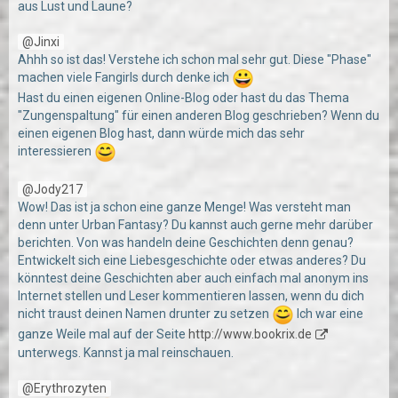
aus Lust und Laune?
Jinxi
Ahhh so ist das! Verstehe ich schon mal sehr gut. Diese "Phase"
machen viele Fangirls durch denke ich
Hast du einen eigenen Online-Blog oder hast du das Thema
"Zungenspaltung" für einen anderen Blog geschrieben? Wenn du
einen eigenen Blog hast, dann würde mich das sehr
interessieren
Jody217
Wow! Das ist ja schon eine ganze Menge! Was versteht man
denn unter Urban Fantasy? Du kannst auch gerne mehr darüber
berichten. Von was handeln deine Geschichten denn genau?
Entwickelt sich eine Liebesgeschichte oder etwas anderes? Du
könntest deine Geschichten aber auch einfach mal anonym ins
Internet stellen und Leser kommentieren lassen, wenn du dich
nicht traust deinen Namen drunter zu setzen
Ich war eine
ganze Weile mal auf der Seite
http://www.bookrix.de
unterwegs. Kannst ja mal reinschauen.
Erythrozyten