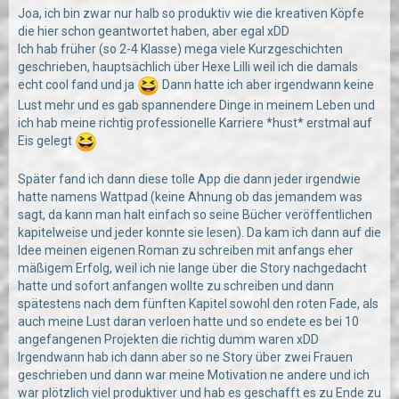
Joa, ich bin zwar nur halb so produktiv wie die kreativen Köpfe
die hier schon geantwortet haben, aber egal xDD
Ich hab früher (so 2-4 Klasse) mega viele Kurzgeschichten
geschrieben, hauptsächlich über Hexe Lilli weil ich die damals
echt cool fand und ja
Dann hatte ich aber irgendwann keine
Lust mehr und es gab spannendere Dinge in meinem Leben und
ich hab meine richtig professionelle Karriere *hust* erstmal auf
Eis gelegt
Später fand ich dann diese tolle App die dann jeder irgendwie
hatte namens Wattpad (keine Ahnung ob das jemandem was
sagt, da kann man halt einfach so seine Bücher veröffentlichen
kapitelweise und jeder konnte sie lesen). Da kam ich dann auf die
Idee meinen eigenen Roman zu schreiben mit anfangs eher
mäßigem Erfolg, weil ich nie lange über die Story nachgedacht
hatte und sofort anfangen wollte zu schreiben und dann
spätestens nach dem fünften Kapitel sowohl den roten Fade, als
auch meine Lust daran verloen hatte und so endete es bei 10
angefangenen Projekten die richtig dumm waren xDD
Irgendwann hab ich dann aber so ne Story über zwei Frauen
geschrieben und dann war meine Motivation ne andere und ich
war plötzlich viel produktiver und hab es geschafft es zu Ende zu