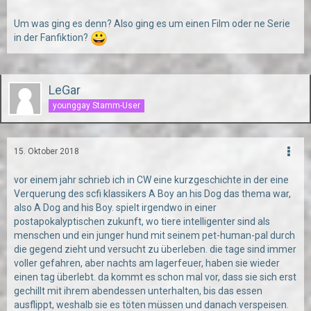
Um was ging es denn? Also ging es um einen Film oder ne Serie
in der Fanfiktion?
LeGar
younggay Stamm-User
15. Oktober 2018
vor einem jahr schrieb ich in CW eine kurzgeschichte in der eine
Verquerung des scfi klassikers A Boy an his Dog das thema war,
also A Dog and his Boy. spielt irgendwo in einer
postapokalyptischen zukunft, wo tiere intelligenter sind als
menschen und ein junger hund mit seinem pet-human-pal durch
die gegend zieht und versucht zu überleben. die tage sind immer
voller gefahren, aber nachts am lagerfeuer, haben sie wieder
einen tag überlebt. da kommt es schon mal vor, dass sie sich erst
gechillt mit ihrem abendessen unterhalten, bis das essen
ausflippt, weshalb sie es töten müssen und danach verspeisen.