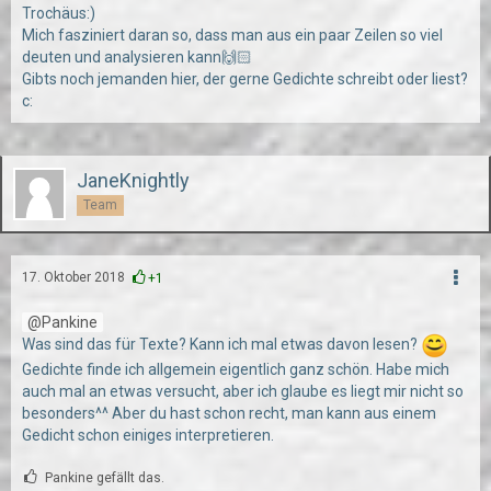
Trochäus:)
Mich fasziniert daran so, dass man aus ein paar Zeilen so viel
deuten und analysieren kann🙌🏻
Gibts noch jemanden hier, der gerne Gedichte schreibt oder liest?
c:
JaneKnightly
Team
17. Oktober 2018
+1
Pankine
Was sind das für Texte? Kann ich mal etwas davon lesen?
Gedichte finde ich allgemein eigentlich ganz schön. Habe mich
auch mal an etwas versucht, aber ich glaube es liegt mir nicht so
besonders^^ Aber du hast schon recht, man kann aus einem
Gedicht schon einiges interpretieren.
Pankine gefällt das.