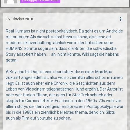
15. Oktober 2018
Real Humans ist nicht postapokalytisch. Da geht es um Androide
mit autarken AIs die sich selbst bewusst sind, also eine art
moderne sklavenhaltung. ähnlich wie in der britischen serie
HUM∀NS. könnte sogar sein, dass die Briten die schwedische
Story adaptiert haben. ... ah, nicht könnte, Wiki sagt die habens
getan.
A Boy and his Dog ist eine short story, die in einer Mad Max
zukunft angesiedelt ist, also wo so ziemlich alles schon in ruinen
liegt. Es ist auch eher eine Chronik, die Geschichten aus dem
Leben von Vic seinem telephatischen Hund erzählt. Der Autor ist
oder war Harlan Ellison, der auch für Star Trek schrieb oder
skripts für Comics lieferte. Er schrieb in den 1960s-70s wohl vor
allem storys die dem zeitgeist entsprachen. Postapokalypse war
bis in die 1980s ein ziemlich beliebtes thema, denk ich. Gibts
auch als Film auf youtube zu sehen.