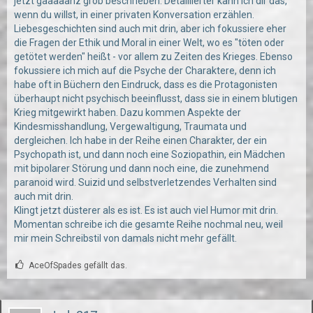
jetzt gaaaaanz grob beschrieben. Detaillierter kann ich dir das,
wenn du willst, in einer privaten Konversation erzählen.
Liebesgeschichten sind auch mit drin, aber ich fokussiere eher
die Fragen der Ethik und Moral in einer Welt, wo es "töten oder
getötet werden" heißt - vor allem zu Zeiten des Krieges. Ebenso
fokussiere ich mich auf die Psyche der Charaktere, denn ich
habe oft in Büchern den Eindruck, dass es die Protagonisten
überhaupt nicht psychisch beeinflusst, dass sie in einem blutigen
Krieg mitgewirkt haben. Dazu kommen Aspekte der
Kindesmisshandlung, Vergewaltigung, Traumata und
dergleichen. Ich habe in der Reihe einen Charakter, der ein
Psychopath ist, und dann noch eine Soziopathin, ein Mädchen
mit bipolarer Störung und dann noch eine, die zunehmend
paranoid wird. Suizid und selbstverletzendes Verhalten sind
auch mit drin.
Klingt jetzt düsterer als es ist. Es ist auch viel Humor mit drin.
Momentan schreibe ich die gesamte Reihe nochmal neu, weil
mir mein Schreibstil von damals nicht mehr gefällt.
AceOfSpades gefällt das.