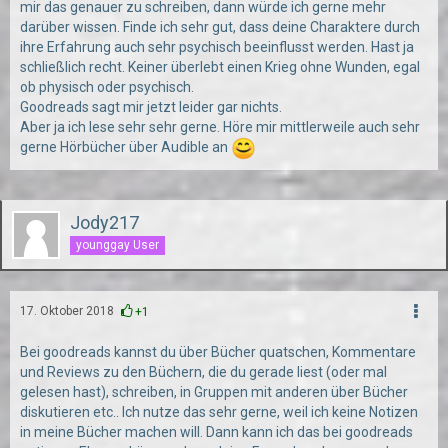
mir das genauer zu schreiben, dann würde ich gerne mehr
darüber wissen. Finde ich sehr gut, dass deine Charaktere durch
ihre Erfahrung auch sehr psychisch beeinflusst werden. Hast ja
schließlich recht. Keiner überlebt einen Krieg ohne Wunden, egal
ob physisch oder psychisch.
Goodreads sagt mir jetzt leider gar nichts.
Aber ja ich lese sehr sehr gerne. Höre mir mittlerweile auch sehr
gerne Hörbücher über Audible an
Jody217
younggay User
17. Oktober 2018
+1
Bei goodreads kannst du über Bücher quatschen, Kommentare
und Reviews zu den Büchern, die du gerade liest (oder mal
gelesen hast), schreiben, in Gruppen mit anderen über Bücher
diskutieren etc.. Ich nutze das sehr gerne, weil ich keine Notizen
in meine Bücher machen will. Dann kann ich das bei goodreads