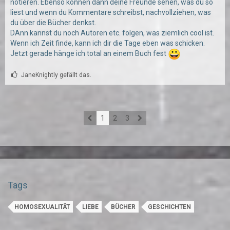
notieren. Ebenso können dann deine Freunde sehen, was du so
liest und wenn du Kommentare schreibst, nachvollziehen, was
du über die Bücher denkst.
DAnn kannst du noch Autoren etc. folgen, was ziemlich cool ist.
Wenn ich Zeit finde, kann ich dir die Tage eben was schicken.
Jetzt gerade hänge ich total an einem Buch fest
JaneKnightly gefällt das.
1
2
3
Tags
HOMOSEXUALITÄT
LIEBE
BÜCHER
GESCHICHTEN