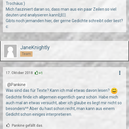
Trochäus:)
Mich fasziniert daran so, dass man aus ein paar Zeilen so viel
deuten und analysieren kann🙌🏻
Gibts noch jemanden hier, der gerne Gedichte schreibt oder liest?
c:
JaneKnightly
Team
17. Oktober 2018
+1
Pankine
Was sind das für Texte? Kann ich mal etwas davon lesen?
Gedichte finde ich allgemein eigentlich ganz schön. Habe mich
auch mal an etwas versucht, aber ich glaube es liegt mir nicht so
besonders^^ Aber du hast schon recht, man kann aus einem
Gedicht schon einiges interpretieren.
Pankine gefällt das.