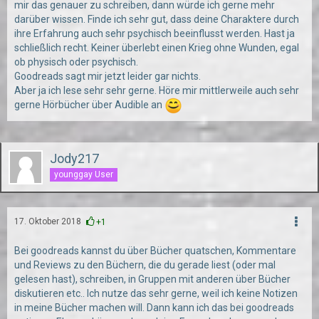
mir das genauer zu schreiben, dann würde ich gerne mehr
darüber wissen. Finde ich sehr gut, dass deine Charaktere durch
ihre Erfahrung auch sehr psychisch beeinflusst werden. Hast ja
schließlich recht. Keiner überlebt einen Krieg ohne Wunden, egal
ob physisch oder psychisch.
Goodreads sagt mir jetzt leider gar nichts.
Aber ja ich lese sehr sehr gerne. Höre mir mittlerweile auch sehr
gerne Hörbücher über Audible an
Jody217
younggay User
17. Oktober 2018
+1
Bei goodreads kannst du über Bücher quatschen, Kommentare
und Reviews zu den Büchern, die du gerade liest (oder mal
gelesen hast), schreiben, in Gruppen mit anderen über Bücher
diskutieren etc.. Ich nutze das sehr gerne, weil ich keine Notizen
in meine Bücher machen will. Dann kann ich das bei goodreads