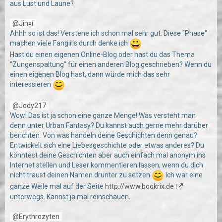
aus Lust und Laune?
Jinxi
Ahhh so ist das! Verstehe ich schon mal sehr gut. Diese "Phase"
machen viele Fangirls durch denke ich
Hast du einen eigenen Online-Blog oder hast du das Thema
"Zungenspaltung" für einen anderen Blog geschrieben? Wenn du
einen eigenen Blog hast, dann würde mich das sehr
interessieren
Jody217
Wow! Das ist ja schon eine ganze Menge! Was versteht man
denn unter Urban Fantasy? Du kannst auch gerne mehr darüber
berichten. Von was handeln deine Geschichten denn genau?
Entwickelt sich eine Liebesgeschichte oder etwas anderes? Du
könntest deine Geschichten aber auch einfach mal anonym ins
Internet stellen und Leser kommentieren lassen, wenn du dich
nicht traust deinen Namen drunter zu setzen
Ich war eine
ganze Weile mal auf der Seite
http://www.bookrix.de
unterwegs. Kannst ja mal reinschauen.
Erythrozyten