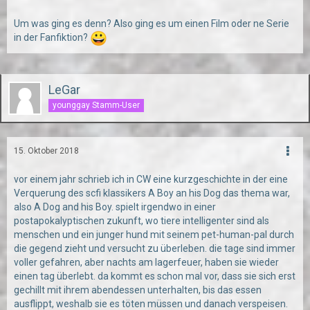
Um was ging es denn? Also ging es um einen Film oder ne Serie
in der Fanfiktion?
LeGar
younggay Stamm-User
15. Oktober 2018
vor einem jahr schrieb ich in CW eine kurzgeschichte in der eine
Verquerung des scfi klassikers A Boy an his Dog das thema war,
also A Dog and his Boy. spielt irgendwo in einer
postapokalyptischen zukunft, wo tiere intelligenter sind als
menschen und ein junger hund mit seinem pet-human-pal durch
die gegend zieht und versucht zu überleben. die tage sind immer
voller gefahren, aber nachts am lagerfeuer, haben sie wieder
einen tag überlebt. da kommt es schon mal vor, dass sie sich erst
gechillt mit ihrem abendessen unterhalten, bis das essen
ausflippt, weshalb sie es töten müssen und danach verspeisen.