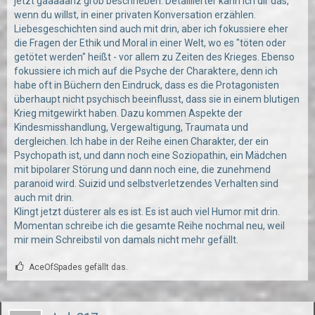
jetzt gaaaaanz grob beschrieben. Detaillierter kann ich dir das,
wenn du willst, in einer privaten Konversation erzählen.
Liebesgeschichten sind auch mit drin, aber ich fokussiere eher
die Fragen der Ethik und Moral in einer Welt, wo es "töten oder
getötet werden" heißt - vor allem zu Zeiten des Krieges. Ebenso
fokussiere ich mich auf die Psyche der Charaktere, denn ich
habe oft in Büchern den Eindruck, dass es die Protagonisten
überhaupt nicht psychisch beeinflusst, dass sie in einem blutigen
Krieg mitgewirkt haben. Dazu kommen Aspekte der
Kindesmisshandlung, Vergewaltigung, Traumata und
dergleichen. Ich habe in der Reihe einen Charakter, der ein
Psychopath ist, und dann noch eine Soziopathin, ein Mädchen
mit bipolarer Störung und dann noch eine, die zunehmend
paranoid wird. Suizid und selbstverletzendes Verhalten sind
auch mit drin.
Klingt jetzt düsterer als es ist. Es ist auch viel Humor mit drin.
Momentan schreibe ich die gesamte Reihe nochmal neu, weil
mir mein Schreibstil von damals nicht mehr gefällt.
AceOfSpades gefällt das.