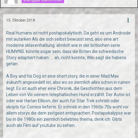
15. Oktober 2018
Real Humans ist nicht postapokalytisch. Da geht es um Androide
mit autarken AIs die sich selbst bewusst sind, also eine art
moderne sklavenhaltung. ähnlich wie in der britischen serie
HUM∀NS. könnte sogar sein, dass die Briten die schwedische
Story adaptiert haben. ... ah, nicht könnte, Wiki sagt die habens
getan.
A Boy and his Dog ist eine short story, die in einer Mad Max
zukunft angesiedelt ist, also wo so ziemlich alles schon in ruinen
liegt. Es ist auch eher eine Chronik, die Geschichten aus dem
Leben von Vic seinem telephatischen Hund erzählt. Der Autor ist
oder war Harlan Ellison, der auch für Star Trek schrieb oder
skripts für Comics lieferte. Er schrieb in den 1960s-70s wohl vor
allem storys die dem zeitgeist entsprachen. Postapokalypse war
bis in die 1980s ein ziemlich beliebtes thema, denk ich. Gibts
auch als Film auf youtube zu sehen.