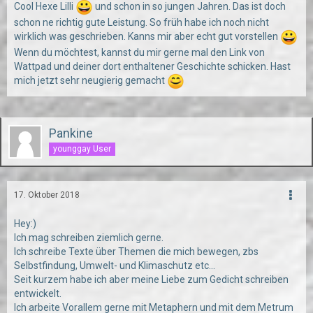
Cool Hexe Lilli
und schon in so jungen Jahren. Das ist doch
schon ne richtig gute Leistung. So früh habe ich noch nicht
wirklich was geschrieben. Kanns mir aber echt gut vorstellen
Wenn du möchtest, kannst du mir gerne mal den Link von
Wattpad und deiner dort enthaltener Geschichte schicken. Hast
mich jetzt sehr neugierig gemacht
Pankine
younggay User
17. Oktober 2018
Hey:)
Ich mag schreiben ziemlich gerne.
Ich schreibe Texte über Themen die mich bewegen, zbs
Selbstfindung, Umwelt- und Klimaschutz etc...
Seit kurzem habe ich aber meine Liebe zum Gedicht schreiben
entwickelt.
Ich arbeite Vorallem gerne mit Metaphern und mit dem Metrum