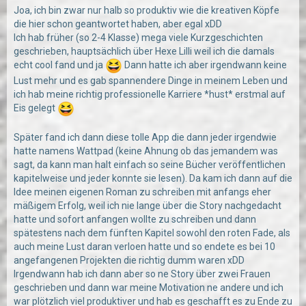
Joa, ich bin zwar nur halb so produktiv wie die kreativen Köpfe
die hier schon geantwortet haben, aber egal xDD
Ich hab früher (so 2-4 Klasse) mega viele Kurzgeschichten
geschrieben, hauptsächlich über Hexe Lilli weil ich die damals
echt cool fand und ja
Dann hatte ich aber irgendwann keine
Lust mehr und es gab spannendere Dinge in meinem Leben und
ich hab meine richtig professionelle Karriere *hust* erstmal auf
Eis gelegt
Später fand ich dann diese tolle App die dann jeder irgendwie
hatte namens Wattpad (keine Ahnung ob das jemandem was
sagt, da kann man halt einfach so seine Bücher veröffentlichen
kapitelweise und jeder konnte sie lesen). Da kam ich dann auf die
Idee meinen eigenen Roman zu schreiben mit anfangs eher
mäßigem Erfolg, weil ich nie lange über die Story nachgedacht
hatte und sofort anfangen wollte zu schreiben und dann
spätestens nach dem fünften Kapitel sowohl den roten Fade, als
auch meine Lust daran verloen hatte und so endete es bei 10
angefangenen Projekten die richtig dumm waren xDD
Irgendwann hab ich dann aber so ne Story über zwei Frauen
geschrieben und dann war meine Motivation ne andere und ich
war plötzlich viel produktiver und hab es geschafft es zu Ende zu