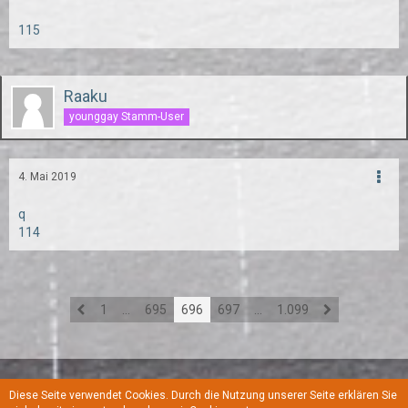
115
Raaku
younggay Stamm-User
4. Mai 2019
q
114
1
…
695
696
697
…
1.099
Diese Seite verwendet Cookies. Durch die Nutzung unserer Seite erklären Sie
Regeln
Datenschutzerklärung
Kontakt
Impressum