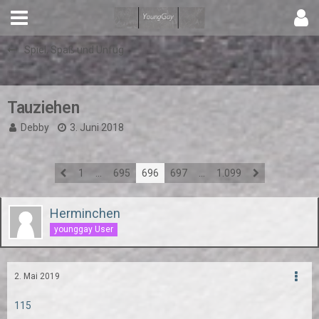
Spiel, Spaß und Unfug
Tauziehen
Debby
3. Juni 2018
1
…
695
696
697
…
1.099
Herminchen
younggay User
2. Mai 2019
115