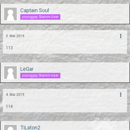
Captain Soul
younggay Stamm-User
3. Mai 2019
113
LeGar
younggay Stamm-User
4. Mai 2019
114
TiLaton2