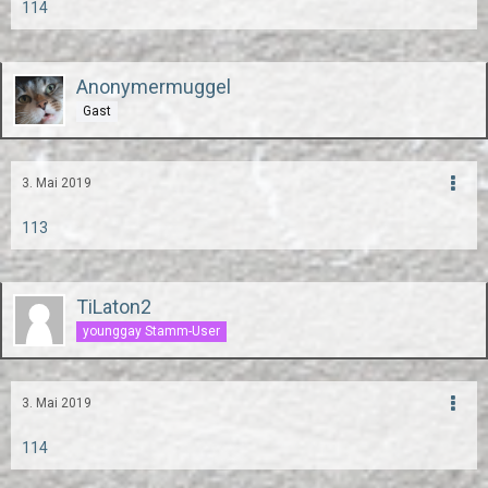
114
Anonymermuggel
Gast
3. Mai 2019
113
TiLaton2
younggay Stamm-User
3. Mai 2019
114