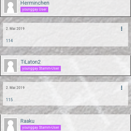
Herminchen
younggay User
2. Mai 2019
114
TiLaton2
younggay Stamm-User
2. Mai 2019
115
Raaku
younggay Stamm-User