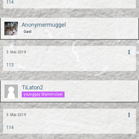
114
Anonymermuggel
Gast
3. Mai 2019
113
TiLaton2
younggay Stamm-User
3. Mai 2019
114