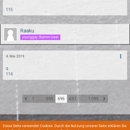
115
Raaku
younggay Stamm-User
4. Mai 2019
q
114
1
…
695
696
697
…
1.099
Diese Seite verwendet Cookies. Durch die Nutzung unserer Seite erklären Sie
Regeln
Datenschutzerklärung
Kontakt
Impressum