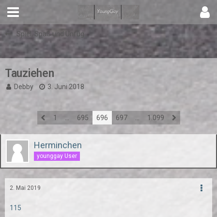
Spiel, Spaß und Unfug
Tauziehen
Debby
3. Juni 2018
1
…
695
696
697
…
1.099
Herminchen
younggay User
2. Mai 2019
115