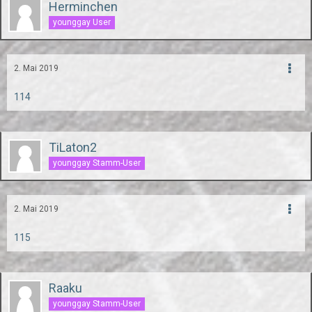
Herminchen
younggay User
2. Mai 2019
114
TiLaton2
younggay Stamm-User
2. Mai 2019
115
Raaku
younggay Stamm-User