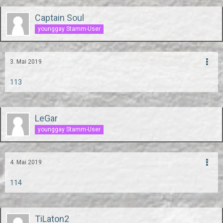
Captain Soul
younggay Stamm-User
3. Mai 2019
113
LeGar
younggay Stamm-User
4. Mai 2019
114
TiLaton2