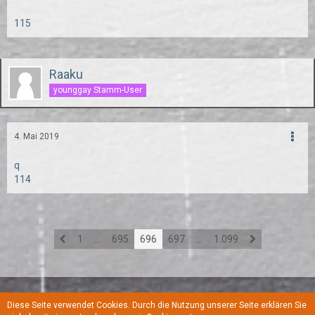
115
Raaku
younggay Stamm-User
4. Mai 2019
q
114
1
…
695
696
697
…
1.099
Diese Seite verwendet Cookies. Durch die Nutzung unserer Seite erklären Sie
Regeln
Datenschutzerklärung
Kontakt
Impressum