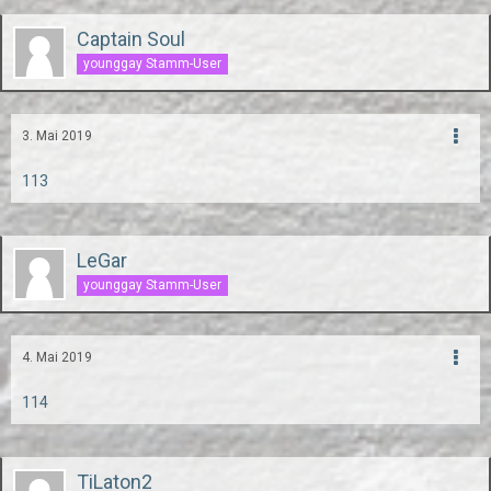
Captain Soul
younggay Stamm-User
3. Mai 2019
113
LeGar
younggay Stamm-User
4. Mai 2019
114
TiLaton2