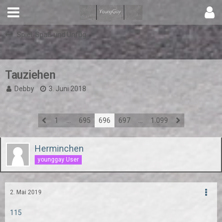
Spiel, Spaß und Unfug
Tauziehen
Debby
3. Juni 2018
1
…
695
696
697
…
1.099
Herminchen
younggay User
2. Mai 2019
115