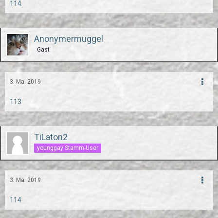
114
Anonymermuggel
Gast
3. Mai 2019
113
TiLaton2
younggay Stamm-User
3. Mai 2019
114