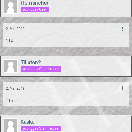
Herminchen
younggay User
2. Mai 2019
114
TiLaton2
younggay Stamm-User
2. Mai 2019
115
Raaku
younggay Stamm-User