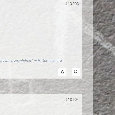
#13.903
ernt haben zuzuhören.“
— A. Dumbledore
#13.904