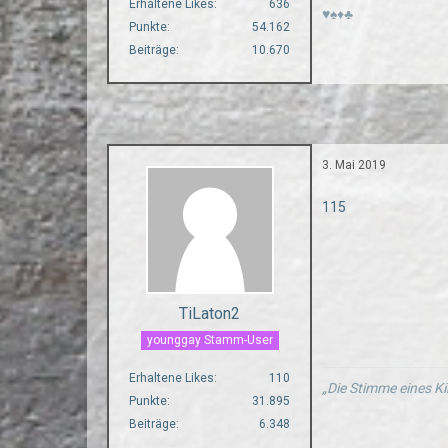
Erhaltene Likes
636
♥♠♦♣
Punkte
54.162
Beiträge
10.670
3. Mai 2019
115
TiLaton2
younggay Stamm-User
Erhaltene Likes
110
„Die Stimme eines Ki
Punkte
31.895
Beiträge
6.348