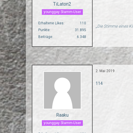
TiLaton2
younggay Stamm-User
Erhaltene Likes
110
„Die Stimme eines Ki
Punkte
31.895
Beiträge
6.348
2. Mai 2019
114
Raaku
younggay Stamm-User