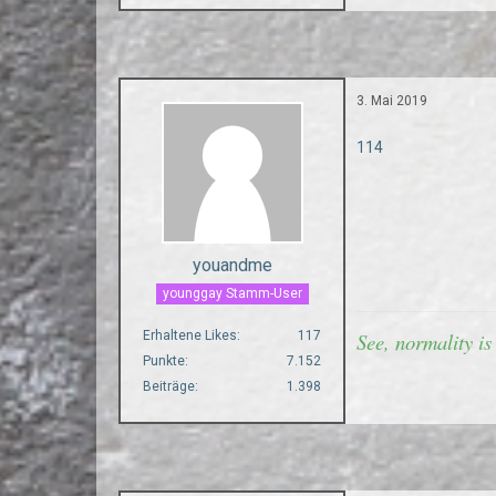
3. Mai 2019
114
youandme
younggay Stamm-User
Erhaltene Likes
117
See, normality is
Punkte
7.152
Beiträge
1.398