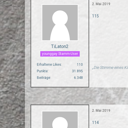
2. Mai 2019
115
TiLaton2
younggay Stamm-User
Erhaltene Likes
110
„Die Stimme eines Ki
Punkte
31.895
Beiträge
6.348
2. Mai 2019
114