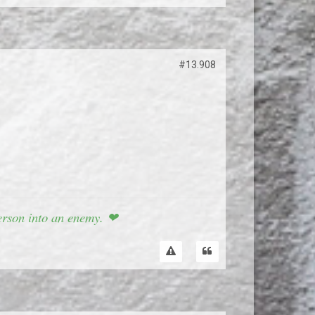
#13.908
 person into an enemy. ❤