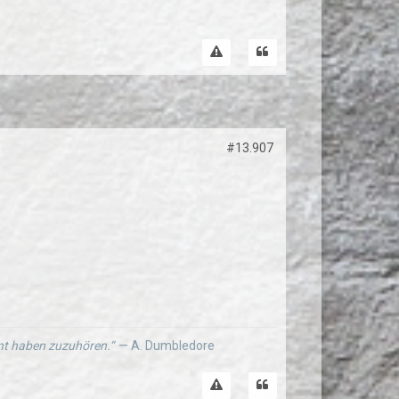
#13.907
ernt haben zuzuhören.“
— A. Dumbledore