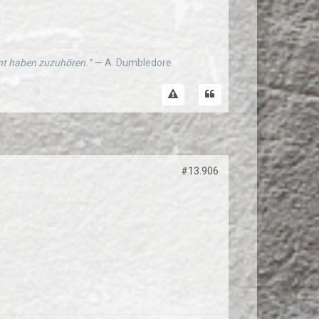
ernt haben zuzuhören.“
— A. Dumbledore
#13.906