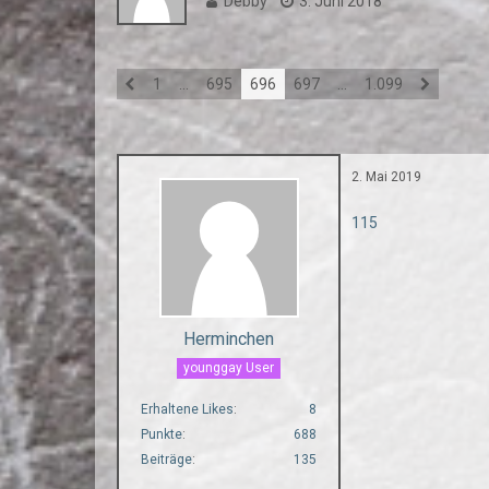
Debby
3. Juni 2018
1
…
695
696
697
…
1.099
2. Mai 2019
115
Herminchen
younggay User
Erhaltene Likes
8
Punkte
688
Beiträge
135