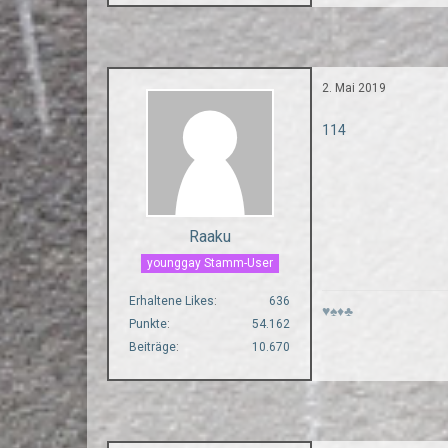
2. Mai 2019
114
Raaku
younggay Stamm-User
Erhaltene Likes
636
♥♠♦♣
Punkte
54.162
Beiträge
10.670