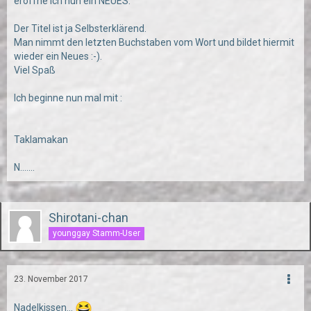
eröffne ich nun ein NEUES.
Der Titel ist ja Selbsterklärend.
Man nimmt den letzten Buchstaben vom Wort und bildet hiermit
wieder ein Neues :-).
Viel Spaß
Ich beginne nun mal mit :
Taklamakan
N.......
Shirotani-chan
younggay Stamm-User
23. November 2017
Nadelkissen...