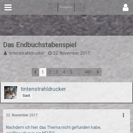
Spiel, Spaß und Unfug
Das Endbuchstabenspiel
tintenstrahldrucker
22. November 2017
1
2
3
4
5
…
481
tintenstrahldrucker
Gast
22. November 2017
Nachdem ich hier das Thema nicht gefunden habe,