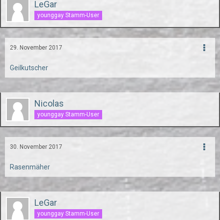
LeGar
younggay Stamm-User
29. November 2017
Geilkutscher
Nicolas
younggay Stamm-User
30. November 2017
Rasenmäher
LeGar
younggay Stamm-User