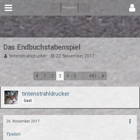
Spiel, Spaß und Unfug
Das Endbuchstabenspiel
tintenstrahldrucker
22. November 2017
1
2
3
4
5
…
481
tintenstrahldrucker
Gast
26. November 2017
Ypsilon