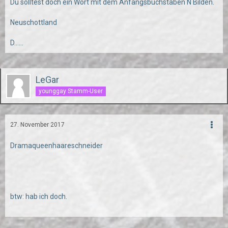
Du solltest doch ein Wort mit dem Anfangsbuchstaben N Bilden.
Neuschottland
D......
LeGar
younggay Stamm-User
27. November 2017
Dramaqueenhaareschneider
btw: hab ich doch.