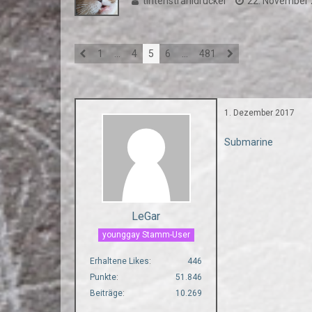
tintenstrahldrucker
22. November
1
…
4
5
6
…
481
1. Dezember 2017
Submarine
LeGar
younggay Stamm-User
Erhaltene Likes
446
Punkte
51.846
Beiträge
10.269