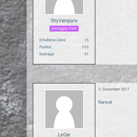
ShyVampyre
younggay User
Erhaltene Likes
15
Punkte
510
Beiträge
91
3. Dezember 2017
Narwal
LeGar