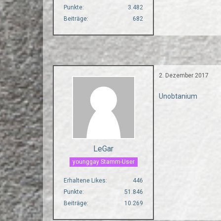
Punkte
3.482
Beiträge
682
2. Dezember 2017
Unobtanium
LeGar
younggay Stamm-User
Erhaltene Likes
446
Punkte
51.846
Beiträge
10.269