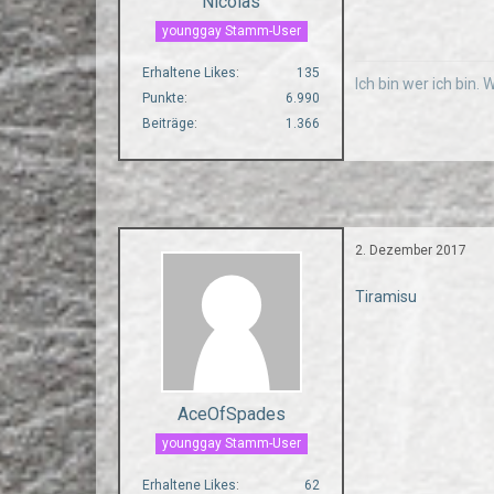
Nicolas
younggay Stamm-User
Erhaltene Likes
135
Ich bin wer ich bin.
Punkte
6.990
Beiträge
1.366
2. Dezember 2017
Tiramisu
AceOfSpades
younggay Stamm-User
Erhaltene Likes
62