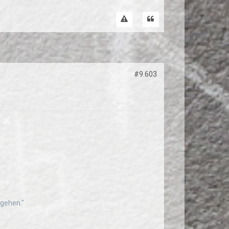
#9.603
ggehen."