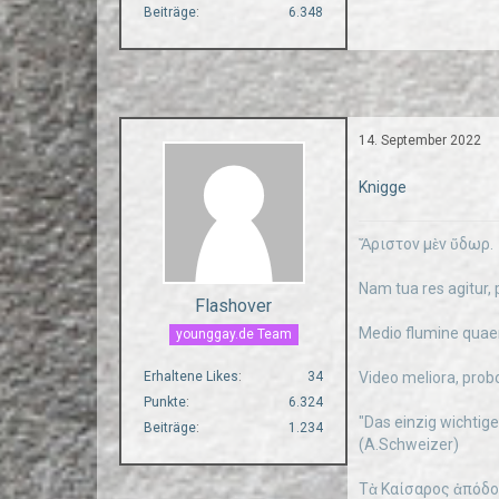
Beiträge
6.348
14. September 2022
Knigge
Ἄριστον μὲν ὕδωρ.
Nam tua res agitur, 
Flashover
Medio flumine quae
younggay.de Team
Video meliora, prob
Erhaltene Likes
34
Punkte
6.324
"Das einzig wichtige
Beiträge
1.234
(A.Schweizer)
Τὰ Καίσαρος ἀπόδοτ