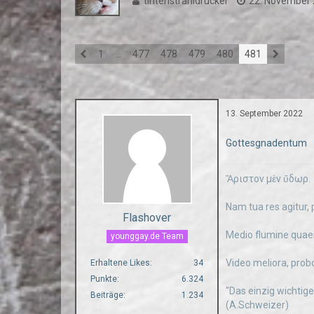
tintenstrahldrucker
22. November
1
…
477
478
479
480
481
13. September 2022
Gottesgnadentum
Ἄριστον μὲν ὕδωρ.
Nam tua res agitur, 
Flashover
Medio flumine quae
younggay.de Team
Video meliora, prob
Erhaltene Likes
34
Punkte
6.324
"Das einzig wichtige
Beiträge
1.234
(A.Schweizer)