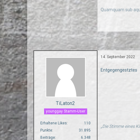
Quamquam sub aqua
14. September 2022
Entgegengestztes
TiLaton2
younggay Stamm-User
Erhaltene Likes
110
„Die Stimme eines Ki
Punkte
31.895
Beiträge
6.348