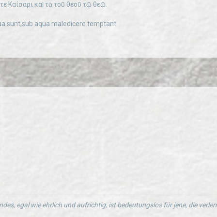
ε Καίσαρι καὶ τὰ τοῦ θεοῦ τῷ θεῷ.
 sunt,sub aqua maledicere temptant
ndes, egal wie ehrlich und aufrichtig, ist bedeutungslos für jene, die verl