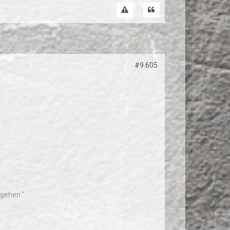
#9.605
ggehen."