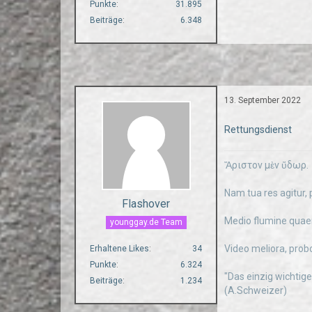
Punkte
31.895
Beiträge
6.348
13. September 2022
Rettungsdienst
Ἄριστον μὲν ὕδωρ.
Nam tua res agitur, 
Flashover
Medio flumine quae
younggay.de Team
Video meliora, prob
Erhaltene Likes
34
Punkte
6.324
"Das einzig wichtige
Beiträge
1.234
(A.Schweizer)