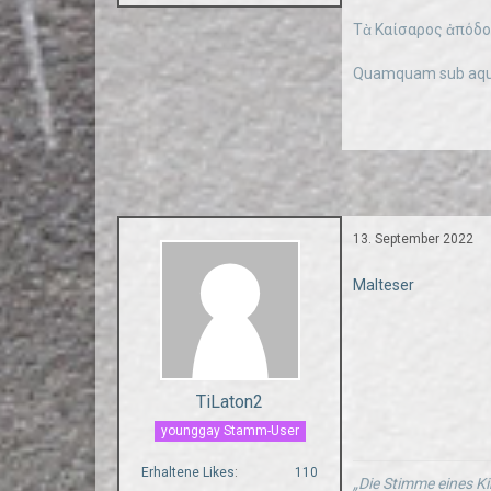
Τὰ Καίσαρος ἀπόδοτ
Quamquam sub aqua
13. September 2022
Malteser
TiLaton2
younggay Stamm-User
Erhaltene Likes
110
„Die Stimme eines Ki