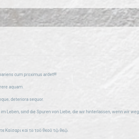
pariens cum proximus ardet!!!
rere aquam.
oque; deteriora sequor.
 im Leben, sind die Spuren von Liebe, die wir hinterlassen, wenn wir we
ε Καίσαρι καὶ τὰ τοῦ θεοῦ τῷ θεῷ.