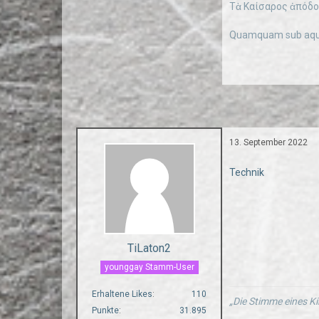
Τὰ Καίσαρος ἀπόδοτ
Quamquam sub aqua
13. September 2022
Technik
TiLaton2
younggay Stamm-User
Erhaltene Likes
110
„Die Stimme eines Ki
Punkte
31.895