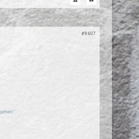
#9.607
ggehen."