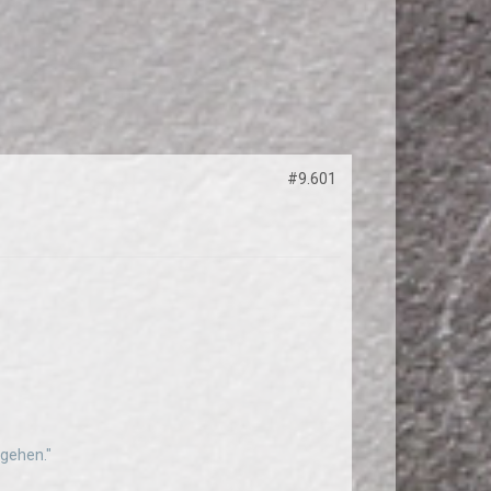
#9.601
ggehen."