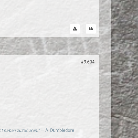
#9.604
ernt haben zuzuhören.“
— A. Dumbledore