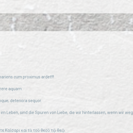
pariens cum proximus ardet!!!
rere aquam.
oque; deteriora sequor.
 im Leben, sind die Spuren von Liebe, die wir hinterlassen, wenn wir we
ε Καίσαρι καὶ τὰ τοῦ θεοῦ τῷ θεῷ.