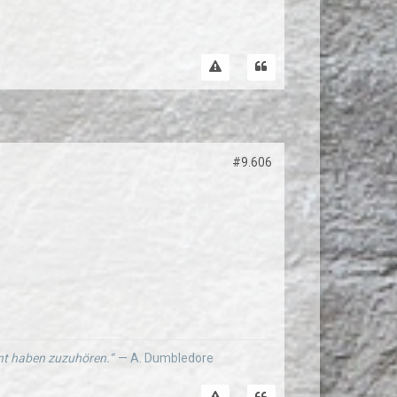
#9.606
ernt haben zuzuhören.“
— A. Dumbledore