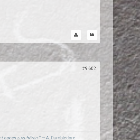
#9.602
ernt haben zuzuhören.“
— A. Dumbledore