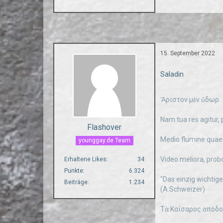
15. September 2022
Saladin
Ἄριστον μὲν ὕδωρ.
Nam tua res agitur, 
Flashover
Medio flumine quae
younggay.de Team
Video meliora, prob
Erhaltene Likes
34
Punkte
6.324
"Das einzig wichtige
Beiträge
1.234
(A.Schweizer)
Τὰ Καίσαρος ἀπόδοτ