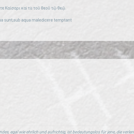
ε Καίσαρι καὶ τὰ τοῦ θεοῦ τῷ θεῷ.
 sunt,sub aqua maledicere temptant
ndes, egal wie ehrlich und aufrichtig, ist bedeutungslos für jene, die verl