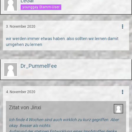
LeGar
younggay Stamm-User
3. November 2020
wir werden immer etwas haben. also sollten wir lernen damit
umgehen zu lernen
Dr_PummelFee
Team
4. November 2020
Zitat von Jinxi
Ich finde 4 Wochen sind auch wirklich zu kurz gegriffen. Aber
okay. Besser als nichts.
Aufgrund der stetigen Entwicklung eines Impfstoffes denke