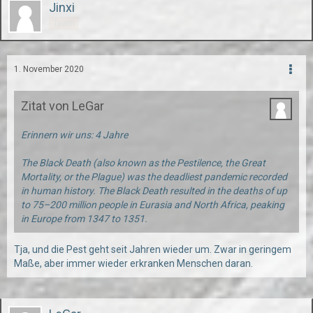
Jinxi
Team
1. November 2020
Zitat von LeGar
Erinnern wir uns: 4 Jahre
The Black Death (also known as the Pestilence, the Great
Mortality, or the Plague) was the deadliest pandemic recorded
in human history. The Black Death resulted in the deaths of up
to 75–200 million people in Eurasia and North Africa, peaking
in Europe from 1347 to 1351.
Tja, und die Pest geht seit Jahren wieder um. Zwar in geringem
Maße, aber immer wieder erkranken Menschen daran.