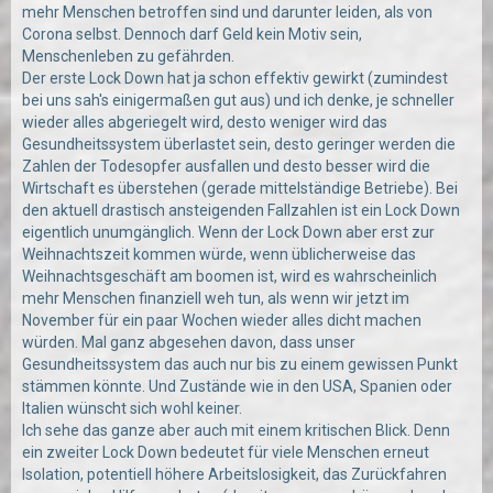
mehr Menschen betroffen sind und darunter leiden, als von
Corona selbst. Dennoch darf Geld kein Motiv sein,
Menschenleben zu gefährden.
Der erste Lock Down hat ja schon effektiv gewirkt (zumindest
bei uns sah's einigermaßen gut aus) und ich denke, je schneller
wieder alles abgeriegelt wird, desto weniger wird das
Gesundheitssystem überlastet sein, desto geringer werden die
Zahlen der Todesopfer ausfallen und desto besser wird die
Wirtschaft es überstehen (gerade mittelständige Betriebe). Bei
den aktuell drastisch ansteigenden Fallzahlen ist ein Lock Down
eigentlich unumgänglich. Wenn der Lock Down aber erst zur
Weihnachtszeit kommen würde, wenn üblicherweise das
Weihnachtsgeschäft am boomen ist, wird es wahrscheinlich
mehr Menschen finanziell weh tun, als wenn wir jetzt im
November für ein paar Wochen wieder alles dicht machen
würden. Mal ganz abgesehen davon, dass unser
Gesundheitssystem das auch nur bis zu einem gewissen Punkt
stämmen könnte. Und Zustände wie in den USA, Spanien oder
Italien wünscht sich wohl keiner.
Ich sehe das ganze aber auch mit einem kritischen Blick. Denn
ein zweiter Lock Down bedeutet für viele Menschen erneut
Isolation, potentiell höhere Arbeitslosigkeit, das Zurückfahren