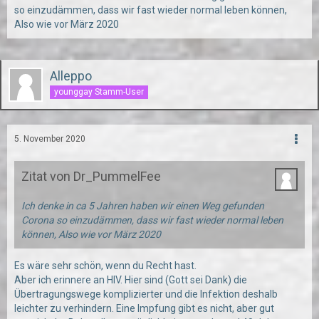
so einzudämmen, dass wir fast wieder normal leben können,
Also wie vor März 2020
Alleppo
younggay Stamm-User
5. November 2020
Zitat von Dr_PummelFee
Ich denke in ca 5 Jahren haben wir einen Weg gefunden
Corona so einzudämmen, dass wir fast wieder normal leben
können, Also wie vor März 2020
Es wäre sehr schön, wenn du Recht hast.
Aber ich erinnere an HIV. Hier sind (Gott sei Dank) die
Übertragungswege komplizierter und die Infektion deshalb
leichter zu verhindern. Eine Impfung gibt es nicht, aber gut