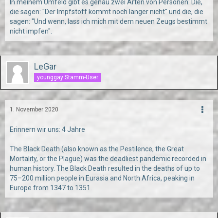
In meinem Umfeld gibt es genau zwei Arten von Personen: Die,
die sagen: "Der Impfstoff kommt noch länger nicht" und die, die
sagen: "Und wenn, lass ich mich mit dem neuen Zeugs bestimmt
nicht impfen".
LeGar
younggay Stamm-User
1. November 2020
Erinnern wir uns: 4 Jahre
The Black Death (also known as the Pestilence, the Great
Mortality, or the Plague) was the deadliest pandemic recorded in
human history. The Black Death resulted in the deaths of up to
75–200 million people in Eurasia and North Africa, peaking in
Europe from 1347 to 1351.