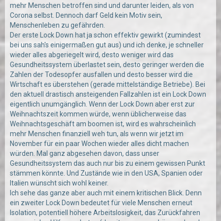
mehr Menschen betroffen sind und darunter leiden, als von
Corona selbst. Dennoch darf Geld kein Motiv sein,
Menschenleben zu gefährden.
Der erste Lock Down hat ja schon effektiv gewirkt (zumindest
bei uns sah's einigermaßen gut aus) und ich denke, je schneller
wieder alles abgeriegelt wird, desto weniger wird das
Gesundheitssystem überlastet sein, desto geringer werden die
Zahlen der Todesopfer ausfallen und desto besser wird die
Wirtschaft es überstehen (gerade mittelständige Betriebe). Bei
den aktuell drastisch ansteigenden Fallzahlen ist ein Lock Down
eigentlich unumgänglich. Wenn der Lock Down aber erst zur
Weihnachtszeit kommen würde, wenn üblicherweise das
Weihnachtsgeschäft am boomen ist, wird es wahrscheinlich
mehr Menschen finanziell weh tun, als wenn wir jetzt im
November für ein paar Wochen wieder alles dicht machen
würden. Mal ganz abgesehen davon, dass unser
Gesundheitssystem das auch nur bis zu einem gewissen Punkt
stämmen könnte. Und Zustände wie in den USA, Spanien oder
Italien wünscht sich wohl keiner.
Ich sehe das ganze aber auch mit einem kritischen Blick. Denn
ein zweiter Lock Down bedeutet für viele Menschen erneut
Isolation, potentiell höhere Arbeitslosigkeit, das Zurückfahren