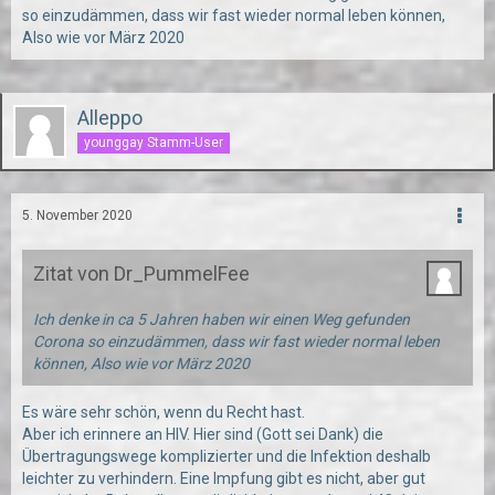
so einzudämmen, dass wir fast wieder normal leben können,
Also wie vor März 2020
Alleppo
younggay Stamm-User
5. November 2020
Zitat von Dr_PummelFee
Ich denke in ca 5 Jahren haben wir einen Weg gefunden
Corona so einzudämmen, dass wir fast wieder normal leben
können, Also wie vor März 2020
Es wäre sehr schön, wenn du Recht hast.
Aber ich erinnere an HIV. Hier sind (Gott sei Dank) die
Übertragungswege komplizierter und die Infektion deshalb
leichter zu verhindern. Eine Impfung gibt es nicht, aber gut