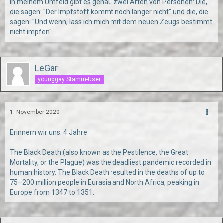
In meinem Umfeld gibt es genau zwei Arten von Personen: Die,
die sagen: "Der Impfstoff kommt noch länger nicht" und die, die
sagen: "Und wenn, lass ich mich mit dem neuen Zeugs bestimmt
nicht impfen".
LeGar
younggay Stamm-User
1. November 2020
Erinnern wir uns: 4 Jahre
The Black Death (also known as the Pestilence, the Great
Mortality, or the Plague) was the deadliest pandemic recorded in
human history. The Black Death resulted in the deaths of up to
75–200 million people in Eurasia and North Africa, peaking in
Europe from 1347 to 1351.