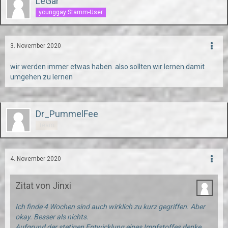
LeGar
younggay Stamm-User
3. November 2020
wir werden immer etwas haben. also sollten wir lernen damit
umgehen zu lernen
Dr_PummelFee
Team
4. November 2020
Zitat von Jinxi
Ich finde 4 Wochen sind auch wirklich zu kurz gegriffen. Aber
okay. Besser als nichts.
Aufgrund der stetigen Entwicklung eines Impfstoffes denke