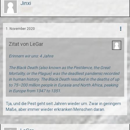
Jinxi
Team
1. November 2020
Zitat von LeGar
Erinnern wir uns: 4 Jahre
The Black Death (also known as the Pestilence, the Great
Mortality, or the Plague) was the deadliest pandemic recorded
in human history. The Black Death resulted in the deaths of up
to 75–200 million people in Eurasia and North Africa, peaking
in Europe from 1347 to 1351.
Tja, und die Pest geht seit Jahren wieder um. Zwar in geringem
Maße, aber immer wieder erkranken Menschen daran.