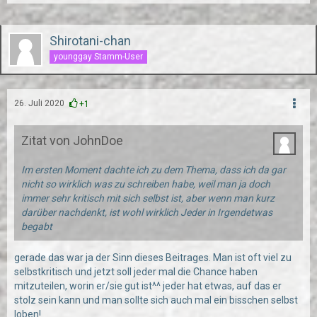
Shirotani-chan
younggay Stamm-User
26. Juli 2020
+1
Zitat von JohnDoe
Im ersten Moment dachte ich zu dem Thema, dass ich da gar
nicht so wirklich was zu schreiben habe, weil man ja doch
immer sehr kritisch mit sich selbst ist, aber wenn man kurz
darüber nachdenkt, ist wohl wirklich Jeder in Irgendetwas
begabt
gerade das war ja der Sinn dieses Beitrages. Man ist oft viel zu
selbstkritisch und jetzt soll jeder mal die Chance haben
mitzuteilen, worin er/sie gut ist^^ jeder hat etwas, auf das er
stolz sein kann und man sollte sich auch mal ein bisschen selbst
loben!