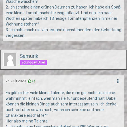
Wäsche waschen!
2. ich scheine einen grünen Daumen zu haben. Ich habe als Spaß
eine kleine Tomatenscheibe eingepflanzt. Und nun, ein paar
Wochen später habe ich 13 riesige Tomatenpflanzen in meiner
Wohnung stehen^^
3. ich habe noch nie von jemand nachstehendem den Geburtstag
vergessen
Samurik
younggay User
26. Juli 2020
+1
Es gibt sicher viele kleine Talente, die man gar nicht als solche
wahrnimmt, einfach, weil man sie für unbedeutend hält. Dabei
können die kleinen Dinge auch sehr interessant sein. Ich denke
auch viel über sowas nach, wenn ich schreibe und neue
Charaktere erschaffe^^
Hier also meine Talente:
1. Ich habe eine Lesegeschwindigkeit von 389 Wörtern pro