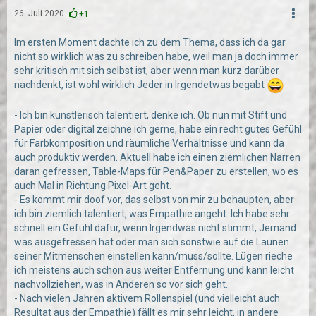
26. Juli 2020
+1
Im ersten Moment dachte ich zu dem Thema, dass ich da gar
nicht so wirklich was zu schreiben habe, weil man ja doch immer
sehr kritisch mit sich selbst ist, aber wenn man kurz darüber
nachdenkt, ist wohl wirklich Jeder in Irgendetwas begabt
- Ich bin künstlerisch talentiert, denke ich. Ob nun mit Stift und
Papier oder digital zeichne ich gerne, habe ein recht gutes Gefühl
für Farbkomposition und räumliche Verhältnisse und kann da
auch produktiv werden. Aktuell habe ich einen ziemlichen Narren
daran gefressen, Table-Maps für Pen&Paper zu erstellen, wo es
auch Mal in Richtung Pixel-Art geht.
- Es kommt mir doof vor, das selbst von mir zu behaupten, aber
ich bin ziemlich talentiert, was Empathie angeht. Ich habe sehr
schnell ein Gefühl dafür, wenn Irgendwas nicht stimmt, Jemand
was ausgefressen hat oder man sich sonstwie auf die Launen
seiner Mitmenschen einstellen kann/muss/sollte. Lügen rieche
ich meistens auch schon aus weiter Entfernung und kann leicht
nachvollziehen, was in Anderen so vor sich geht.
- Nach vielen Jahren aktivem Rollenspiel (und vielleicht auch
Resultat aus der Empathie) fällt es mir sehr leicht, in andere