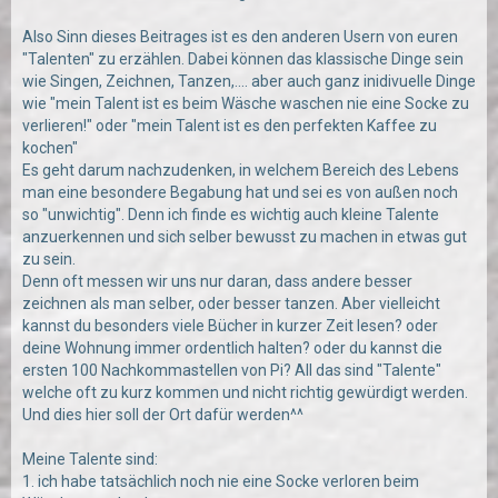
Also Sinn dieses Beitrages ist es den anderen Usern von euren
"Talenten" zu erzählen. Dabei können das klassische Dinge sein
wie Singen, Zeichnen, Tanzen,.... aber auch ganz inidivuelle Dinge
wie "mein Talent ist es beim Wäsche waschen nie eine Socke zu
verlieren!" oder "mein Talent ist es den perfekten Kaffee zu
kochen"
Es geht darum nachzudenken, in welchem Bereich des Lebens
man eine besondere Begabung hat und sei es von außen noch
so "unwichtig". Denn ich finde es wichtig auch kleine Talente
anzuerkennen und sich selber bewusst zu machen in etwas gut
zu sein.
Denn oft messen wir uns nur daran, dass andere besser
zeichnen als man selber, oder besser tanzen. Aber vielleicht
kannst du besonders viele Bücher in kurzer Zeit lesen? oder
deine Wohnung immer ordentlich halten? oder du kannst die
ersten 100 Nachkommastellen von Pi? All das sind "Talente"
welche oft zu kurz kommen und nicht richtig gewürdigt werden.
Und dies hier soll der Ort dafür werden^^
Meine Talente sind:
1. ich habe tatsächlich noch nie eine Socke verloren beim