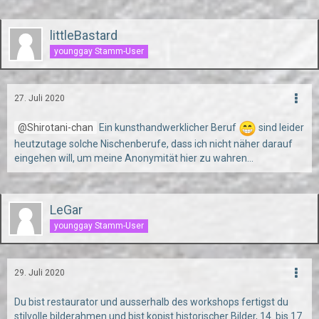
littleBastard
younggay Stamm-User
27. Juli 2020
Shirotani-chan
Ein kunsthandwerklicher Beruf
sind leider
heutzutage solche Nischenberufe, dass ich nicht näher darauf
eingehen will, um meine Anonymität hier zu wahren...
LeGar
younggay Stamm-User
29. Juli 2020
Du bist restaurator und ausserhalb des workshops fertigst du
stilvolle bilderahmen und bist kopist historischer Bilder, 14. bis 17.