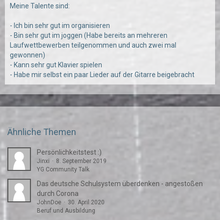
Meine Talente sind:
- Ich bin sehr gut im organisieren
- Bin sehr gut im joggen (Habe bereits an mehreren
Laufwettbewerben teilgenommen und auch zwei mal
gewonnen)
- Kann sehr gut Klavier spielen
- Habe mir selbst ein paar Lieder auf der Gitarre beigebracht
Ähnliche Themen
Persönlichkeitstest :)
Jinxi
8. September 2019
YG Community Talk
Das deutsche Schulsystem überdenken - angestoßen
durch Corona
JohnDoe
30. April 2020
Beruf und Ausbildung