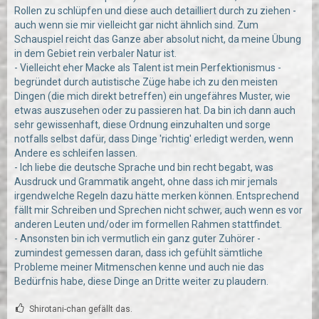
Rollen zu schlüpfen und diese auch detailliert durch zu ziehen -
auch wenn sie mir vielleicht gar nicht ähnlich sind. Zum
Schauspiel reicht das Ganze aber absolut nicht, da meine Übung
in dem Gebiet rein verbaler Natur ist.
- Vielleicht eher Macke als Talent ist mein Perfektionismus -
begründet durch autistische Züge habe ich zu den meisten
Dingen (die mich direkt betreffen) ein ungefähres Muster, wie
etwas auszusehen oder zu passieren hat. Da bin ich dann auch
sehr gewissenhaft, diese Ordnung einzuhalten und sorge
notfalls selbst dafür, dass Dinge 'richtig' erledigt werden, wenn
Andere es schleifen lassen.
- Ich liebe die deutsche Sprache und bin recht begabt, was
Ausdruck und Grammatik angeht, ohne dass ich mir jemals
irgendwelche Regeln dazu hätte merken können. Entsprechend
fällt mir Schreiben und Sprechen nicht schwer, auch wenn es vor
anderen Leuten und/oder im formellen Rahmen stattfindet.
- Ansonsten bin ich vermutlich ein ganz guter Zuhörer -
zumindest gemessen daran, dass ich gefühlt sämtliche
Probleme meiner Mitmenschen kenne und auch nie das
Bedürfnis habe, diese Dinge an Dritte weiter zu plaudern.
Shirotani-chan gefällt das.