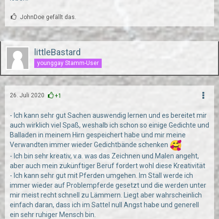
JohnDoe gefällt das.
littleBastard
younggay Stamm-User
26. Juli 2020
+1
- Ich kann sehr gut Sachen auswendig lernen und es bereitet mir
auch wirklich viel Spaß, weshalb ich schon so einige Gedichte und
Balladen in meinem Hirn gespeichert habe und mir meine
Verwandten immer wieder Gedichtbände schenken
- Ich bin sehr kreativ, v.a. was das Zeichnen und Malen angeht,
aber auch mein zukünftiger Beruf fordert wohl diese Kreativität
- Ich kann sehr gut mit Pferden umgehen. Im Stall werde ich
immer wieder auf Problempferde gesetzt und die werden unter
mir meist recht schnell zu Lämmern. Liegt aber wahrscheinlich
einfach daran, dass ich im Sattel null Angst habe und generell
ein sehr ruhiger Mensch bin.