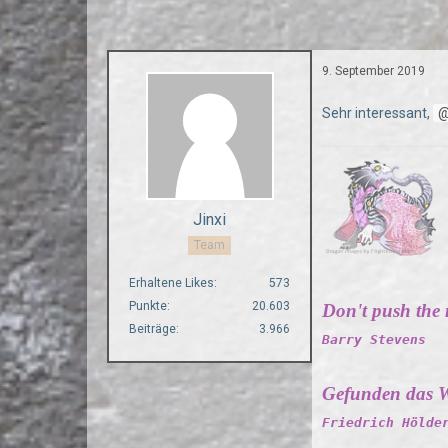
9. September 2019
Sehr interessant,
Jinxi
Team
Erhaltene Likes
573
Punkte
20.603
Don't push the ri
Beiträge
3.966
Barry Stevens
Gefunden das W
Friedrich Hölde