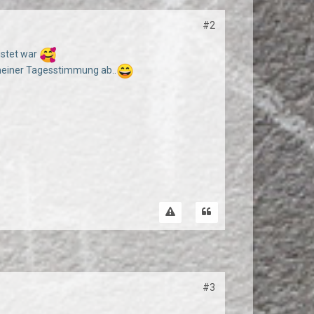
#2
listet war
meiner Tagesstimmung ab..
#3