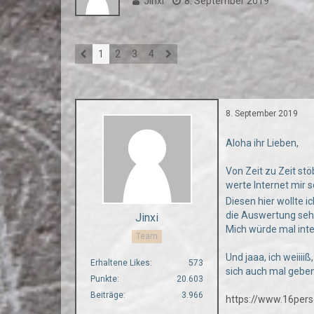
Jinxi
8. September 2019
1
2
3
4
8. September 2019
Aloha ihr Lieben,
Von Zeit zu Zeit st
werte Internet mir 
Diesen hier wollte i
die Auswertung sehr
Jinxi
Mich würde mal int
Team
Und jaaa, ich weiiii
Erhaltene Likes
573
sich auch mal geben
Punkte
20.603
Beiträge
3.966
https://www.16perso