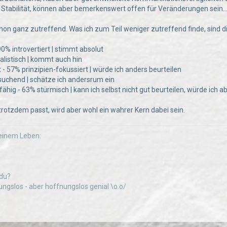
 Stabilität, können aber bemerkenswert offen für Veränderungen sein...
schon ganz zutreffend. Was ich zum Teil weniger zutreffend finde, sind 
90% introvertiert | stimmt absolut
ealistisch | kommt auch hin
 - 57% prinzipien-fokussiert | würde ich anders beurteilen
suchend | schätze ich andersrum ein
ig - 63% stürmisch | kann ich selbst nicht gut beurteilen, würde ich ab
rotzdem passt, wird aber wohl ein wahrer Kern dabei sein.
inem Leben:
 du?
hnungslos - aber hoffnungslos genial \o.o/