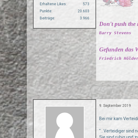
Erhaltene Likes
573
Punkte
20.603
Beiträge
3.966
Don't push the ri
Barry Stevens
Gefunden das W
Friedrich Hölde
9. September 2019
Bei mir kam Verteidi
"...Verteidiger sin
Sie sind ruhig und 