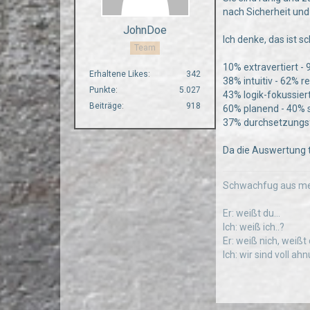
nach Sicherheit und
JohnDoe
Ich denke, das ist 
Team
10% extravertiert - 
Erhaltene Likes
342
38% intuitiv - 62% r
Punkte
5.027
43% logik-fokussiert
Beiträge
918
60% planend - 40% 
37% durchsetzungsfäh
Da die Auswertung t
Schwachfug aus me
Er: weißt du...
Ich: weiß ich..?
Er: weiß nich, weißt
Ich: wir sind voll a