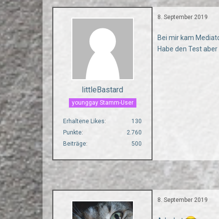
8. September 2019
Bei mir kam Mediator
Habe den Test aber
littleBastard
younggay Stamm-User
Erhaltene Likes
130
Punkte
2.760
Beiträge
500
8. September 2019