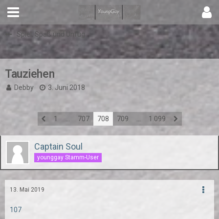
Spiel, Spaß und Unfug
Tauziehen
Debby
3. Juni 2018
1
…
707
708
709
…
1.099
Captain Soul
younggay Stamm-User
13. Mai 2019
107