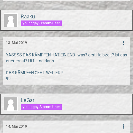
Raaku
younggay Stamm-User
13. Mai 2019
YASSSS DAS KÄMPFEN HAT EIN END- was? erst Halbzeit? Ist das
euer ernst? Uff ... na dann...
DAS KÄMPFEN GEHT WEITER!!!
99
LeGar
younggay Stamm-User
14. Mai 2019