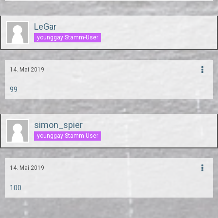
LeGar
younggay Stamm-User
14. Mai 2019
99
simon_spier
younggay Stamm-User
14. Mai 2019
100