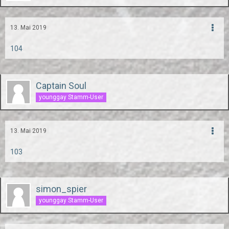
13. Mai 2019
104
Captain Soul
younggay Stamm-User
13. Mai 2019
103
simon_spier
younggay Stamm-User