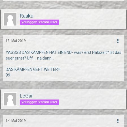
Raaku
younggay Stamm-User
13. Mai 2019
YASSSS DAS KÄMPFEN HAT EIN END- was? erst Halbzeit? Ist das
euer ernst? Uff ... na dann...
DAS KÄMPFEN GEHT WEITER!!!
99
LeGar
younggay Stamm-User
14. Mai 2019