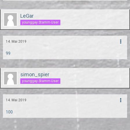
LeGar
younggay Stamm-User
14. Mai 2019
99
simon_spier
younggay Stamm-User
14. Mai 2019
100