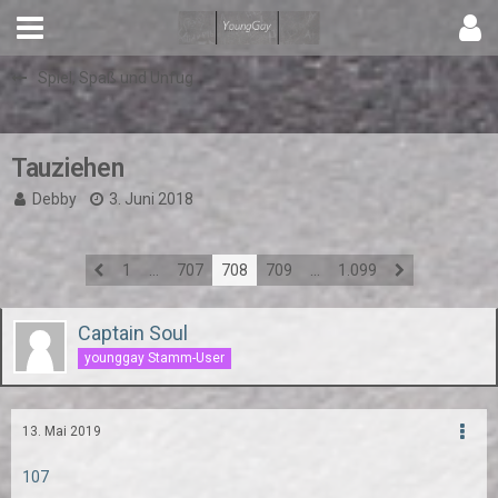
Spiel, Spaß und Unfug
Tauziehen
Debby
3. Juni 2018
1
…
707
708
709
…
1.099
Captain Soul
younggay Stamm-User
13. Mai 2019
107