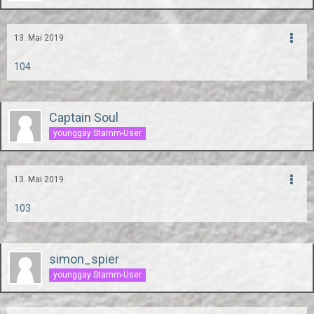
13. Mai 2019
104
Captain Soul
younggay Stamm-User
13. Mai 2019
103
simon_spier
younggay Stamm-User