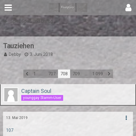
Spiel, Spaß und Unfug
Tauziehen
Debby
3. Juni 2018
1
…
707
708
709
…
1.099
Captain Soul
younggay Stamm-User
13. Mai 2019
107