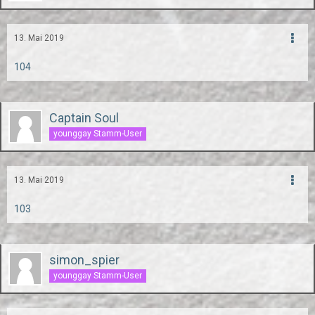
13. Mai 2019
104
Captain Soul
younggay Stamm-User
13. Mai 2019
103
simon_spier
younggay Stamm-User