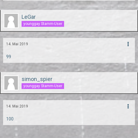
LeGar
younggay Stamm-User
14. Mai 2019
99
simon_spier
younggay Stamm-User
14. Mai 2019
100