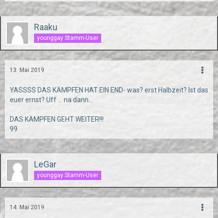
Raaku
younggay Stamm-User
13. Mai 2019
YASSSS DAS KÄMPFEN HAT EIN END- was? erst Halbzeit? Ist das
euer ernst? Uff ... na dann...
DAS KÄMPFEN GEHT WEITER!!!
99
LeGar
younggay Stamm-User
14. Mai 2019