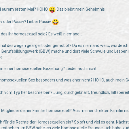
 bei eurem ersten Mal? HÖHÖ
Das bleibt mein Geheimnis
ktiv oder Passiv? Lieber Passiv
e das ihr homosexuell seid? Es weiß niemand…
n mal deswegen geärgert oder gemobbt? Da es niemand weiß, wurde ich
 Berufsbildungswerk (BBW) mache und dort viele Schwule und Lesben ru
e.
hr in einer homosexuellen Beziehung? Leider noch nicht
 homosexuellen Sex besonders und was eher nicht? HÖHÖ, auch mein G
ch vom Typ her beschreiben? Jung, durchgeknallt, freundlich, hilfsberei
e Mitglieder deiner Familie homosexuell? Aus meiner direkten Familie ni
uch für die Rechte der Homosexuellen ein? So oft und viel es geht. Näch
 mitgehen. Im BBW habe ich viele Homosexuelle Freunde… ich habe zud