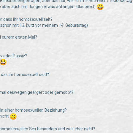
s Bisexuell eingetragen, aber das nur, weil ich mir noch nicht 1000000%i
 aber auch mit Jungen etwas anfangen. Glaube ich
hr, dass ihr homosexuell seit?
er schon mit 13, kurz vor meinem 14. Geburtstag)
bei eurem ersten Mal?
tiv oder Passiv?
e das ihr homosexuell seid?
n mal deswegen geärgert oder gemobbt?
hr in einer homosexuellen Beziehung?
nicht
 homosexuellen Sex besonders und was eher nicht?