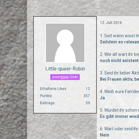
12. Juli 2016
1. Seit wann wisst i
Seitdem es relevan
2. Wie alt wart ihr 
noch nicht existent
Little-queer-Robin
3. Seid ihr lieber Ak
younggay User
Bei Frauen aktiv, b
Erhaltene Likes
12
4. Weiß eure Famili
Punkte
357
Ja
Beiträge
59
5. Wurdet ihr scho
Es gibt immer wied
6. Wart oder seid i
Nein