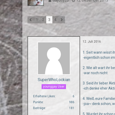
Gayboy20
12. Dezember 2015
1
2
3
4
12. Juli 2016
1. Seit wann wisst i
-eigentlich schon 
2. Wie alt wart ihr 
-war noch nicht
SuperWhoLockian
3. Seid ihr lieber Ak
younggay User
-ich denke eher Akti
Erhaltene Likes
6
4. Weiß eure Famili
Punkte
986
-joa~ denk schon, w
Beiträge
181
5. Wurdet ihr scho