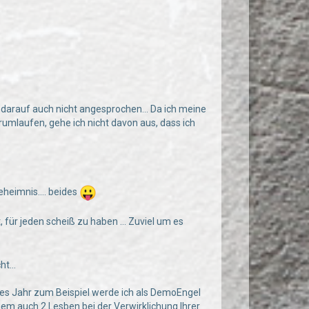
 darauf auch nicht angesprochen… Da ich meine
mlaufen, gehe ich nicht davon aus, dass ich
eheimnis…. beides
t, für jeden scheiß zu haben … Zuviel um es
cht…
stes Jahr zum Beispiel werde ich als DemoEngel
em auch 2 Lesben bei der Verwirklichung Ihrer