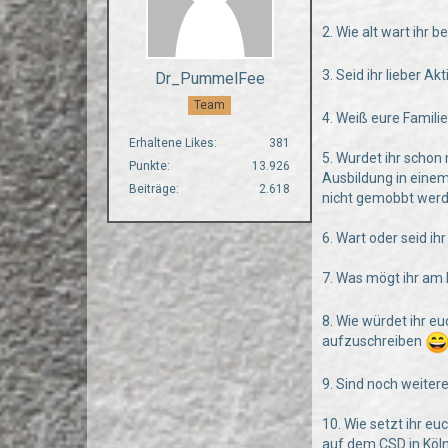
2. Wie alt wart ihr
3. Seid ihr lieber A
Dr_PummelFee
Team
4. Weiß eure Famili
Erhaltene Likes
381
5. Wurdet ihr scho
Punkte
13.926
Ausbildung in einem
Beiträge
2.618
nicht gemobbt werd
6. Wart oder seid i
7. Was mögt ihr am
8. Wie würdet ihr eu
aufzuschreiben
9. Sind noch weiter
10. Wie setzt ihr e
auf dem CSD in Köln