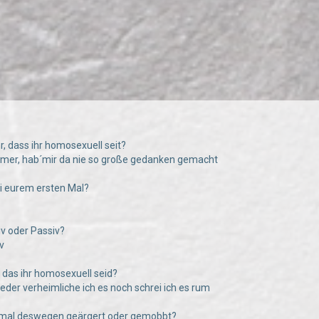
hr, dass ihr homosexuell seit?
immer, hab´mir da nie so große gedanken gemacht
bei eurem ersten Mal?
tiv oder Passiv?
v
e das ihr homosexuell seid?
eder verheimliche ich es noch schrei ich es rum
n mal deswegen geärgert oder gemobbt?