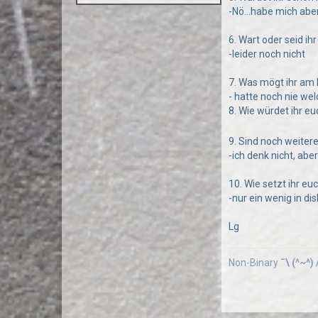
-Nö...habe mich abe
6. Wart oder seid i
-leider noch nicht
7. Was mögt ihr am
- hatte noch nie we
8. Wie würdet ihr 
9. Sind noch weiter
-ich denk nicht, aber
10. Wie setzt ihr e
-nur ein wenig in d
Lg
Non-Binary
¯\ (^~^) 