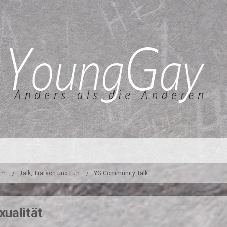
um
Talk, Tratsch und Fun
YG Community Talk
ualität