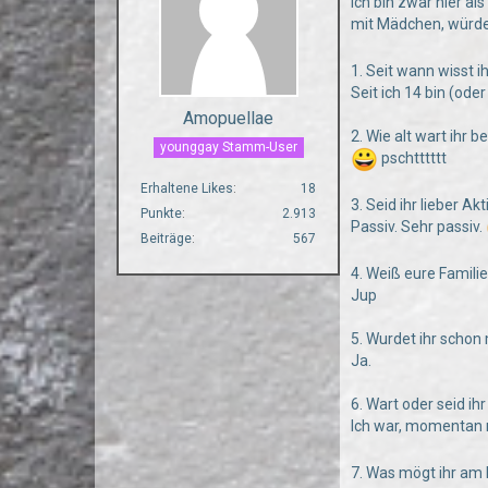
Ich bin zwar hier al
mit Mädchen, würde
1. Seit wann wisst i
Seit ich 14 bin (od
Amopuellae
2. Wie alt wart ihr 
younggay Stamm-User
pschtttttt
Erhaltene Likes
18
3. Seid ihr lieber Ak
Punkte
2.913
Passiv. Sehr passiv.
Beiträge
567
4. Weiß eure Famili
Jup
5. Wurdet ihr scho
Ja.
6. Wart oder seid i
Ich war, momentan 
7. Was mögt ihr am