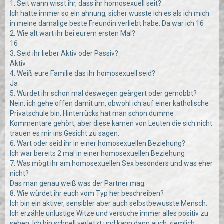
1. Seit wann wisst ihr, dass ihr homosexuell seit?
Ich hatte immer so ein ahnung, sicher wusste ich es als ich mich
in meine damalige beste Freundin verliebt habe. Da war ich 16
2. Wie alt wart ihr bei eurem ersten Mal?
16
3. Seid ihr lieber Aktiv oder Passiv?
Aktiv
4. Weiß eure Familie das ihr homosexuell seid?
Ja
5. Wurdet ihr schon mal deswegen geärgert oder gemobbt?
Nein, ich gehe offen damit um, obwohl ich auf einer katholische
Privatschule bin. Hinterrücks hat man schon dumme
Kommentare gehört, aber diese kamen von Leuten die sich nicht
trauen es mir ins Gesicht zu sagen.
6. Wart oder seid ihr in einer homosexuellen Beziehung?
Ich war bereits 2 mal in einer homosexuellen Beziehung
7. Was mögt ihr am homosexuellen Sex besonders und was eher
nicht?
Das man genau weiß was der Partner mag.
8. Wie würdet ihr euch vom Typ her beschreiben?
Ich bin ein aktiver, sensibler aber auch selbstbewusste Mensch.
Ich erzähle unlustige Witze und versuche immer alles positiv zu
sehen. Ich bin schnell verletzt und kann dann auch ziemlich