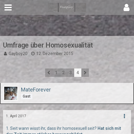
YG Community Talk
Umfrage über Homosexualität
Gayboy20
12. Dezember 2015
1
2
3
4
MateForever
Gast
1. April 2017
1. Seit wann wisst ihr, dass ihr homosexuell seit?
Hat sich mit