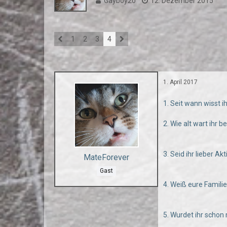
Gayboy20
12. Dezember 2015
1
2
3
4
1. April 2017
1. Seit wann wisst i
2. Wie alt wart ihr 
3. Seid ihr lieber Ak
MateForever
Gast
4. Weiß eure Famili
5. Wurdet ihr scho