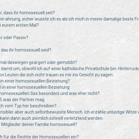
hr, dass ihr homosexuell seit?
in ahnung, sicher wusste ich es als ich mich in meine damalige beste Fr
bei eurem ersten Mal?
tiv oder Passiv?
e das ihr homosexuell seid?
n mal deswegen geärgert oder gemobbt?
n damit um, obwohl ich auf einer katholische Privatschule bin. Hinte
n Leuten die sich nicht trauen es mir ins Gesicht zu sagen.
hr in einer homosexuellen Beziehung?
al in einer homosexuellen Beziehung
 homosexuellen Sex besonders und was eher nicht?
 was der Partner mag.
uch vom Typ her beschreiben?
 sensibler aber auch selbstbewusste Mensch. Ich erzähle unlustige Witze 
d kann dann auch ziemlich schnell verletztend werden.
e Mitglieder deiner Familie homosexuell?
uch für die Rechte der Homosexuellen ein?