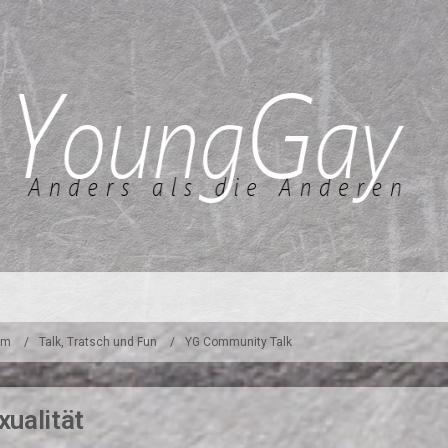
um
Talk, Tratsch und Fun
YG Community Talk
ualität