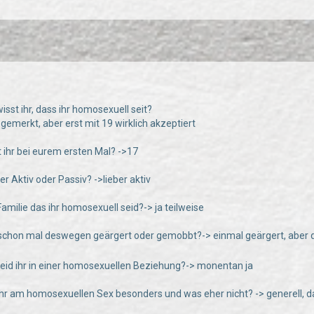
isst ihr, dass ihr homosexuell seit?
 gemerkt, aber erst mit 19 wirklich akzeptiert
rt ihr bei eurem ersten Mal? ->17
eber Aktiv oder Passiv? ->lieber aktiv
Familie das ihr homosexuell seid?-> ja teilweise
r schon mal deswegen geärgert oder gemobbt?-> einmal geärgert, aber
seid ihr in einer homosexuellen Beziehung?-> monentan ja
hr am homosexuellen Sex besonders und was eher nicht? -> generell, d