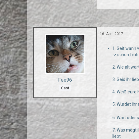
16. April 2017
1. Seit wann w
-> schon früh
2. Wie alt wa
Fee96
3. Seid ihr li
Gast
4. Weiß eure 
5. Wurdet ih
6. Wart oder 
7. Was mögt i
liebt