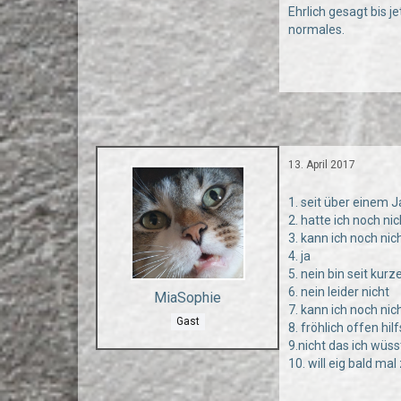
Ehrlich gesagt bis j
normales.
13. April 2017
1. seit über einem J
2. hatte ich noch nic
3. kann ich noch ni
4. ja
5. nein bin seit kur
6. nein leider nicht
MiaSophie
7. kann ich noch ni
Gast
8. fröhlich offen hil
9.nicht das ich wüss
10. will eig bald ma