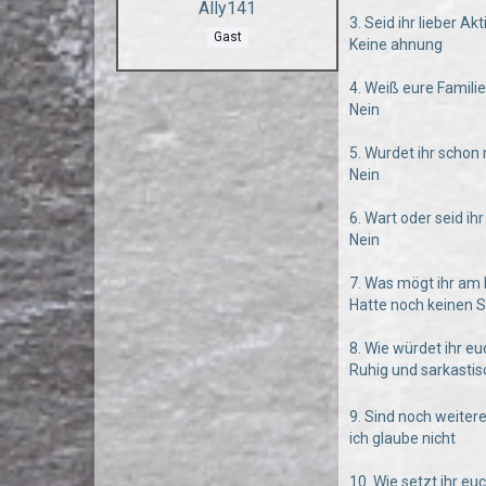
Ally141
3. Seid ihr lieber Ak
Gast
Keine ahnung
4. Weiß eure Famili
Nein
5. Wurdet ihr scho
Nein
6. Wart oder seid i
Nein
7. Was mögt ihr am
Hatte noch keinen S
8. Wie würdet ihr e
Ruhig und sarkasti
9. Sind noch weiter
ich glaube nicht
10. Wie setzt ihr e