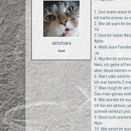
1. Seit wann wisst i
Ich hatte immer so e
2. Wie alt wart ihr 
16
3. Seid ihr lieber Ak
Aktiv
iamchiara
4. Weiß eure Famili
Gast
Ja
5. Wurdet ihr scho
Nein, ich gehe offe
aber diese kamen vo
6. Wart oder seid i
Ich war bereits 2 m
7. Was mögt ihr am
Das man genau weiß
8. Wie würdet ihr e
Ich bin ein aktiver,
schnell verletzt un
9. Sind noch weiter
Nein
10. Wie setzt ihr e