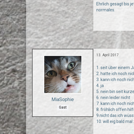
Ehrlich gesagt bis j
normales.
13. April 2017
1. seit über einem J
2. hatte ich noch nic
3. kann ich noch ni
4. ja
5. nein bin seit kur
6. nein leider nicht
MiaSophie
7. kann ich noch ni
Gast
8. fröhlich offen hil
9.nicht das ich wüss
10. will eig bald ma