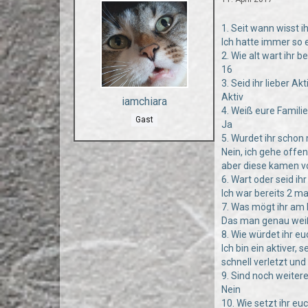
1. Seit wann wisst i
Ich hatte immer so e
2. Wie alt wart ihr 
16
3. Seid ihr lieber Ak
Aktiv
iamchiara
4. Weiß eure Famili
Gast
Ja
5. Wurdet ihr scho
Nein, ich gehe offe
aber diese kamen vo
6. Wart oder seid i
Ich war bereits 2 m
7. Was mögt ihr am
Das man genau weiß
8. Wie würdet ihr e
Ich bin ein aktiver,
schnell verletzt un
9. Sind noch weiter
Nein
10. Wie setzt ihr e