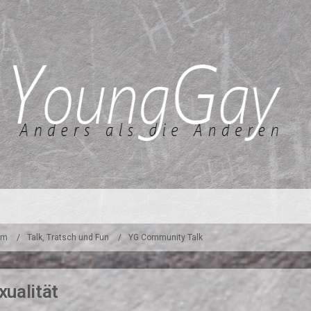
um
Talk, Tratsch und Fun
YG Community Talk
ualität