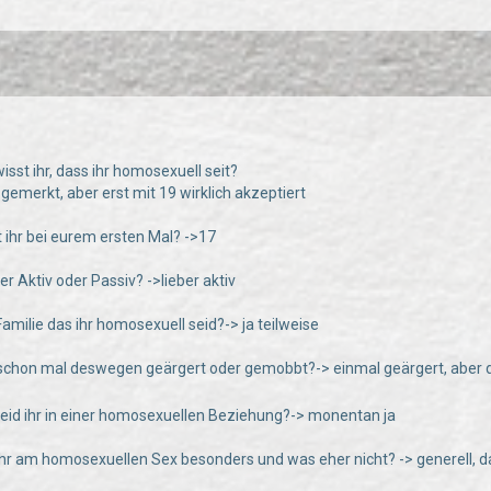
isst ihr, dass ihr homosexuell seit?
 gemerkt, aber erst mit 19 wirklich akzeptiert
rt ihr bei eurem ersten Mal? ->17
eber Aktiv oder Passiv? ->lieber aktiv
Familie das ihr homosexuell seid?-> ja teilweise
r schon mal deswegen geärgert oder gemobbt?-> einmal geärgert, aber
seid ihr in einer homosexuellen Beziehung?-> monentan ja
hr am homosexuellen Sex besonders und was eher nicht? -> generell, d