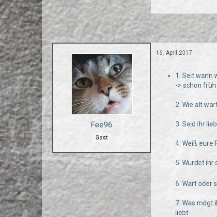
16. April 2017
1. Seit wann w
-> schon früh
2. Wie alt wa
Fee96
3. Seid ihr li
Gast
4. Weiß eure 
5. Wurdet ih
6. Wart oder 
7. Was mögt i
liebt