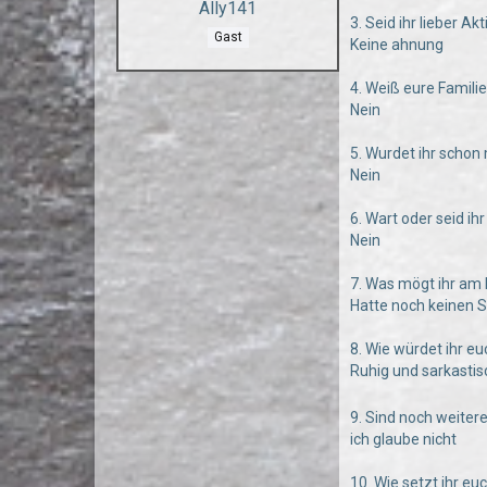
Ally141
3. Seid ihr lieber Ak
Gast
Keine ahnung
4. Weiß eure Famili
Nein
5. Wurdet ihr scho
Nein
6. Wart oder seid i
Nein
7. Was mögt ihr am
Hatte noch keinen S
8. Wie würdet ihr e
Ruhig und sarkasti
9. Sind noch weiter
ich glaube nicht
10. Wie setzt ihr e