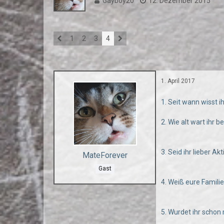
Gayboy20
12. Dezember 2015
1
2
3
4
1. April 2017
1. Seit wann wisst i
2. Wie alt wart ihr 
3. Seid ihr lieber Ak
MateForever
Gast
4. Weiß eure Famili
5. Wurdet ihr scho