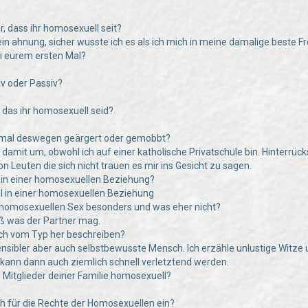
hr, dass ihr homosexuell seit?
in ahnung, sicher wusste ich es als ich mich in meine damalige beste Fr
bei eurem ersten Mal?
tiv oder Passiv?
e das ihr homosexuell seid?
n mal deswegen geärgert oder gemobbt?
n damit um, obwohl ich auf einer katholische Privatschule bin. Hinte
n Leuten die sich nicht trauen es mir ins Gesicht zu sagen.
hr in einer homosexuellen Beziehung?
al in einer homosexuellen Beziehung
 homosexuellen Sex besonders und was eher nicht?
 was der Partner mag.
uch vom Typ her beschreiben?
 sensibler aber auch selbstbewusste Mensch. Ich erzähle unlustige Witze 
d kann dann auch ziemlich schnell verletztend werden.
e Mitglieder deiner Familie homosexuell?
uch für die Rechte der Homosexuellen ein?