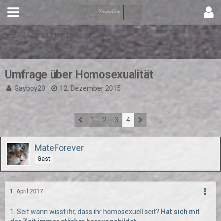
YG Community Talk
Umfrage über Homosexualität
Gayboy20
12. Dezember 2015
1
2
3
4
MateForever
Gast
1. April 2017
1. Seit wann wisst ihr, dass ihr homosexuell seit?
Hat sich mit