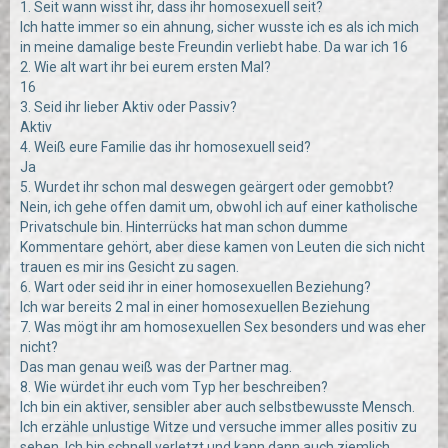
1. Seit wann wisst ihr, dass ihr homosexuell seit?
Ich hatte immer so ein ahnung, sicher wusste ich es als ich mich
in meine damalige beste Freundin verliebt habe. Da war ich 16
2. Wie alt wart ihr bei eurem ersten Mal?
16
3. Seid ihr lieber Aktiv oder Passiv?
Aktiv
4. Weiß eure Familie das ihr homosexuell seid?
Ja
5. Wurdet ihr schon mal deswegen geärgert oder gemobbt?
Nein, ich gehe offen damit um, obwohl ich auf einer katholische
Privatschule bin. Hinterrücks hat man schon dumme
Kommentare gehört, aber diese kamen von Leuten die sich nicht
trauen es mir ins Gesicht zu sagen.
6. Wart oder seid ihr in einer homosexuellen Beziehung?
Ich war bereits 2 mal in einer homosexuellen Beziehung
7. Was mögt ihr am homosexuellen Sex besonders und was eher
nicht?
Das man genau weiß was der Partner mag.
8. Wie würdet ihr euch vom Typ her beschreiben?
Ich bin ein aktiver, sensibler aber auch selbstbewusste Mensch.
Ich erzähle unlustige Witze und versuche immer alles positiv zu
sehen. Ich bin schnell verletzt und kann dann auch ziemlich