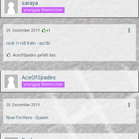
saraya
younggay Stamm-User
20. Dezember 2019
+1
rock 'n roll train - ac/dc
AceOfSpades gefällt das.
AceOfSpades
younggay Stamm-User
20. Dezember 2019
Now I'm Here - Queen