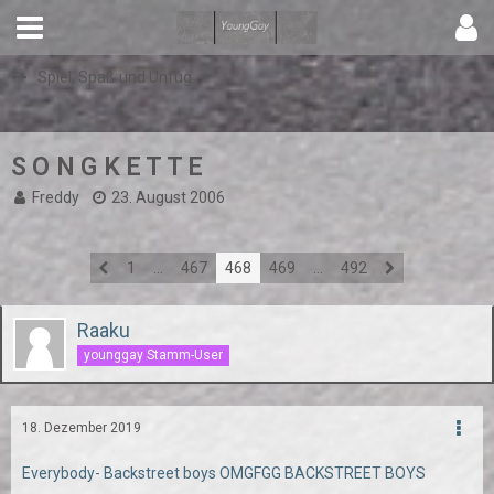
Spiel, Spaß und Unfug
S O N G K E T T E
Freddy
23. August 2006
1
…
467
468
469
…
492
Raaku
younggay Stamm-User
18. Dezember 2019
Everybody- Backstreet boys OMGFGG BACKSTREET BOYS