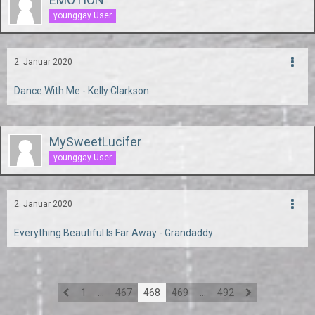
younggay User
2. Januar 2020
Dance With Me - Kelly Clarkson
MySweetLucifer
younggay User
2. Januar 2020
Everything Beautiful Is Far Away - Grandaddy
1
…
467
468
469
…
492