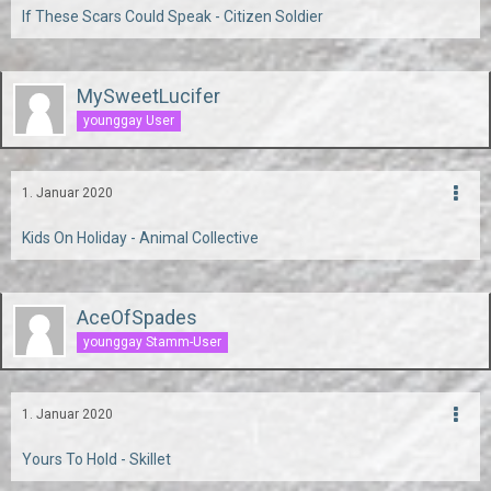
If These Scars Could Speak - Citizen Soldier
MySweetLucifer
younggay User
1. Januar 2020
Kids On Holiday - Animal Collective
AceOfSpades
younggay Stamm-User
1. Januar 2020
Yours To Hold - Skillet