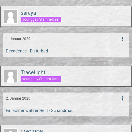
saraya
younggay Stamm-User
1. Januar 2020
Decadence - Disturbed
TraceLight
younggay Stamm-User
2. Januar 2020
Ein echter wahrer Held - Schandmaul
EMOTION