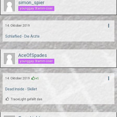
simon_spier
younggay Stamm-User
14. Oktober 2019
Schlaflied - Die Ärzte
AceOfSpades
younggay Stamm-User
14. Oktober 2019
+1
Dead Inside - Skillet
TraceLight gefällt das.