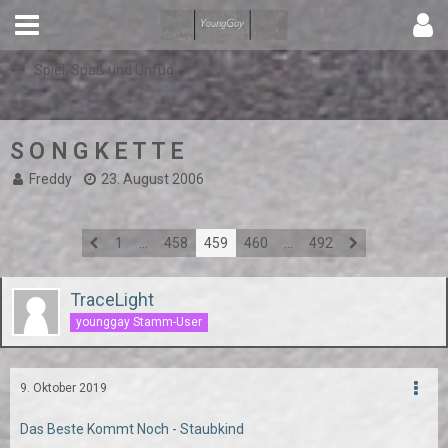
Spiel, Spaß und Unfug
S O N G K E T T E
Freddy
23. August 2006
1
…
458
459
460
…
492
TraceLight
younggay Stamm-User
9. Oktober 2019
Das Beste Kommt Noch - Staubkind