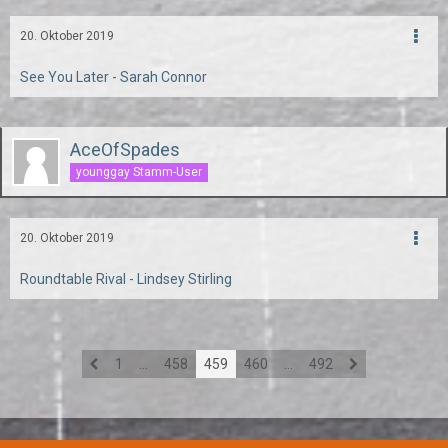
20. Oktober 2019
See You Later - Sarah Connor
AceOfSpades
younggay Stamm-User
20. Oktober 2019
Roundtable Rival - Lindsey Stirling
1
…
458
459
460
…
492