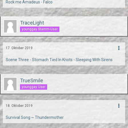
Rock me Amadeus - Falco
TraceLight
younggay Stamm-User
17. Oktober 2019
Scene Three - Stomach Tied In Knots - Sleeping With Sirens
TrueSmile
younggay User
18. Oktober 2019
Survival Song ~ Thundermother