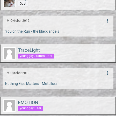
Gast
19. Oktober 2019
You on the Run - the black angels
TraceLight
younggay Stamm-User
19. Oktober 2019
Nothing Else Matters - Metallica
EMOTION
younggay User