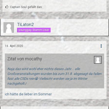
Captain Soul gefällt das.
TiLaton2
younggay Stamm-User
16. April 2020
Zitat von mocathy
Naja das wird wohl eher nichts dieses Jahr... alle
Großveranstaltungen wurden bis zum 31.8. abgesagt da fallen
fast alle CSDs rein😭 Vielleicht werden sie ja im Winter
nachgeholt:/
ich hätte die lieber im Sommer