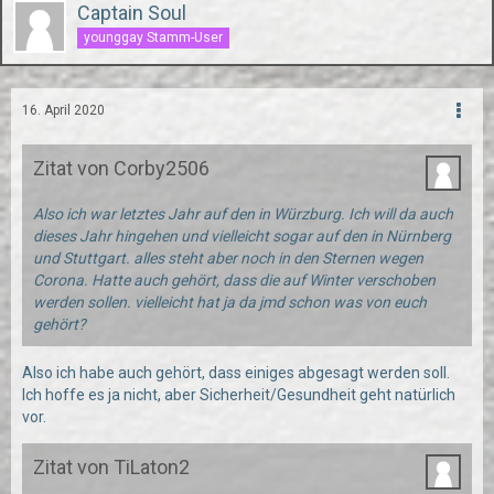
Captain Soul
younggay Stamm-User
16. April 2020
Zitat von Corby2506
Also ich war letztes Jahr auf den in Würzburg. Ich will da auch
dieses Jahr hingehen und vielleicht sogar auf den in Nürnberg
und Stuttgart. alles steht aber noch in den Sternen wegen
Corona. Hatte auch gehört, dass die auf Winter verschoben
werden sollen. vielleicht hat ja da jmd schon was von euch
gehört?
Also ich habe auch gehört, dass einiges abgesagt werden soll.
Ich hoffe es ja nicht, aber Sicherheit/Gesundheit geht natürlich
vor.
Zitat von TiLaton2