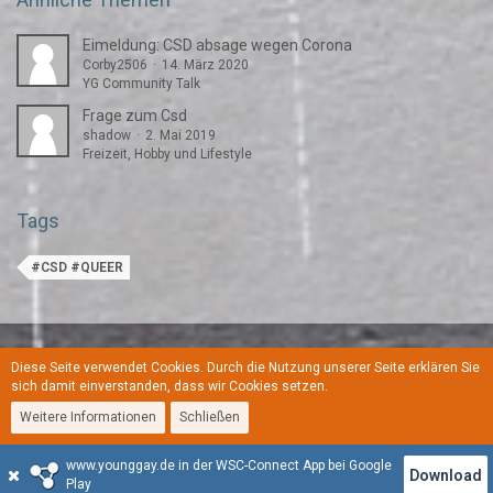
Eimeldung: CSD absage wegen Corona
Corby2506
14. März 2020
YG Community Talk
Frage zum Csd
shadow
2. Mai 2019
Freizeit, Hobby und Lifestyle
Tags
#CSD #QUEER
Diese Seite verwendet Cookies. Durch die Nutzung unserer Seite erklären Sie
Regeln
Datenschutzerklärung
Kontakt
Impressum
sich damit einverstanden, dass wir Cookies setzen.
Weitere Informationen
Schließen
Stil:
YoungGay
www.younggay.de in der WSC-Connect App bei Google
Community-Software:
WoltLab Suite™
Download
Play