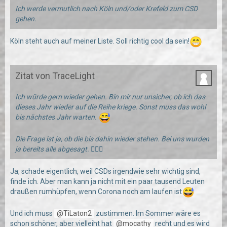
Ich werde vermutlich nach Köln und/oder Krefeld zum CSD
gehen.
Köln steht auch auf meiner Liste. Soll richtig cool da sein!
Zitat von TraceLight
Ich würde gern wieder gehen. Bin mir nur unsicher, ob ich das
dieses Jahr wieder auf die Reihe kriege. Sonst muss das wohl
bis nächstes Jahr warten.
Die Frage ist ja, ob die bis dahin wieder stehen. Bei uns wurden
ja bereits alle abgesagt. 🤷🏻‍♂️
Ja, schade eigentlich, weil CSDs irgendwie sehr wichtig sind,
finde ich. Aber man kann ja nicht mit ein paar tausend Leuten
draußen rumhüpfen, wenn Corona noch am laufen ist
Und ich muss
TiLaton2
zustimmen. Im Sommer wäre es
schon schöner, aber vielleiht hat
mocathy
recht und es wird