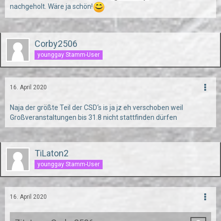
nachgeholt. Wäre ja schön!
Corby2506
younggay Stamm-User
16. April 2020
Naja der größte Teil der CSD‘s is ja jz eh verschoben weil
Großveranstaltungen bis 31.8 nicht stattfinden dürfen
TiLaton2
younggay Stamm-User
16. April 2020