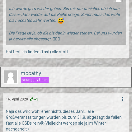
Ich würde gern wieder gehen. Bin mir nur unsicher, ob ich das
dieses Jahr wieder auf die Reihe kriege. Sonst muss das wohl
bis nächstes Jahr warten.
Die Frage ist ja, ob die bis dahin wieder stehen. Bei uns wurden
ja bereits alle abgesagt. 🤷🏻‍♂️
Hoffentlich finden (fast) alle statt
mocathy
younggay User
16. April 2020
+1
Naja das wird wohl eher nichts dieses Jahr... alle
Großveranstaltungen wurden bis zum 31.8. abgesagt da fallen
fast alle CSDs rein😭 Vielleicht werden sie ja im Winter
nachgeholt:/