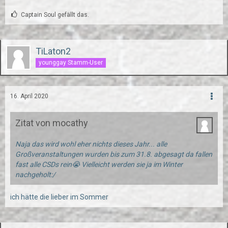
Captain Soul gefällt das.
TiLaton2
younggay Stamm-User
16. April 2020
Zitat von mocathy
Naja das wird wohl eher nichts dieses Jahr... alle
Großveranstaltungen wurden bis zum 31.8. abgesagt da fallen
fast alle CSDs rein😭 Vielleicht werden sie ja im Winter
nachgeholt:/
ich hätte die lieber im Sommer