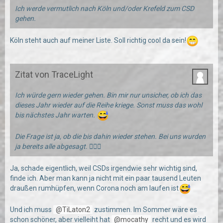
Ich werde vermutlich nach Köln und/oder Krefeld zum CSD
gehen.
Köln steht auch auf meiner Liste. Soll richtig cool da sein!
Zitat von TraceLight
Ich würde gern wieder gehen. Bin mir nur unsicher, ob ich das
dieses Jahr wieder auf die Reihe kriege. Sonst muss das wohl
bis nächstes Jahr warten.
Die Frage ist ja, ob die bis dahin wieder stehen. Bei uns wurden
ja bereits alle abgesagt. 🤷🏻‍♂️
Ja, schade eigentlich, weil CSDs irgendwie sehr wichtig sind,
finde ich. Aber man kann ja nicht mit ein paar tausend Leuten
draußen rumhüpfen, wenn Corona noch am laufen ist
Und ich muss
TiLaton2
zustimmen. Im Sommer wäre es
schon schöner, aber vielleiht hat
mocathy
recht und es wird