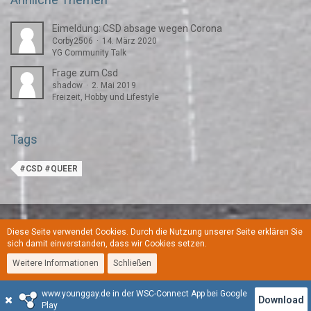
Eimeldung: CSD absage wegen Corona
Corby2506
14. März 2020
YG Community Talk
Frage zum Csd
shadow
2. Mai 2019
Freizeit, Hobby und Lifestyle
Tags
#CSD #QUEER
Diese Seite verwendet Cookies. Durch die Nutzung unserer Seite erklären Sie
Regeln
Datenschutzerklärung
Kontakt
Impressum
sich damit einverstanden, dass wir Cookies setzen.
Weitere Informationen
Schließen
Stil:
YoungGay
www.younggay.de in der WSC-Connect App bei Google
Community-Software:
WoltLab Suite™
Download
Play