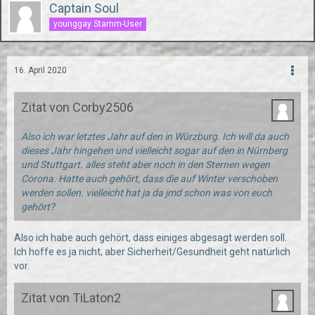
Captain Soul
younggay Stamm-User
16. April 2020
Zitat von Corby2506
Also ich war letztes Jahr auf den in Würzburg. Ich will da auch
dieses Jahr hingehen und vielleicht sogar auf den in Nürnberg
und Stuttgart. alles steht aber noch in den Sternen wegen
Corona. Hatte auch gehört, dass die auf Winter verschoben
werden sollen. vielleicht hat ja da jmd schon was von euch
gehört?
Also ich habe auch gehört, dass einiges abgesagt werden soll.
Ich hoffe es ja nicht, aber Sicherheit/Gesundheit geht natürlich
vor.
Zitat von TiLaton2