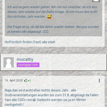
Ich würde gern wieder gehen. Bin mir nur unsicher, ob ich das
dieses Jahr wieder auf die Reihe kriege. Sonst muss das wohl
bis nächstes Jahr warten.
Die Frage ist ja, ob die bis dahin wieder stehen. Bei uns wurden
ja bereits alle abgesagt. 🤷🏻‍♂️
Hoffentlich finden (fast) alle statt
mocathy
younggay User
16. April 2020
+1
Naja das wird wohl eher nichts dieses Jahr... alle
Großveranstaltungen wurden bis zum 31.8. abgesagt da fallen
fast alle CSDs rein😭 Vielleicht werden sie ja im Winter
nachgeholt:/