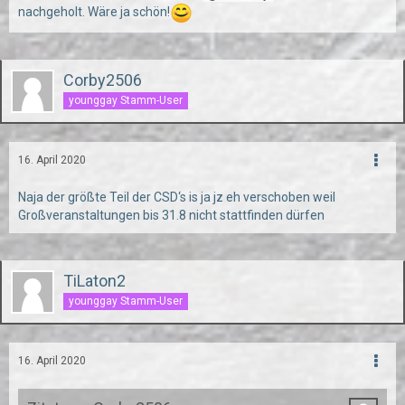
nachgeholt. Wäre ja schön!
Corby2506
younggay Stamm-User
16. April 2020
Naja der größte Teil der CSD‘s is ja jz eh verschoben weil
Großveranstaltungen bis 31.8 nicht stattfinden dürfen
TiLaton2
younggay Stamm-User
16. April 2020