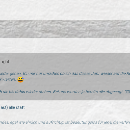
Light
eder gehen. Bin mir nur unsicher, ob ich das dieses Jahr wieder auf die 
r warten.
ob die bis dahin wieder stehen. Bei uns wurden ja bereits alle abgesagt. 🤷🏻‍♂
ast) alle statt
ndes, egal wie ehrlich und aufrichtig, ist bedeutungslos für jene, die verl