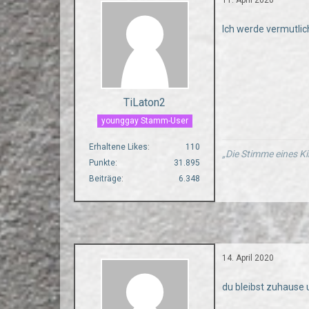
Ich werde vermutli
TiLaton2
younggay Stamm-User
Erhaltene Likes
110
„Die Stimme eines Ki
Punkte
31.895
Beiträge
6.348
14. April 2020
du bleibst zuhause u