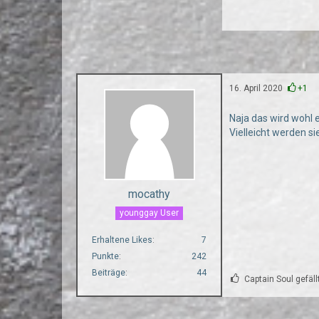
16. April 2020
+1
Naja das wird wohl e
Vielleicht werden si
mocathy
younggay User
Erhaltene Likes
7
Punkte
242
Beiträge
44
Captain Soul gefäll