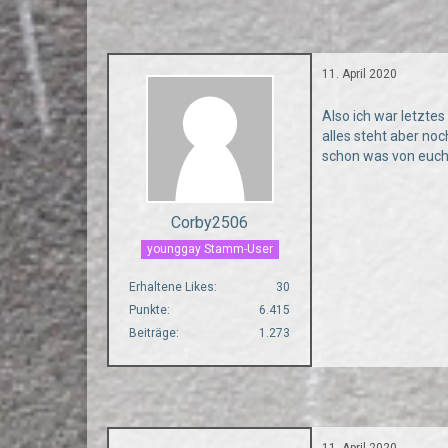
11. April 2020
Also ich war letztes
alles steht aber no
schon was von euch
Corby2506
younggay Stamm-User
Erhaltene Likes
30
Punkte
6.415
Beiträge
1.273
11. April 2020