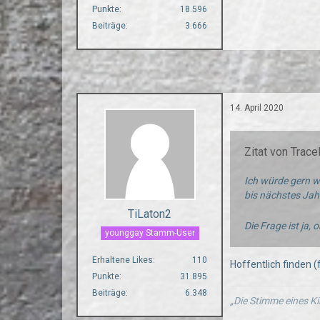
Punkte
18.596
Beiträge
3.666
14. April 2020
Zitat von Trace
Ich würde gern wi
bis nächstes Jah
TiLaton2
Die Frage ist ja, 
younggay Stamm-User
Erhaltene Likes
110
Hoffentlich finden (f
Punkte
31.895
Beiträge
6.348
„Die Stimme eines Ki