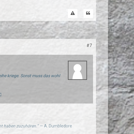
#7
Reihe kriege. Sonst muss das wohl
️
ernt haben zuzuhören.“
— A. Dumbledore