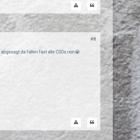
#8
 abgesagt da fallen fast alle CSDs rein😭