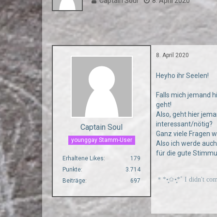
Captain Soul
8. April 2020
8. April 2020
Heyho ihr Seelen!
Falls mich jemand h
geht!
Also, geht hier jem
interessant/nötig?
Captain Soul
Ganz viele Fragen w
younggay Stamm-User
Also ich werde auch
für die gute Stimmu
Erhaltene Likes
179
Punkte
3.714
＊*•̩̩͙✩•̩̩͙*˚ I didn't co
Beiträge
697