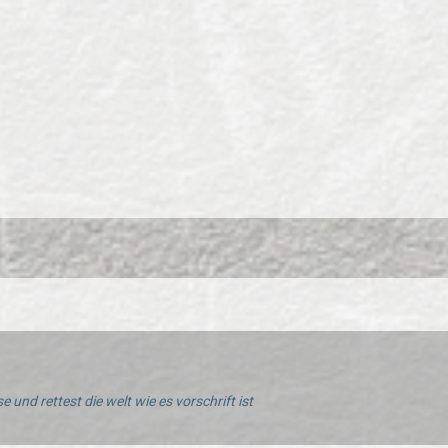
r
e und rettest die welt wie es vorschrift ist