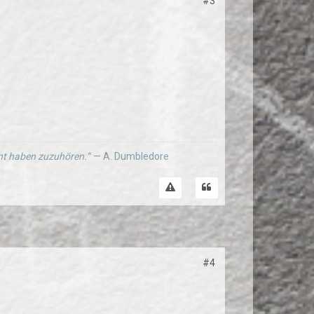
#3
ernt haben zuzuhören.“
— A. Dumbledore
#4