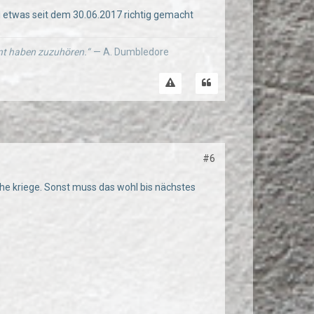
l etwas seit dem 30.06.2017 richtig gemacht
ernt haben zuzuhören.“
— A. Dumbledore
#6
eihe kriege. Sonst muss das wohl bis nächstes