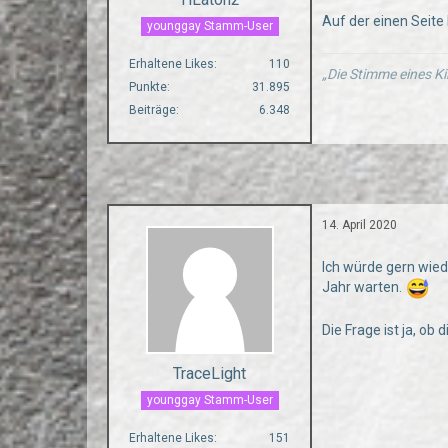
Auf der einen Seite
younggay Stamm-User
Erhaltene Likes
110
„Die Stimme eines Ki
Punkte
31.895
Beiträge
6.348
14. April 2020
Ich würde gern wied
Jahr warten.
Die Frage ist ja, ob 
TraceLight
younggay Stamm-User
Erhaltene Likes
151