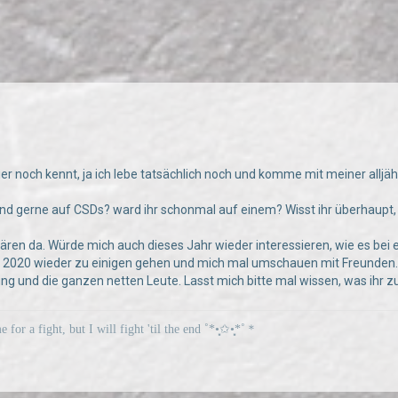
ier noch kennt, ja ich lebe tatsächlich noch und komme mit meiner alljä
and gerne auf CSDs? ward ihr schonmal auf einem? Wisst ihr überhaupt, 
ären da. Würde mich auch dieses Jahr wieder interessieren, wie es bei 
 2020 wieder zu einigen gehen und mich mal umschauen mit Freunden. Ich
ng und die ganzen netten Leute. Lasst mich bitte mal wissen, was ihr z
me for a fight, but I will fight 'til the end ˚*•̩̩͙✩•̩̩͙*˚＊