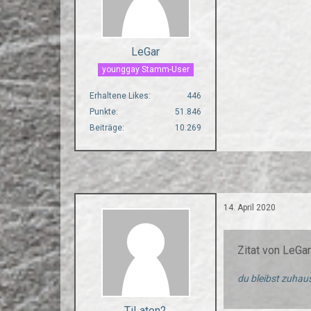
LeGar
younggay Stamm-User
Erhaltene Likes
446
Punkte
51.846
Beiträge
10.269
14. April 2020
Zitat von LeGa
du bleibst zuhaus
TiLaton2