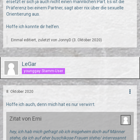
ersetzt er sich ja auch nicht einen männlichen Part. Es ist die
Präferenz bei einem Partner, sagt aber nix über die sexuelle
Orientierung aus.
Hoffe ich konnte dir helfen.
Einmal editiert, zuletzt von
JonnyD
(
3. Oktober 2020
)
LeGar
younggay Stamm-User
8. Oktober 2020
Hoffe ich auch, denn mich hat es nur verwirrt.
Zitat von Erni
hey, ich hab mich gefragt ob ich insgeheim doch auf Männer
stehe, da ich auf eher buschikose Frauen stehe/ interresannt