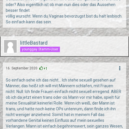
oder? Also eigentlich ist ob man nun dies oder das Aussehen
besser findet
völlig wurscht. Wenn du Vaginas bevorzugst bist du halt lesbisch.
So einfach kann das sein.
littleBastard
younggay Stamm-User
16. September 2020
+1
So einfach sehe ich das nicht... Ich stehe sexuell gesehen auf
Männer, das heißt ich will mit Männern schlafen, mit Frauen
nicht. Null. Ich finde Frauen einfach nicht sexuell erregend. ABER
ob ich da jetzt einen trans oder cis Mann vor mir habe, spielt für
meine Sexualität keinerlei Rolle. Wenn ich weiß, der Mann ist
trans, und hatte noch keine OPs untenrum, dann finde ich ihn
nicht weniger anziehend. Somit hat in meinem Fall das
vorhandene Genital keinen Einfluss auf mein sexuelles
Verlangen. Mann ist einfach begehrenswert, sein ganzes Wesen,