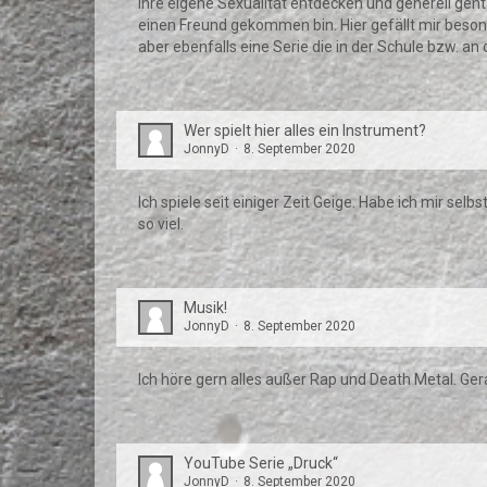
ihre eigene Sexualität entdecken und generell geht 
einen Freund gekommen bin. Hier gefällt mir beso
aber ebenfalls eine Serie die in der Schule bzw. an d
Wer spielt hier alles ein Instrument?
JonnyD
8. September 2020
Ich spiele seit einiger Zeit Geige. Habe ich mir selb
so viel.
Musik!
JonnyD
8. September 2020
Ich höre gern alles außer Rap und Death Metal. Ge
YouTube Serie „Druck“
JonnyD
8. September 2020