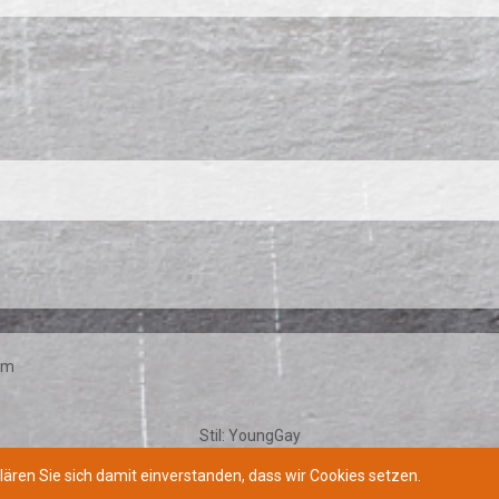
um
Stil:
YoungGay
Community-Software:
WoltLab Suite™
lären Sie sich damit einverstanden, dass wir Cookies setzen.