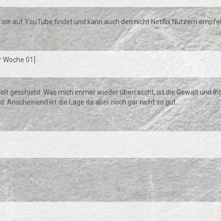
an sie auf YouTube findet und kann auch den nicht Netflix Nutzern empfe
r Woche 01]
 Welt geschieht. Was mich immer wieder überrascht, ist die Gewalt und Int
nd. Anscheinend ist die Lage da aber noch gar nicht so gut...