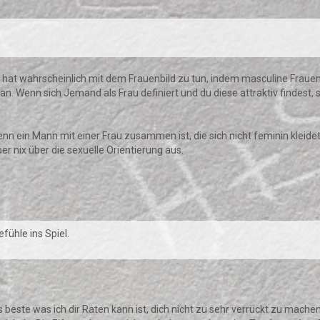
ge hat wahrscheinlich mit dem Frauenbild zu tun, indem masculine Fraue
 Wenn sich Jemand als Frau definiert und du diese attraktiv findest, s
ein Mann mit einer Frau zusammen ist, die sich nicht feminin kleidet, 
ber nix über die sexuelle Orientierung aus.
fühle ins Spiel.
as beste was ich dir Raten kann ist, dich nicht zu sehr verrückt zu mach