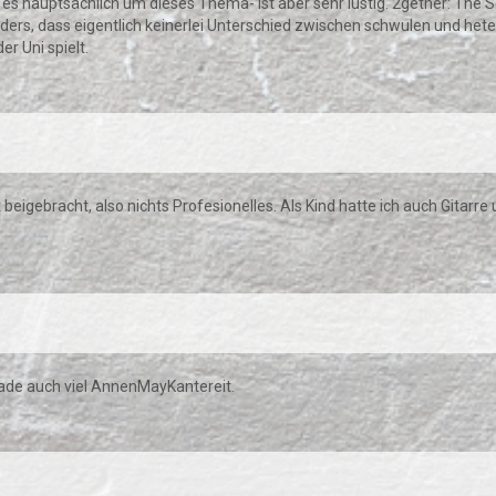
es hauptsächlich um dieses Thema- ist aber sehr lustig. 2gether: The Ser
nders, dass eigentlich keinerlei Unterschied zwischen schwulen und he
er Uni spielt.
st beigebracht, also nichts Profesionelles. Als Kind hatte ich auch Gitarre
rade auch viel AnnenMayKantereit.