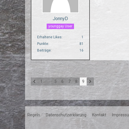
JonnyD
younggay User
Erhaltene Likes
1
Punkte
81
Beiträge
16
1
…
5
6
7
8
9
Regeln
Datenschutzerklärung
Kontakt
Impress