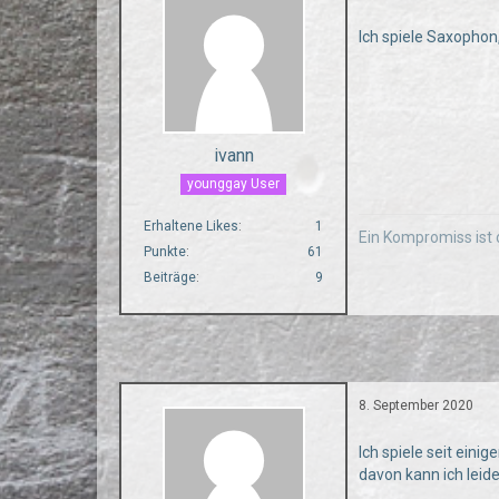
Ich spiele Saxophon
ivann
younggay User
Erhaltene Likes
1
Ein Kompromiss ist 
Punkte
61
Beiträge
9
8. September 2020
Ich spiele seit einig
davon kann ich leide