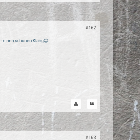
#162
ber einen schönen Klang😊
#163