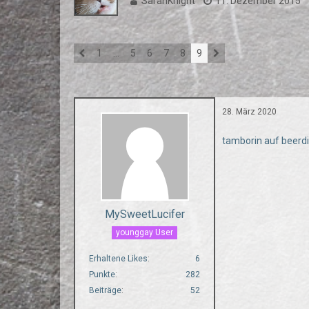
SarahKnight
11. Dezember 2015
1
…
5
6
7
8
9
28. März 2020
tamborin auf beerd
MySweetLucifer
younggay User
Erhaltene Likes
6
Punkte
282
Beiträge
52