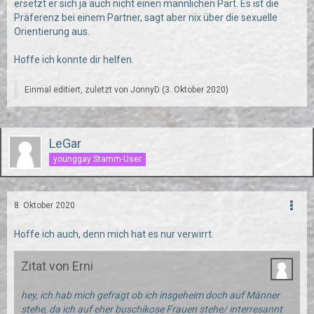
ersetzt er sich ja auch nicht einen männlichen Part. Es ist die
Präferenz bei einem Partner, sagt aber nix über die sexuelle
Orientierung aus.
Hoffe ich konnte dir helfen.
Einmal editiert, zuletzt von
JonnyD
(
3. Oktober 2020
)
LeGar
younggay Stamm-User
8. Oktober 2020
Hoffe ich auch, denn mich hat es nur verwirrt.
Zitat von Erni
hey, ich hab mich gefragt ob ich insgeheim doch auf Männer
stehe, da ich auf eher buschikose Frauen stehe/ interresannt