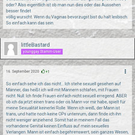
oder? Also eigentlich ist ob man nun dies oder das Aussehen
besser findet
völlig wurscht. Wenn du Vaginas bevorzugst bist du halt lesbisch.
So einfach kann das sein.
littleBastard
younggay Stamm-User
16. September 2020
+1
So einfach sehe ich das nicht... Ich stehe sexuell gesehen auf
Männer, das heißt ich will mit Männern schlafen, mit Frauen
nicht. Null. Ich finde Frauen einfach nicht sexuell erregend. ABER
ob ich da jetzt einen trans oder cis Mann vor mir habe, spielt für
meine Sexualität keinerlei Rolle. Wenn ich weiß, der Mann ist
trans, und hatte noch keine OPs untenrum, dann finde ich ihn
nicht weniger anziehend. Somit hat in meinem Fall das
vorhandene Genital keinen Einfluss auf mein sexuelles
Verlangen. Mann ist einfach begehrenswert, sein ganzes Wesen,