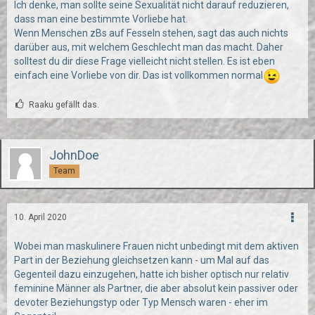
Ich denke, man sollte seine Sexualität nicht darauf reduzieren,
dass man eine bestimmte Vorliebe hat.
Wenn Menschen zBs auf Fesseln stehen, sagt das auch nichts
darüber aus, mit welchem Geschlecht man das macht. Daher
solltest du dir diese Frage vielleicht nicht stellen. Es ist eben
einfach eine Vorliebe von dir. Das ist vollkommen normal
Raaku gefällt das.
JohnDoe
Team
10. April 2020
Wobei man maskulinere Frauen nicht unbedingt mit dem aktiven
Part in der Beziehung gleichsetzen kann - um Mal auf das
Gegenteil dazu einzugehen, hatte ich bisher optisch nur relativ
feminine Männer als Partner, die aber absolut kein passiver oder
devoter Beziehungstyp oder Typ Mensch waren - eher im