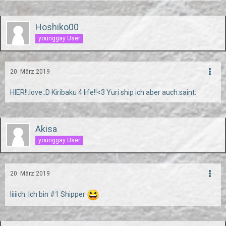
Hoshiko00
younggay User
20. März 2019
HIER!!:love::D Kiribaku 4 life!!<3 Yuri ship ich aber auch:saint:
Akisa
younggay User
20. März 2019
Iiiiich. Ich bin #1 Shipper