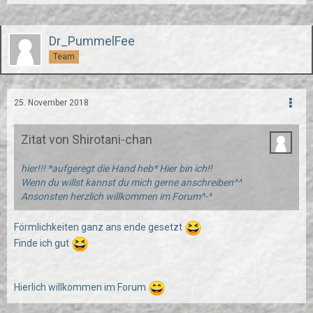
Dr_PummelFee
Team
25. November 2018
Zitat von Shirotani-chan
hier!!! *aufgeregt die Hand heb* Hier bin ich!!
Wenn du willst kannst du mich gerne anschreiben^^
Ansonsten herzlich willkommen im Forum^-^
Förmlichkeiten ganz ans ende gesetzt
Finde ich gut
Hierlich willkommen im Forum