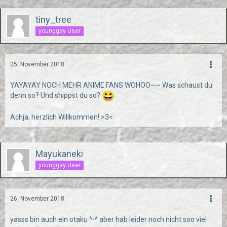
tiny_tree
younggay User
25. November 2018
YAYAYAY NOCH MEHR ANIME FANS WOHOO~~ Was schaust du
denn so? Und shippst du so?
Achja, herzlich Willkommen! >3<
Mayukaneki
younggay User
26. November 2018
yasss bin auch ein otaku ^-^ aber hab leider noch nicht soo viel