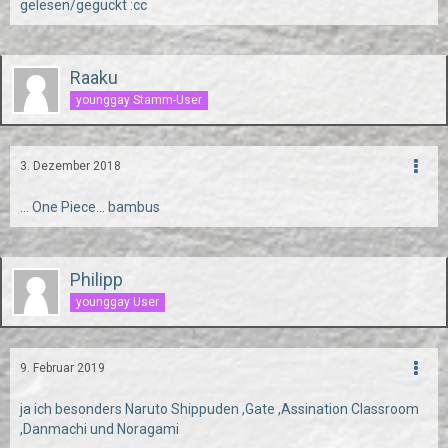
gelesen/geguckt :cc
Raaku
younggay Stamm-User
3. Dezember 2018
... One Piece... bambus
Philipp
younggay User
9. Februar 2019
ja ich besonders Naruto Shippuden ,Gate ,Assination Classroom
,Danmachi und Noragami