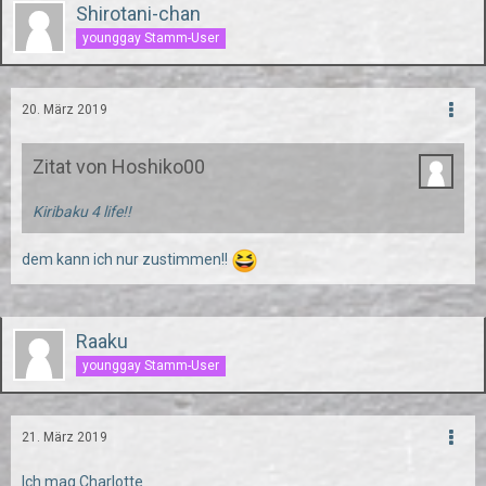
Shirotani-chan
younggay Stamm-User
20. März 2019
Zitat von Hoshiko00
Kiribaku 4 life!!
dem kann ich nur zustimmen!!
Raaku
younggay Stamm-User
21. März 2019
Ich mag Charlotte