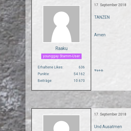
17. September 2018
TANZEN
Amen
Raaku
younggay Stamm-User
Erhaltene Likes
636
♥♠♦♣
Punkte
54.162
Beiträge
10.670
17. September 2018
Und Ausatmen