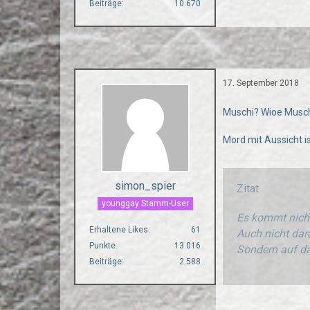
Beiträge
10.670
17. September 2018
Muschi? Wioe Musc
Mord mit Aussicht ist
simon_spier
Zitat
younggay Stamm-User
Es kommt nicht
Erhaltene Likes
61
Auch nicht dara
Punkte
13.016
Sondern auf da
Beiträge
2.588