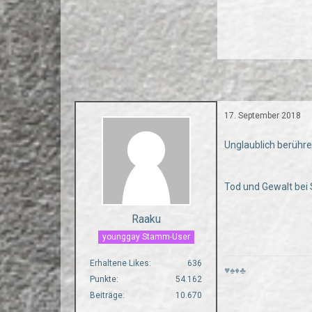
17. September 2018
Unglaublich berühr
Tod und Gewalt be
Raaku
younggay Stamm-User
Erhaltene Likes
636
♥♠♦♣
Punkte
54.162
Beiträge
10.670