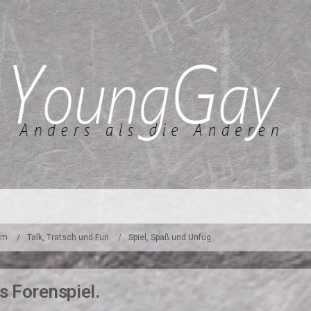
um
Talk, Tratsch und Fun
Spiel, Spaß und Unfug
s Forenspiel.