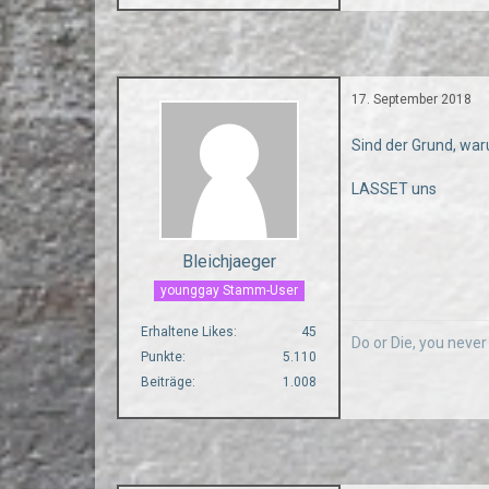
17. September 2018
Sind der Grund, war
LASSET uns
Bleichjaeger
younggay Stamm-User
Erhaltene Likes
45
Do or Die, you neve
Punkte
5.110
Beiträge
1.008