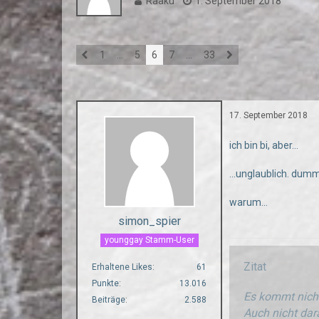
Raaku
1. September 2018
1
…
5
6
7
…
33
17. September 2018
ich bin bi, aber...
...unglaublich. dumm
warum...
simon_spier
younggay Stamm-User
Zitat
Erhaltene Likes
61
Punkte
13.016
Es kommt nicht
Beiträge
2.588
Auch nicht dara