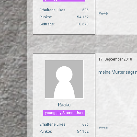
Erhaltene Likes
636
♥♠♦♣
Punkte
54.162
Beiträge
10.670
17. September 2018
meine Mutter sagt
Raaku
younggay Stamm-User
Erhaltene Likes
636
♥♠♦♣
Punkte
54.162