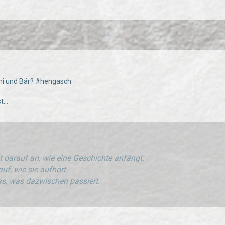
hi und Bär? #hengasch
...
 darauf an, wie eine Geschichte anfängt.
uf, wie sie aufhört.
s, was dazwischen passiert.