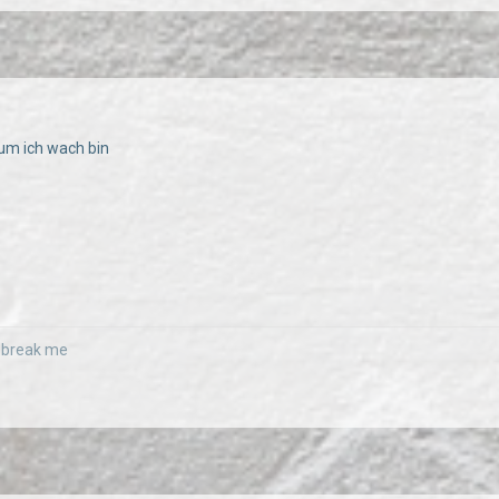
um ich wach bin
r break me