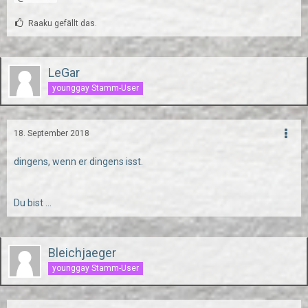
Raaku gefällt das.
LeGar
younggay Stamm-User
18. September 2018
dingens, wenn er dingens isst.
Du bist ...
Bleichjaeger
younggay Stamm-User