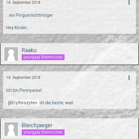
18. September 2018
...ein Pinguinnichtmöger
Hey Kinder...
Raaku
younggay Stamm-User
18. September 2018
Ich bin Pennywise!
Erythrozyten
ist die beste, weil
Bleichjaeger
younggay Stamm-User