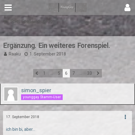
Spiel, Spaß und Unfug
Ergänzung. Ein weiteres Forenspiel.
Raaku
1. September 2018
1
…
5
6
7
…
33
simon_spier
younggay Stamm-User
17. September 2018
ich bin bi, aber...