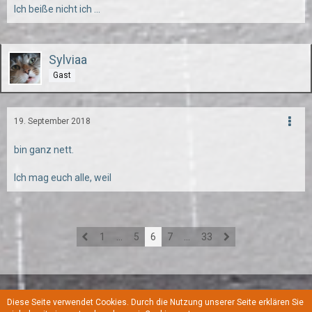
Ich beiße nicht ich ...
Sylviaa
Gast
19. September 2018
bin ganz nett.
Ich mag euch alle, weil
1
…
5
6
7
…
33
Diese Seite verwendet Cookies. Durch die Nutzung unserer Seite erklären Sie
Regeln
Datenschutzerklärung
Kontakt
Impressum