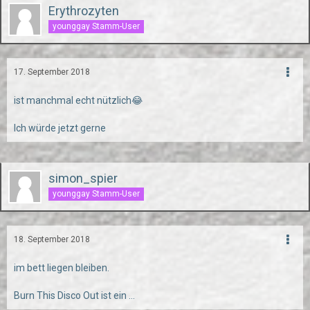
Erythrozyten
younggay Stamm-User
17. September 2018
ist manchmal echt nützlich😂
Ich würde jetzt gerne
simon_spier
younggay Stamm-User
18. September 2018
im bett liegen bleiben.
Burn This Disco Out ist ein ...