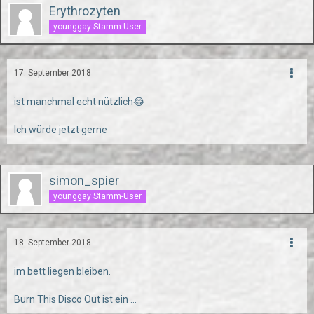
Erythrozyten
younggay Stamm-User
17. September 2018
ist manchmal echt nützlich😂
Ich würde jetzt gerne
simon_spier
younggay Stamm-User
18. September 2018
im bett liegen bleiben.
Burn This Disco Out ist ein ...