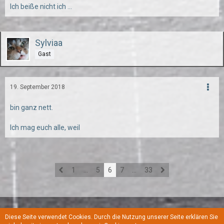
Ich beiße nicht ich ...
Sylviaa
Gast
19. September 2018
bin ganz nett.
Ich mag euch alle, weil
1
…
5
6
7
…
33
Diese Seite verwendet Cookies. Durch die Nutzung unserer Seite erklären Sie
Regeln
Datenschutzerklärung
Kontakt
Impressum