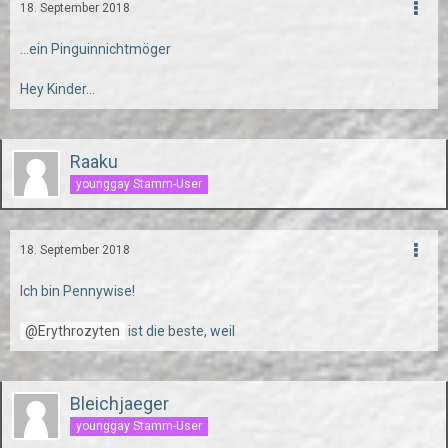
18. September 2018
...ein Pinguinnichtmöger
Hey Kinder...
Raaku
younggay Stamm-User
18. September 2018
Ich bin Pennywise!
Erythrozyten
ist die beste, weil
Bleichjaeger
younggay Stamm-User