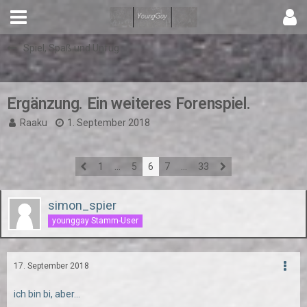
Spiel, Spaß und Unfug
Ergänzung. Ein weiteres Forenspiel.
Raaku
1. September 2018
1
…
5
6
7
…
33
simon_spier
younggay Stamm-User
17. September 2018
ich bin bi, aber...