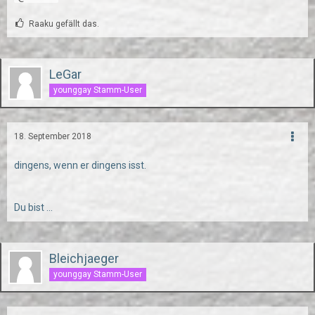
Raaku gefällt das.
LeGar
younggay Stamm-User
18. September 2018
dingens, wenn er dingens isst.
Du bist ...
Bleichjaeger
younggay Stamm-User